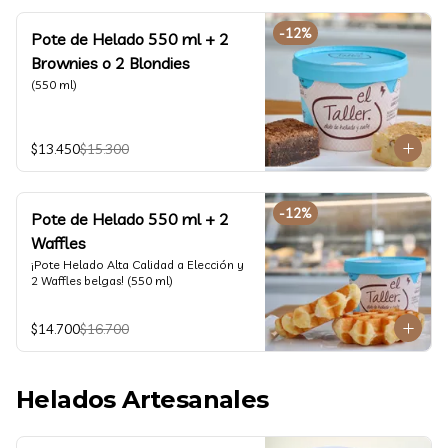
-
12
%
Pote de Helado 550 ml + 2
Brownies o 2 Blondies
(550 ml)
$13.450
$15.300
-
12
%
Pote de Helado 550 ml + 2
Waffles
¡Pote Helado Alta Calidad a Elección y 
2 Waffles belgas! (550 ml)
$14.700
$16.700
Helados Artesanales