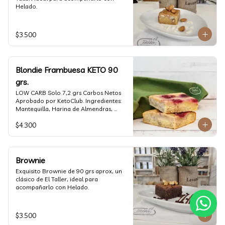
Helado.
$3.500
Blondie Frambuesa KETO 90
grs.
LOW CARB Solo 7,2 grs Carbos Netos  
Aprobado por KetoClub. Ingredientes: 
Mantequilla, Harina de Almendras, 
Huevo, Alulosa, Harina de Coco, 
$4.300
Frambuesa, Goma Xantana.
Brownie
Exquisito Brownie de 90 grs aprox, un 
clásico de El Taller, ideal para 
acompañarlo con Helado.
$3.500