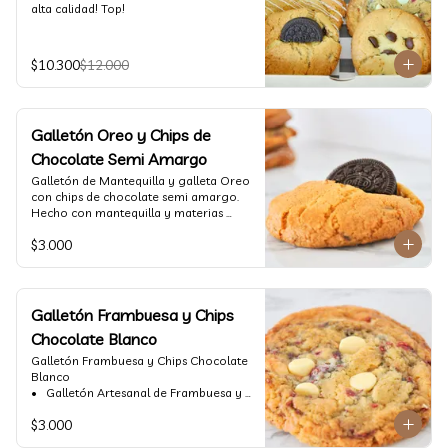
alta calidad! Top!
$10.300
$12.000
Galletón Oreo y Chips de
Chocolate Semi Amargo
⁠Galletón de Mantequilla y galleta Oreo 
con chips de chocolate semi amargo. 
Hecho con mantequilla y materias 
primas de alta calidad.
$3.000
Galletón Frambuesa y Chips
Chocolate Blanco
Galletón Frambuesa y Chips Chocolate 
Blanco

•⁠  ⁠ Galletón Artesanal de Frambuesa y 
chispas de chocolate blanco. Hecho 
$3.000
con mantequilla y materias primas de 
alta calidad. (60 gr aprox)