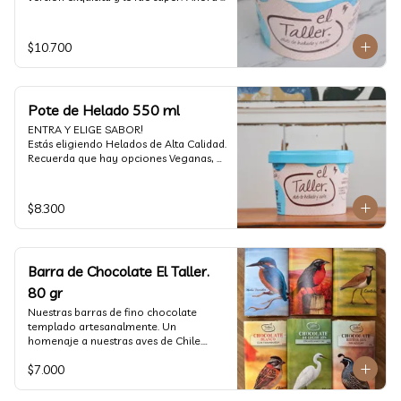
vuelve con mas energía que nunca, con 
nuestro helado de Chocolate de alta 
calidad, al centro una bomba de 
$10.700
chocolate blanco relleno de crema de 
pistacho, y arriba nuestro crocante 
crunchy de pistacho. Por favor, hágase 
un favor y pruébelo! (550 ml)
Pote de Helado 550 ml
ENTRA Y ELIGE SABOR!

Estás eligiendo Helados de Alta Calidad. 
Recuerda que hay opciones Veganas, 
Sin Gluten, Sin Lactosa y versiones para 
Sin azúcar (550 ml)
$8.300
Barra de Chocolate El Taller.
80 gr
Nuestras barras de fino chocolate 
templado artesanalmente. Un 
homenaje a nuestras aves de Chile.

Formato: 80 gr
$7.000