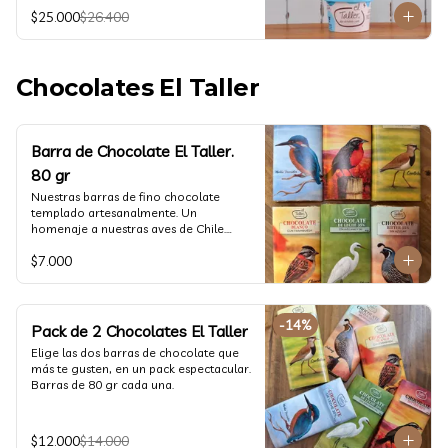
@ketoclub_cl . Chequea en la pestaña 
$25.000
$26.400
Info Nutricional 

Potes (550 ml aprox)
Chocolates El Taller
Barra de Chocolate El Taller.
80 gr
Nuestras barras de fino chocolate 
templado artesanalmente. Un 
homenaje a nuestras aves de Chile.

Formato: 80 gr
$7.000
-
14
%
Pack de 2 Chocolates El Taller
Elige las dos barras de chocolate que 
más te gusten, en un pack espectacular.

Barras de 80 gr cada una.
$12.000
$14.000