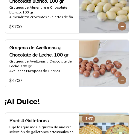
Chocolate Blanco. 100 gr
Grageas de Almendra y Chocolate 
Blanco. 100 gr

Almendritas crocantes cubiertas de fino 
chocolate blanco.

$3.700
Formato: Bolsa 100 gramos
Grageas de Avellanas y
Chocolate de Leche. 100 gr
Grageas de Avellanas y Chocolate de 
Leche. 100 gr

Avellanas Europeas de Linares 
crocantes cubiertas de fino chocolate 
$3.700
de leche.

Formato: Bolsa 100 gramos
¡Al Dulce!
-
14
%
Pack 4 Galletones
Elija los que mas le gusten de nuestra 
selección de galletones artesanales de 