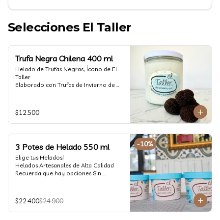
Selecciones El Taller
Trufa Negra Chilena 400 ml
Helado de Trufas Negras, Ícono de El 
Taller

Elaborado con Trufas de Invierno de 
Futrono, recogidas por perritos de los 
reconocidos Truferos Grau , un helado 
cremoso y con un delicado proceso 
$12.500
para obtener una experiencia 
impresionante!! Formato 400 ml

La temporada de trufas es muy corta y 
-
10
%
3 Potes de Helado 550 ml
esta Edición es muy Limitada, 
aproveche ya de vivir esta fantástica 
Elige tus Helados!

experiencia!!

Helados Artesanales de Alta Calidad  

Recuerda que hay opciones Sin 
Ya disponible en www.eltallerchile.cl
Lactosa, aptos para veganos, Sin 
Gluten, Low Carb y especiales para 
Diabéticos!

$22.400
$24.900
Algunos helados especiales tienen un 
costo adicional (550 ml)