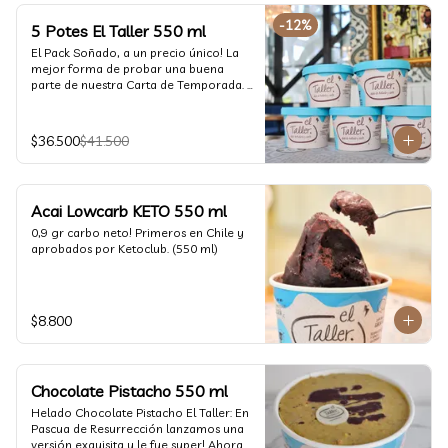
-
12
%
5 Potes El Taller 550 ml
El Pack Soñado, a un precio único! La 
mejor forma de probar una buena 
parte de nuestra Carta de Temporada. 
(550 ml)
$36.500
$41.500
Acai Lowcarb KETO 550 ml
0,9 gr carbo neto! Primeros en Chile y 
aprobados por Ketoclub. (550 ml)
$8.800
Chocolate Pistacho 550 ml
Helado Chocolate Pistacho El Taller: En 
Pascua de Resurrección lanzamos una 
versión exquisita y le fue super! Ahora 