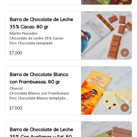
Barra de Chocolate de Leche
35% Cacao. 80 gr
Martín Pescador.

Chocolate de Leche 35% Cacao

Fino Chocolate templado 
artesanalmente con un perfil suave de 
$7.000
leche, notas de caramelo, especias y 
cacao tostado.

Formato: tableta 80 gramos.
Barra de Chocolate Blanco
con Frambuesas. 80 gr
Chincol.

Chocolate Blanco con Frambuesas

Fino Chocolate Blanco templado 
artesanalmente con incrustaciones de 
$7.000
frambuesas deshidratadas, con un perfil 
láctico elegante y notas especiadas 
contrastadas con la acidez de la 
frambuesa.

Formato: tableta 80 gramos.
Barra de Chocolate de Leche
35% Con Avellanas y Sal. 80