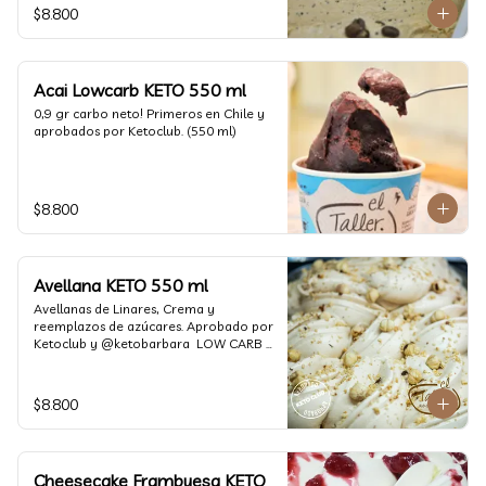
$8.800
Acai Lowcarb KETO 550 ml
0,9 gr carbo neto! Primeros en Chile y 
aprobados por Ketoclub. (550 ml)
$8.800
Avellana KETO 550 ml
Avellanas de Linares, Crema y 
reemplazos de azúcares. Aprobado por 
Ketoclub y @ketobarbara  LOW CARB 
KETO (550 ml)
$8.800
Cheesecake Frambuesa KETO