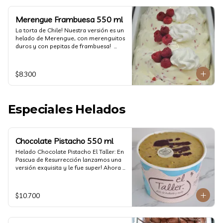
Merengue Frambuesa 550 ml
La torta de Chile! Nuestra versión es un 
helado de Merengue, con merenguitos 
duros y con pepitas de frambuesa!  
(550 ml)
$8.300
Especiales Helados
Chocolate Pistacho 550 ml
Helado Chocolate Pistacho El Taller: En 
Pascua de Resurrección lanzamos una 
versión exquisita y le fue super! Ahora 
vuelve con mas energía que nunca, con 
nuestro helado de Chocolate de alta 
calidad, al centro una bomba de 
$10.700
chocolate blanco relleno de crema de 
pistacho, y arriba nuestro crocante 
crunchy de pistacho. Por favor, hágase 