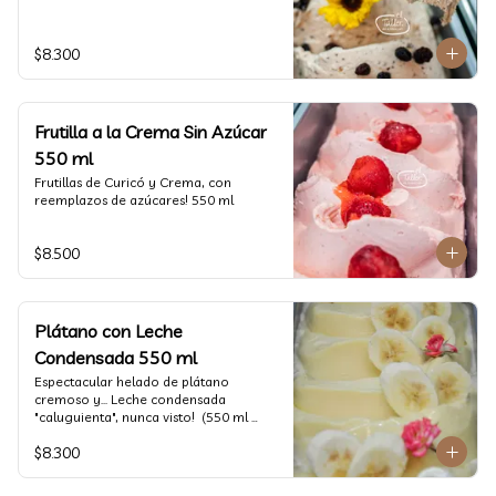
$8.300
Frutilla a la Crema Sin Azúcar
550 ml
Frutillas de Curicó y Crema, con 
reemplazos de azúcares! 550 ml
$8.500
Plátano con Leche
Condensada 550 ml
Espectacular helado de plátano 
cremoso y... Leche condensada 
"caluguienta", nunca visto!  (550 ml 
aprox)
$8.300