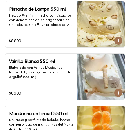
Pistacho de Lampa 550 ml
Helado Premium, hecho con pistachos 
con denominación de origen Valle de 
Chacabuco, Chile!!! Un producto de Alta 
Calidad, nacido y críado en nuestro 
país, un orgullo!!!(550 ml)
$8.800
Vainilla Blanca 550 ml
Elaborado con Vainas Mexicanas 
Ixtlilxóchitl, las mejores del mundo! Un 
orgullo! (550 ml)
$8.300
Mandarina de Limarí 550 ml
Delicioso y perfumado helado, hecho 
con puro jugo de mandarinas del Norte 
de Chile. (550 ml)