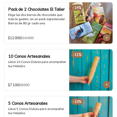
-
14
%
Pack de 2 Chocolates El Taller
Elige las dos barras de chocolate que 
más te gusten, en un pack espectacular.

Barras de 80 gr cada una.
$12.000
$14.000
-
11
%
10 Conos Artesanales
Lleva 10 Conos Dulces para acompañar 
tus Helados
$7.100
$8.000
-
10
%
5 Conos Artesanales
Lleva 5 Conos Dulces para acompañar 
tus Helados