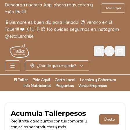
Descarga nuestra App, ahora más cerca y
Descargar
más fácil!!!
🍦Siempre es buen día para Helado! 😍 Verano en El
Taller!!! ❤️ 🇨🇱 🫰🏻 No olvides seguirnos en Instagram
@eltallerchile
Login
¿Dónde quieres pedir?
El Taller
Pide Aquí!
Carta Local
Locales y Cobertura
Info Nutricional
Preguntas
Venta Empresas
Acumula
Tallerpesos
Únete
Regístrate, gana puntos con tus compras y
canjealos por productos y más