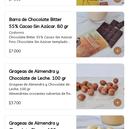
tostado.

Formato: tableta 80 gramos.
Barra de Chocolate Bitter
55% Cacao Sin Azúcar. 80 gr
Codorniz.

Chocolate Bitter 55% Cacao Sin Azúcar

Fino Chocolate Sin Azúcar templado 
artesanalmente con un perfil 
$7.000
aterciopelado de frutas rojas y cacao 
tostado.

Formato: tableta 80 gramos.
Grageas de Almendra y
Chocolate de Leche. 100 gr
Grageas de Almendra y Chocolate de 
Leche. 100 gr

Almendritas crocantes cubiertas de fino 
chocolate de leche.

$3.700
Formato: Bolsa 100 gramos
Grageas de Almendra y