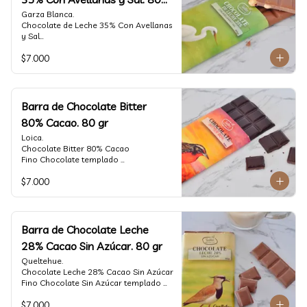
gr
Garza Blanca.

Chocolate de Leche 35% Con Avellanas 
y Sal

Fino Chocolate templado 
$7.000
artesanalmente con Avellanas 
Europeas criadas en Chile, sal de mar y 
un perfil suave de leche, notas de 
caramelo, especias y cacao tostado 
con la textura y complemento de sabor 
Barra de Chocolate Bitter
de las avellanas y sal.

80% Cacao. 80 gr
Formato: tableta 80 gramos.
Loica.

Chocolate Bitter 80% Cacao

Fino Chocolate templado 
artesanalmente con un perfil vibrante 
$7.000
de frutas rojas, zeste de pomelo y 
cacao tostado.

Formato: tableta 80 gramos.
Barra de Chocolate Leche
28% Cacao Sin Azúcar. 80 gr
Queltehue.

Chocolate Leche 28% Cacao Sin Azúcar

Fino Chocolate Sin Azúcar templado 
artesanalmente con un perfil 
$7.000
aterciopelado de frutas rojas y cacao 