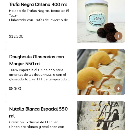
Trufa Negra Chilena 400 ml
Helado de Trufas Negras, Ícono de El 
Taller

Elaborado con Trufas de Invierno de 
Futrono, recogidas por perritos de los 
reconocidos Truferos Grau , un helado 
cremoso y con un delicado proceso 
$12.500
para obtener una experiencia 
impresionante!! Formato 400 ml

La temporada de trufas es muy corta y 
Doughnuts Glaseadas con
esta Edición es muy Limitada, 
aproveche ya de vivir esta fantástica 
Manjar 550 ml
experiencia!!

100% imperdible! Un helado para 
amantes de las doughnuts, y con el 
Ya disponible en www.eltallerchile.cl
glaseado top, un HIT de temporada. 
(550 ml)
$8.300
Nutella Blanca Espacial 550
ml
Creación Exclusiva de El Taller, 
Chocolate Blanco y Avellanas con 