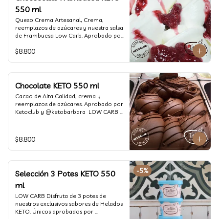
550 ml
Queso Crema Artesanal, Crema, 
reemplazos de azúcares y nuestra salsa 
de Frambuesa Low Carb. Aprobado por 
Ketoclub y @ketobarbara  LOW CARB 
$8.800
KETO. (550 ml)
Chocolate KETO 550 ml
Cacao de Alta Calidad, crema y 
reemplazos de azúcares. Aprobado por 
Ketoclub y @ketobarbara  LOW CARB 
KETO (550 ml)
$8.800
-
5
%
Selección 3 Potes KETO 550
ml
LOW CARB Disfruta de 3 potes de 
nuestros exclusivos sabores de Helados 
KETO. Únicos aprobados por 