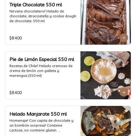
un favor y pruébelo! (550 ml)
Triple Chocolate 550 ml
Nirvana chocolatero! Helado de 
chocolate, stracciatella y cookie dough 
de chocolate. 550 ml
$8.400
Pie de Limón Especial 550 ml
Recetas de Chile! Helado cremoso de 
crema de limón con galleta y 
merengue.(550 ml)
$8.400
Helado Manjarate 550 ml
Homenaje! Con capita de chocolate y 
un bombón sorpresa! Contiene 
Lactosa, no contiene gluten  

Formato 550 ml