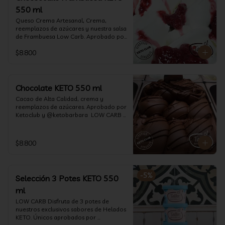
550 ml
Queso Crema Artesanal, Crema, 
reemplazos de azúcares y nuestra salsa 
de Frambuesa Low Carb. Aprobado por 
Ketoclub y @ketobarbara  LOW CARB 
$8.800
KETO. (550 ml)
Chocolate KETO 550 ml
Cacao de Alta Calidad, crema y 
reemplazos de azúcares. Aprobado por 
Ketoclub y @ketobarbara  LOW CARB 
KETO (550 ml)
$8.800
-
5
%
Selección 3 Potes KETO 550
ml
LOW CARB Disfruta de 3 potes de 
nuestros exclusivos sabores de Helados 
KETO. Únicos aprobados por 