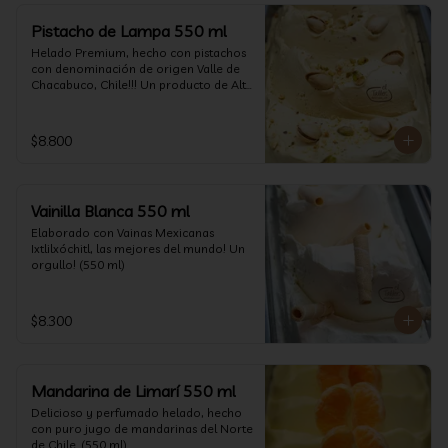
Pistacho de Lampa 550 ml
Helado Premium, hecho con pistachos 
con denominación de origen Valle de 
Chacabuco, Chile!!! Un producto de Alta 
Calidad, nacido y críado en nuestro 
país, un orgullo!!!(550 ml)
$8.800
Vainilla Blanca 550 ml
Elaborado con Vainas Mexicanas 
Ixtlilxóchitl, las mejores del mundo! Un 
orgullo! (550 ml)
$8.300
Mandarina de Limarí 550 ml
Delicioso y perfumado helado, hecho 
con puro jugo de mandarinas del Norte 
de Chile. (550 ml)