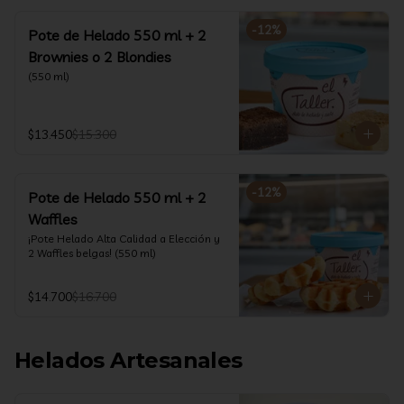
-
12
%
Pote de Helado 550 ml + 2
Brownies o 2 Blondies
(550 ml)
$13.450
$15.300
-
12
%
Pote de Helado 550 ml + 2
Waffles
¡Pote Helado Alta Calidad a Elección y 
2 Waffles belgas! (550 ml)
$14.700
$16.700
Helados Artesanales