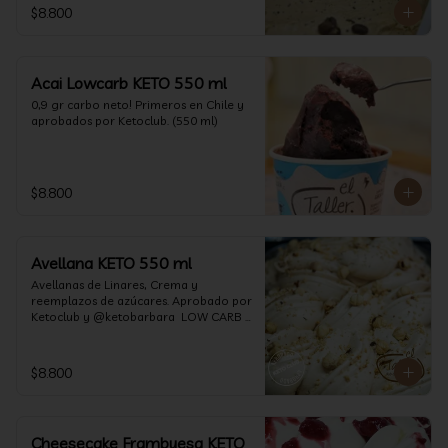
$8.800
Acai Lowcarb KETO 550 ml
0,9 gr carbo neto! Primeros en Chile y 
aprobados por Ketoclub. (550 ml)
$8.800
Avellana KETO 550 ml
Avellanas de Linares, Crema y 
reemplazos de azúcares. Aprobado por 
Ketoclub y @ketobarbara  LOW CARB 
KETO (550 ml)
$8.800
Cheesecake Frambuesa KETO