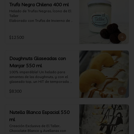
Trufa Negra Chilena 400 ml
Helado de Trufas Negras, Ícono de El 
Taller

Elaborado con Trufas de Invierno de 
Futrono, recogidas por perritos de los 
reconocidos Truferos Grau , un helado 
cremoso y con un delicado proceso 
$12.500
para obtener una experiencia 
impresionante!! Formato 400 ml

La temporada de trufas es muy corta y 
Doughnuts Glaseadas con
esta Edición es muy Limitada, 
aproveche ya de vivir esta fantástica 
Manjar 550 ml
experiencia!!

100% imperdible! Un helado para 
amantes de las doughnuts, y con el 
Ya disponible en www.eltallerchile.cl
glaseado top, un HIT de temporada. 
(550 ml)
$8.300
Nutella Blanca Espacial 550
ml
Creación Exclusiva de El Taller, 
Chocolate Blanco y Avellanas con 