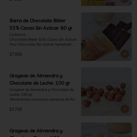
tostado.

Formato: tableta 80 gramos.
Barra de Chocolate Bitter
55% Cacao Sin Azúcar. 80 gr
Codorniz.

Chocolate Bitter 55% Cacao Sin Azúcar

Fino Chocolate Sin Azúcar templado 
artesanalmente con un perfil 
$7.000
aterciopelado de frutas rojas y cacao 
tostado.

Formato: tableta 80 gramos.
Grageas de Almendra y
Chocolate de Leche. 100 gr
Grageas de Almendra y Chocolate de 
Leche. 100 gr

Almendritas crocantes cubiertas de fino 
chocolate de leche.

$3.700
Formato: Bolsa 100 gramos
Grageas de Almendra y