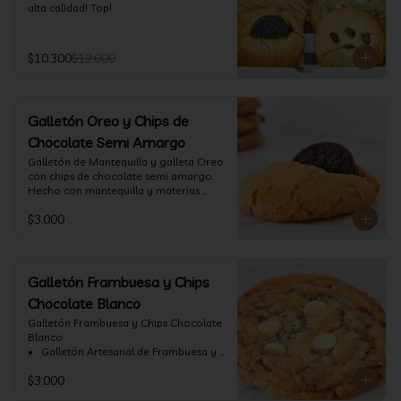
alta calidad! Top!
$10.300
$12.000
Galletón Oreo y Chips de
Chocolate Semi Amargo
⁠Galletón de Mantequilla y galleta Oreo 
con chips de chocolate semi amargo. 
Hecho con mantequilla y materias 
primas de alta calidad.
$3.000
Galletón Frambuesa y Chips
Chocolate Blanco
Galletón Frambuesa y Chips Chocolate 
Blanco

•⁠  ⁠ Galletón Artesanal de Frambuesa y 
chispas de chocolate blanco. Hecho 
$3.000
con mantequilla y materias primas de 
alta calidad. (60 gr aprox)