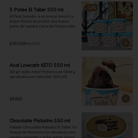
-
12
%
5 Potes El Taller 550 ml
El Pack Soñado, a un precio único! La 
mejor forma de probar una buena 
parte de nuestra Carta de Temporada. 
(550 ml)
$36.500
$41.500
Acai Lowcarb KETO 550 ml
0,9 gr carbo neto! Primeros en Chile y 
aprobados por Ketoclub. (550 ml)
$8.800
Chocolate Pistacho 550 ml
Helado Chocolate Pistacho El Taller: En 
Pascua de Resurrección lanzamos una 
versión exquisita y le fue super! Ahora 