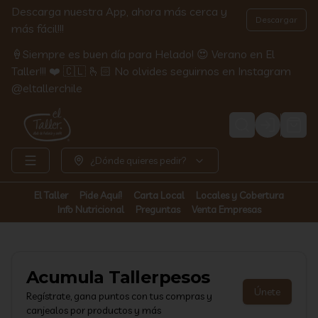
Descarga nuestra App, ahora más cerca y
Descargar
más fácil!!!
🍦Siempre es buen día para Helado! 😍 Verano en El
Taller!!! ❤️ 🇨🇱 🫰🏻 No olvides seguirnos en Instagram
@eltallerchile
Login
¿Dónde quieres pedir?
El Taller
Pide Aquí!
Carta Local
Locales y Cobertura
Info Nutricional
Preguntas
Venta Empresas
Acumula
Tallerpesos
Únete
Regístrate, gana puntos con tus compras y
canjealos por productos y más