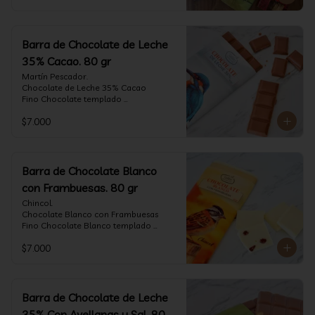
Barra de Chocolate de Leche
35% Cacao. 80 gr
Martín Pescador.

Chocolate de Leche 35% Cacao

Fino Chocolate templado 
artesanalmente con un perfil suave de 
$7.000
leche, notas de caramelo, especias y 
cacao tostado.

Formato: tableta 80 gramos.
Barra de Chocolate Blanco
con Frambuesas. 80 gr
Chincol.

Chocolate Blanco con Frambuesas

Fino Chocolate Blanco templado 
artesanalmente con incrustaciones de 
$7.000
frambuesas deshidratadas, con un perfil 
láctico elegante y notas especiadas 
contrastadas con la acidez de la 
frambuesa.

Formato: tableta 80 gramos.
Barra de Chocolate de Leche
35% Con Avellanas y Sal. 80