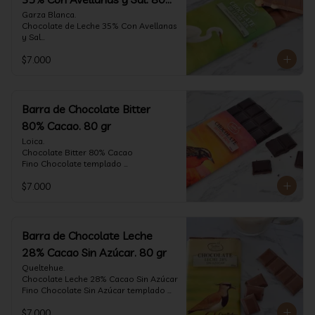
gr
Garza Blanca.

Chocolate de Leche 35% Con Avellanas 
y Sal

Fino Chocolate templado 
$7.000
artesanalmente con Avellanas 
Europeas criadas en Chile, sal de mar y 
un perfil suave de leche, notas de 
caramelo, especias y cacao tostado 
con la textura y complemento de sabor 
Barra de Chocolate Bitter
de las avellanas y sal.

80% Cacao. 80 gr
Formato: tableta 80 gramos.
Loica.

Chocolate Bitter 80% Cacao

Fino Chocolate templado 
artesanalmente con un perfil vibrante 
$7.000
de frutas rojas, zeste de pomelo y 
cacao tostado.

Formato: tableta 80 gramos.
Barra de Chocolate Leche
28% Cacao Sin Azúcar. 80 gr
Queltehue.

Chocolate Leche 28% Cacao Sin Azúcar

Fino Chocolate Sin Azúcar templado 
artesanalmente con un perfil 
$7.000
aterciopelado de frutas rojas y cacao 