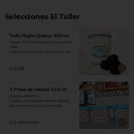
Selecciones El Taller
Trufa Negra Chilena 400 ml
Helado de Trufas Negras, Ícono de El 
Taller

Elaborado con Trufas de Invierno de 
Futrono, recogidas por perritos de los 
reconocidos Truferos Grau , un helado 
cremoso y con un delicado proceso 
$12.500
para obtener una experiencia 
impresionante!! Formato 400 ml

La temporada de trufas es muy corta y 
-
10
%
3 Potes de Helado 550 ml
esta Edición es muy Limitada, 
aproveche ya de vivir esta fantástica 
Elige tus Helados!

experiencia!!

Helados Artesanales de Alta Calidad  

Recuerda que hay opciones Sin 
Ya disponible en www.eltallerchile.cl
Lactosa, aptos para veganos, Sin 
Gluten, Low Carb y especiales para 
Diabéticos!

$22.400
$24.900
Algunos helados especiales tienen un 
costo adicional (550 ml)