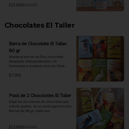
@ketoclub_cl . Chequea en la pestaña 
$25.000
$26.400
Info Nutricional 

Potes (550 ml aprox)
Chocolates El Taller
Barra de Chocolate El Taller.
80 gr
Nuestras barras de fino chocolate 
templado artesanalmente. Un 
homenaje a nuestras aves de Chile.

Formato: 80 gr
$7.000
-
14
%
Pack de 2 Chocolates El Taller
Elige las dos barras de chocolate que 
más te gusten, en un pack espectacular.

Barras de 80 gr cada una.
$12.000
$14.000