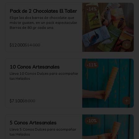
-
14
%
Pack de 2 Chocolates El Taller
Elige las dos barras de chocolate que 
más te gusten, en un pack espectacular.

Barras de 80 gr cada una.
$12.000
$14.000
-
11
%
10 Conos Artesanales
Lleva 10 Conos Dulces para acompañar 
tus Helados
$7.100
$8.000
-
10
%
5 Conos Artesanales
Lleva 5 Conos Dulces para acompañar 
tus Helados