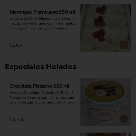
Merengue Frambuesa 550 ml
La torta de Chile! Nuestra versión es un 
helado de Merengue, con merenguitos 
duros y con pepitas de frambuesa!  
(550 ml)
$8.300
Especiales Helados
Chocolate Pistacho 550 ml
Helado Chocolate Pistacho El Taller: En 
Pascua de Resurrección lanzamos una 
versión exquisita y le fue super! Ahora 
vuelve con mas energía que nunca, con 
nuestro helado de Chocolate de alta 
calidad, al centro una bomba de 
$10.700
chocolate blanco relleno de crema de 
pistacho, y arriba nuestro crocante 
crunchy de pistacho. Por favor, hágase 