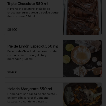
un favor y pruébelo! (550 ml)
Triple Chocolate 550 ml
Nirvana chocolatero! Helado de 
chocolate, stracciatella y cookie dough 
de chocolate. 550 ml
$8.400
Pie de Limón Especial 550 ml
Recetas de Chile! Helado cremoso de 
crema de limón con galleta y 
merengue.(550 ml)
$8.400
Helado Manjarate 550 ml
Homenaje! Con capita de chocolate y 
un bombón sorpresa! Contiene 
Lactosa, no contiene gluten  

Formato 550 ml