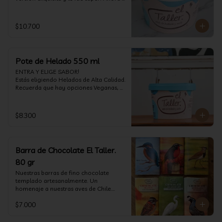
vuelve con mas energía que nunca, con 
nuestro helado de Chocolate de alta 
calidad, al centro una bomba de 
$10.700
chocolate blanco relleno de crema de 
pistacho, y arriba nuestro crocante 
crunchy de pistacho. Por favor, hágase 
un favor y pruébelo! (550 ml)
Pote de Helado 550 ml
ENTRA Y ELIGE SABOR!

Estás eligiendo Helados de Alta Calidad. 
Recuerda que hay opciones Veganas, 
Sin Gluten, Sin Lactosa y versiones para 
Sin azúcar (550 ml)
$8.300
Barra de Chocolate El Taller.
80 gr
Nuestras barras de fino chocolate 
templado artesanalmente. Un 
homenaje a nuestras aves de Chile.

Formato: 80 gr
$7.000