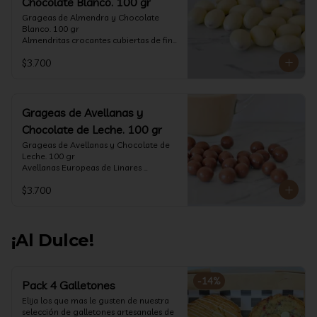
Chocolate Blanco. 100 gr
Grageas de Almendra y Chocolate 
Blanco. 100 gr

Almendritas crocantes cubiertas de fino 
chocolate blanco.

$3.700
Formato: Bolsa 100 gramos
Grageas de Avellanas y
Chocolate de Leche. 100 gr
Grageas de Avellanas y Chocolate de 
Leche. 100 gr

Avellanas Europeas de Linares 
crocantes cubiertas de fino chocolate 
$3.700
de leche.

Formato: Bolsa 100 gramos
¡Al Dulce!
-
14
%
Pack 4 Galletones
Elija los que mas le gusten de nuestra 
selección de galletones artesanales de 