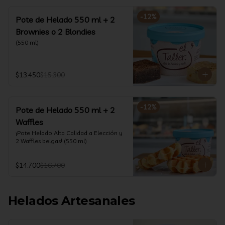
-
12
%
Pote de Helado 550 ml + 2
Brownies o 2 Blondies
(550 ml)
$13.450
$15.300
-
12
%
Pote de Helado 550 ml + 2
Waffles
¡Pote Helado Alta Calidad a Elección y 
2 Waffles belgas! (550 ml)
$14.700
$16.700
Helados Artesanales