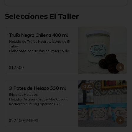
Selecciones El Taller
Trufa Negra Chilena 400 ml
Helado de Trufas Negras, Ícono de El 
Taller

Elaborado con Trufas de Invierno de 
Futrono, recogidas por perritos de los 
reconocidos Truferos Grau , un helado 
cremoso y con un delicado proceso 
$12.500
para obtener una experiencia 
impresionante!! Formato 400 ml

La temporada de trufas es muy corta y 
-
10
%
3 Potes de Helado 550 ml
esta Edición es muy Limitada, 
aproveche ya de vivir esta fantástica 
Elige tus Helados!

experiencia!!

Helados Artesanales de Alta Calidad  

Recuerda que hay opciones Sin 
Ya disponible en www.eltallerchile.cl
Lactosa, aptos para veganos, Sin 
Gluten, Low Carb y especiales para 
Diabéticos!

$22.400
$24.900
Algunos helados especiales tienen un 
costo adicional (550 ml)