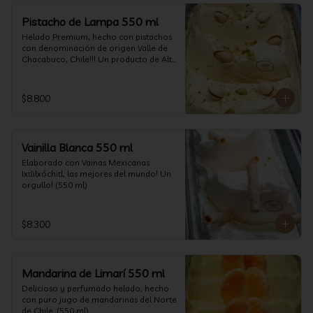
Pistacho de Lampa 550 ml
Helado Premium, hecho con pistachos 
con denominación de origen Valle de 
Chacabuco, Chile!!! Un producto de Alta 
Calidad, nacido y críado en nuestro 
país, un orgullo!!!(550 ml)
$8.800
Vainilla Blanca 550 ml
Elaborado con Vainas Mexicanas 
Ixtlilxóchitl, las mejores del mundo! Un 
orgullo! (550 ml)
$8.300
Mandarina de Limarí 550 ml
Delicioso y perfumado helado, hecho 
con puro jugo de mandarinas del Norte 
de Chile. (550 ml)