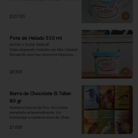
vuelve con mas energía que nunca, con 
nuestro helado de Chocolate de alta 
calidad, al centro una bomba de 
$10.700
chocolate blanco relleno de crema de 
pistacho, y arriba nuestro crocante 
crunchy de pistacho. Por favor, hágase 
un favor y pruébelo! (550 ml)
Pote de Helado 550 ml
ENTRA Y ELIGE SABOR!

Estás eligiendo Helados de Alta Calidad. 
Recuerda que hay opciones Veganas, 
Sin Gluten, Sin Lactosa y versiones para 
Sin azúcar (550 ml)
$8.300
Barra de Chocolate El Taller.
80 gr
Nuestras barras de fino chocolate 
templado artesanalmente. Un 
homenaje a nuestras aves de Chile.

Formato: 80 gr
$7.000