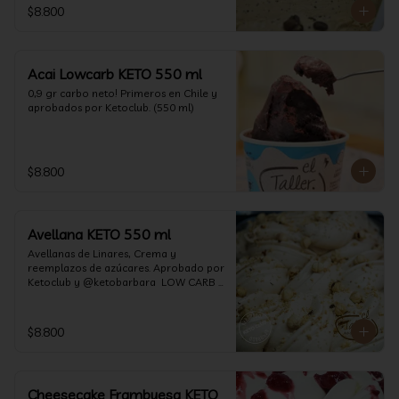
$8.800
Acai Lowcarb KETO 550 ml
0,9 gr carbo neto! Primeros en Chile y 
aprobados por Ketoclub. (550 ml)
$8.800
Avellana KETO 550 ml
Avellanas de Linares, Crema y 
reemplazos de azúcares. Aprobado por 
Ketoclub y @ketobarbara  LOW CARB 
KETO (550 ml)
$8.800
Cheesecake Frambuesa KETO