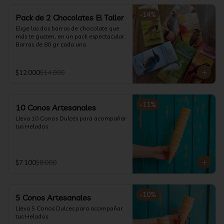
-
14
%
Pack de 2 Chocolates El Taller
Elige las dos barras de chocolate que 
más te gusten, en un pack espectacular.

Barras de 80 gr cada una.
$12.000
$14.000
-
11
%
10 Conos Artesanales
Lleva 10 Conos Dulces para acompañar 
tus Helados
$7.100
$8.000
-
10
%
5 Conos Artesanales
Lleva 5 Conos Dulces para acompañar 
tus Helados