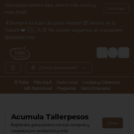
Descarga nuestra App, ahora más cerca y
Descargar
más fácil!!!
🍦Siempre es buen día para Helado! 😍 Verano en El
Taller!!! ❤️ 🇨🇱 🫰🏻 No olvides seguirnos en Instagram
@eltallerchile
Login
¿Dónde quieres pedir?
El Taller
Pide Aquí!
Carta Local
Locales y Cobertura
Info Nutricional
Preguntas
Venta Empresas
Acumula
Tallerpesos
Únete
Regístrate, gana puntos con tus compras y
canjealos por productos y más