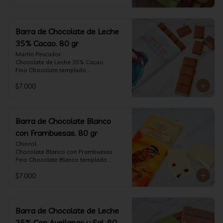
Barra de Chocolate de Leche
35% Cacao. 80 gr
Martín Pescador.

Chocolate de Leche 35% Cacao

Fino Chocolate templado 
artesanalmente con un perfil suave de 
$7.000
leche, notas de caramelo, especias y 
cacao tostado.

Formato: tableta 80 gramos.
Barra de Chocolate Blanco
con Frambuesas. 80 gr
Chincol.

Chocolate Blanco con Frambuesas

Fino Chocolate Blanco templado 
artesanalmente con incrustaciones de 
$7.000
frambuesas deshidratadas, con un perfil 
láctico elegante y notas especiadas 
contrastadas con la acidez de la 
frambuesa.

Formato: tableta 80 gramos.
Barra de Chocolate de Leche
35% Con Avellanas y Sal. 80