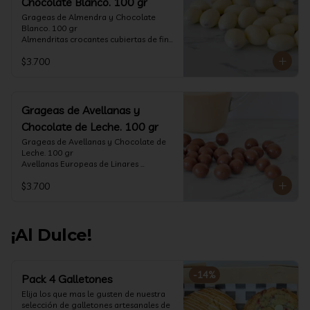
Chocolate Blanco. 100 gr
Grageas de Almendra y Chocolate 
Blanco. 100 gr

Almendritas crocantes cubiertas de fino 
chocolate blanco.

$3.700
Formato: Bolsa 100 gramos
Grageas de Avellanas y
Chocolate de Leche. 100 gr
Grageas de Avellanas y Chocolate de 
Leche. 100 gr

Avellanas Europeas de Linares 
crocantes cubiertas de fino chocolate 
$3.700
de leche.

Formato: Bolsa 100 gramos
¡Al Dulce!
-
14
%
Pack 4 Galletones
Elija los que mas le gusten de nuestra 
selección de galletones artesanales de 