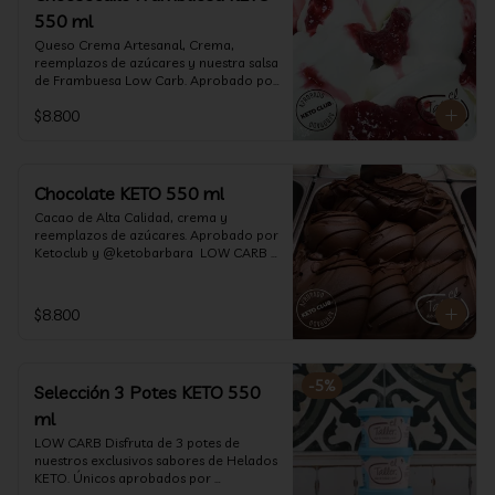
550 ml
Queso Crema Artesanal, Crema, 
reemplazos de azúcares y nuestra salsa 
de Frambuesa Low Carb. Aprobado por 
Ketoclub y @ketobarbara  LOW CARB 
$8.800
KETO. (550 ml)
Chocolate KETO 550 ml
Cacao de Alta Calidad, crema y 
reemplazos de azúcares. Aprobado por 
Ketoclub y @ketobarbara  LOW CARB 
KETO (550 ml)
$8.800
-
5
%
Selección 3 Potes KETO 550
ml
LOW CARB Disfruta de 3 potes de 
nuestros exclusivos sabores de Helados 
KETO. Únicos aprobados por 