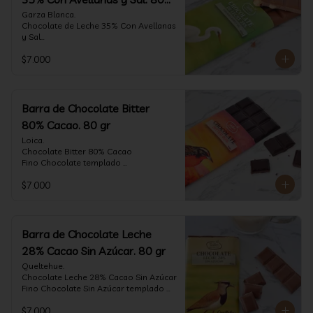
gr
Garza Blanca.

Chocolate de Leche 35% Con Avellanas 
y Sal

Fino Chocolate templado 
$7.000
artesanalmente con Avellanas 
Europeas criadas en Chile, sal de mar y 
un perfil suave de leche, notas de 
caramelo, especias y cacao tostado 
con la textura y complemento de sabor 
Barra de Chocolate Bitter
de las avellanas y sal.

80% Cacao. 80 gr
Formato: tableta 80 gramos.
Loica.

Chocolate Bitter 80% Cacao

Fino Chocolate templado 
artesanalmente con un perfil vibrante 
$7.000
de frutas rojas, zeste de pomelo y 
cacao tostado.

Formato: tableta 80 gramos.
Barra de Chocolate Leche
28% Cacao Sin Azúcar. 80 gr
Queltehue.

Chocolate Leche 28% Cacao Sin Azúcar

Fino Chocolate Sin Azúcar templado 
artesanalmente con un perfil 
$7.000
aterciopelado de frutas rojas y cacao 