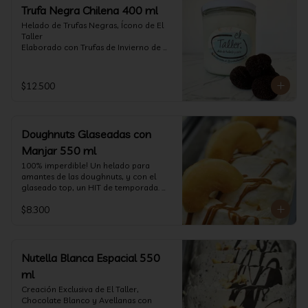
Trufa Negra Chilena 400 ml
Helado de Trufas Negras, Ícono de El 
Taller

Elaborado con Trufas de Invierno de 
Futrono, recogidas por perritos de los 
reconocidos Truferos Grau , un helado 
cremoso y con un delicado proceso 
$12.500
para obtener una experiencia 
impresionante!! Formato 400 ml

La temporada de trufas es muy corta y 
Doughnuts Glaseadas con
esta Edición es muy Limitada, 
aproveche ya de vivir esta fantástica 
Manjar 550 ml
experiencia!!

100% imperdible! Un helado para 
amantes de las doughnuts, y con el 
Ya disponible en www.eltallerchile.cl
glaseado top, un HIT de temporada. 
(550 ml)
$8.300
Nutella Blanca Espacial 550
ml
Creación Exclusiva de El Taller, 
Chocolate Blanco y Avellanas con 