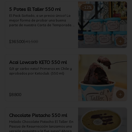
-
12
%
5 Potes El Taller 550 ml
El Pack Soñado, a un precio único! La 
mejor forma de probar una buena 
parte de nuestra Carta de Temporada. 
(550 ml)
$36.500
$41.500
Acai Lowcarb KETO 550 ml
0,9 gr carbo neto! Primeros en Chile y 
aprobados por Ketoclub. (550 ml)
$8.800
Chocolate Pistacho 550 ml
Helado Chocolate Pistacho El Taller: En 
Pascua de Resurrección lanzamos una 
versión exquisita y le fue super! Ahora 