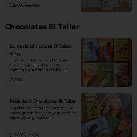
@ketoclub_cl . Chequea en la pestaña 
$25.000
$26.400
Info Nutricional 

Potes (550 ml aprox)
Chocolates El Taller
Barra de Chocolate El Taller.
80 gr
Nuestras barras de fino chocolate 
templado artesanalmente. Un 
homenaje a nuestras aves de Chile.

Formato: 80 gr
$7.000
-
14
%
Pack de 2 Chocolates El Taller
Elige las dos barras de chocolate que 
más te gusten, en un pack espectacular.

Barras de 80 gr cada una.
$12.000
$14.000