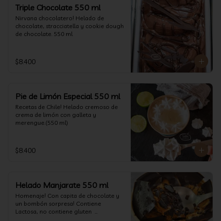
un favor y pruébelo! (550 ml)
Triple Chocolate 550 ml
Nirvana chocolatero! Helado de 
chocolate, stracciatella y cookie dough 
de chocolate. 550 ml
$8.400
Pie de Limón Especial 550 ml
Recetas de Chile! Helado cremoso de 
crema de limón con galleta y 
merengue.(550 ml)
$8.400
Helado Manjarate 550 ml
Homenaje! Con capita de chocolate y 
un bombón sorpresa! Contiene 
Lactosa, no contiene gluten  

Formato 550 ml