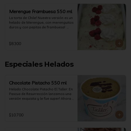
Merengue Frambuesa 550 ml
La torta de Chile! Nuestra versión es un 
helado de Merengue, con merenguitos 
duros y con pepitas de frambuesa!  
(550 ml)
$8.300
Especiales Helados
Chocolate Pistacho 550 ml
Helado Chocolate Pistacho El Taller: En 
Pascua de Resurrección lanzamos una 
versión exquisita y le fue super! Ahora 
vuelve con mas energía que nunca, con 
nuestro helado de Chocolate de alta 
calidad, al centro una bomba de 
$10.700
chocolate blanco relleno de crema de 
pistacho, y arriba nuestro crocante 
crunchy de pistacho. Por favor, hágase 