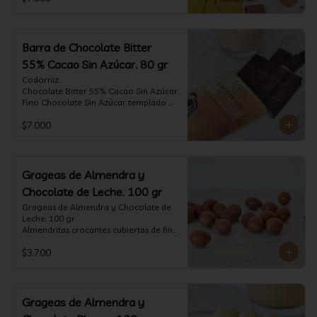
tostado.

Formato: tableta 80 gramos.
Barra de Chocolate Bitter
55% Cacao Sin Azúcar. 80 gr
Codorniz.

Chocolate Bitter 55% Cacao Sin Azúcar

Fino Chocolate Sin Azúcar templado 
artesanalmente con un perfil 
$7.000
aterciopelado de frutas rojas y cacao 
tostado.

Formato: tableta 80 gramos.
Grageas de Almendra y
Chocolate de Leche. 100 gr
Grageas de Almendra y Chocolate de 
Leche. 100 gr

Almendritas crocantes cubiertas de fino 
chocolate de leche.

$3.700
Formato: Bolsa 100 gramos
Grageas de Almendra y