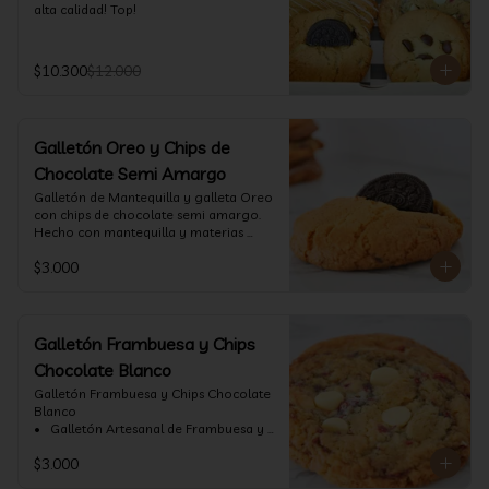
alta calidad! Top!
$10.300
$12.000
Galletón Oreo y Chips de
Chocolate Semi Amargo
⁠Galletón de Mantequilla y galleta Oreo 
con chips de chocolate semi amargo. 
Hecho con mantequilla y materias 
primas de alta calidad.
$3.000
Galletón Frambuesa y Chips
Chocolate Blanco
Galletón Frambuesa y Chips Chocolate 
Blanco

•⁠  ⁠ Galletón Artesanal de Frambuesa y 
chispas de chocolate blanco. Hecho 
$3.000
con mantequilla y materias primas de 
alta calidad. (60 gr aprox)