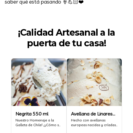
saber qué está pasando 🍦💪🏻❤️
¡Calidad Artesanal a la
puerta de tu casa!
Negrita 550 ml
Avellana de Linares
Nuestro Homenaje a la 
550 ml
Hecho con avellanas 
Galleta de Chile! ¿¡Cómo se 
europeas nacidas y críadas 
llama ahora!? Cremoso 
en Linares. Perfil de tueste 