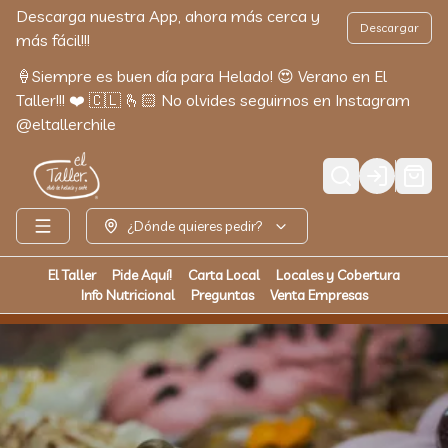
Descarga nuestra App, ahora más cerca y
Descargar
más fácil!!!
🍦Siempre es buen día para Helado! 😍 Verano en El
Taller!!! ❤️ 🇨🇱 🫰🏻 No olvides seguirnos en Instagram
@eltallerchile
Login
¿Dónde quieres pedir?
El Taller
Pide Aquí!
Carta Local
Locales y Cobertura
Info Nutricional
Preguntas
Venta Empresas