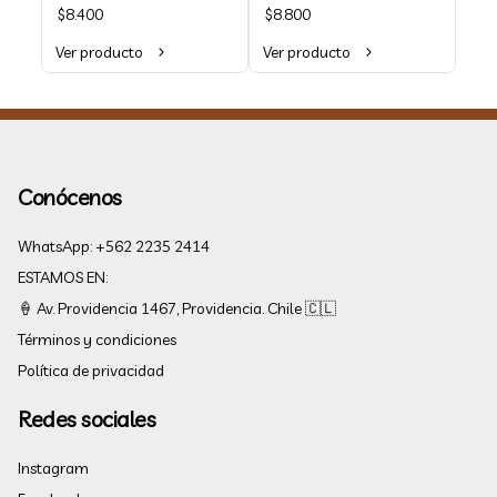
helado, galleta y chocolate. 
especial para El Taller. No 
$8.400
$8.800
(550 ml)
deje de probarlo! (550 ml)
Ver producto
Ver producto
Conócenos
WhatsApp: +562 2235 2414
ESTAMOS EN:
🍦 Av. Providencia 1467, Providencia. Chile 🇨🇱
Términos y condiciones
Política de privacidad
Redes sociales
Instagram