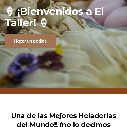
🍦
¡Bienvenidos
a
El
Taller!
🍦
Hacer un pedido
Una de las Mejores Heladerías
del Mundo!! (no lo decimos