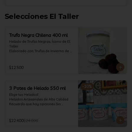
Selecciones El Taller
Trufa Negra Chilena 400 ml
Helado de Trufas Negras, Ícono de El 
Taller

Elaborado con Trufas de Invierno de 
Futrono, recogidas por perritos de los 
reconocidos Truferos Grau , un helado 
cremoso y con un delicado proceso 
$12.500
para obtener una experiencia 
impresionante!! Formato 400 ml

La temporada de trufas es muy corta y 
-
10
%
3 Potes de Helado 550 ml
esta Edición es muy Limitada, 
aproveche ya de vivir esta fantástica 
Elige tus Helados!

experiencia!!

Helados Artesanales de Alta Calidad  

Recuerda que hay opciones Sin 
Ya disponible en www.eltallerchile.cl
Lactosa, aptos para veganos, Sin 
Gluten, Low Carb y especiales para 
Diabéticos!

$22.400
$24.900
Algunos helados especiales tienen un 
costo adicional (550 ml)