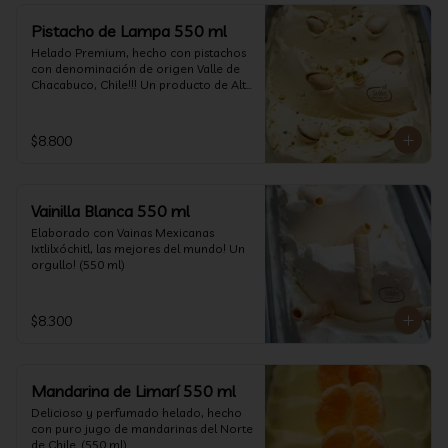
Pistacho de Lampa 550 ml
Helado Premium, hecho con pistachos 
con denominación de origen Valle de 
Chacabuco, Chile!!! Un producto de Alta 
Calidad, nacido y críado en nuestro 
país, un orgullo!!!(550 ml)
$8.800
Vainilla Blanca 550 ml
Elaborado con Vainas Mexicanas 
Ixtlilxóchitl, las mejores del mundo! Un 
orgullo! (550 ml)
$8.300
Mandarina de Limarí 550 ml
Delicioso y perfumado helado, hecho 
con puro jugo de mandarinas del Norte 
de Chile. (550 ml)