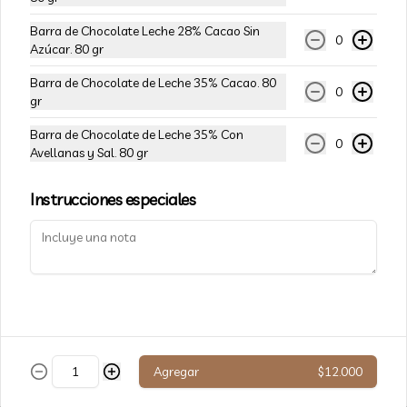
Helado.
Barra de Chocolate Leche 28% Cacao Sin
0
Azúcar. 80 gr
$3.500
Barra de Chocolate de Leche 35% Cacao. 80
0
gr
Blondie Frambuesa KETO 90
Barra de Chocolate de Leche 35% Con
0
grs.
Avellanas y Sal. 80 gr
LOW CARB Solo 7,2 grs Carbos Netos  
Aprobado por KetoClub. Ingredientes: 
Instrucciones especiales
Mantequilla, Harina de Almendras, 
Huevo, Alulosa, Harina de Coco, 
$4.300
Frambuesa, Goma Xantana.
Brownie
Exquisito Brownie de 90 grs aprox, un 
clásico de El Taller, ideal para 
acompañarlo con Helado.
Agregar
$12.000
$3.500