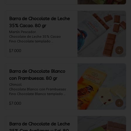
Barra de Chocolate de Leche
35% Cacao. 80 gr
Martín Pescador.

Chocolate de Leche 35% Cacao

Fino Chocolate templado 
artesanalmente con un perfil suave de 
$7.000
leche, notas de caramelo, especias y 
cacao tostado.

Formato: tableta 80 gramos.
Barra de Chocolate Blanco
con Frambuesas. 80 gr
Chincol.

Chocolate Blanco con Frambuesas

Fino Chocolate Blanco templado 
artesanalmente con incrustaciones de 
$7.000
frambuesas deshidratadas, con un perfil 
láctico elegante y notas especiadas 
contrastadas con la acidez de la 
frambuesa.

Formato: tableta 80 gramos.
Barra de Chocolate de Leche
35% Con Avellanas y Sal. 80