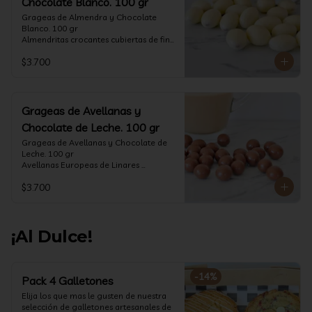
Chocolate Blanco. 100 gr
Grageas de Almendra y Chocolate 
Blanco. 100 gr

Almendritas crocantes cubiertas de fino 
chocolate blanco.

$3.700
Formato: Bolsa 100 gramos
Grageas de Avellanas y
Chocolate de Leche. 100 gr
Grageas de Avellanas y Chocolate de 
Leche. 100 gr

Avellanas Europeas de Linares 
crocantes cubiertas de fino chocolate 
$3.700
de leche.

Formato: Bolsa 100 gramos
¡Al Dulce!
-
14
%
Pack 4 Galletones
Elija los que mas le gusten de nuestra 
selección de galletones artesanales de 