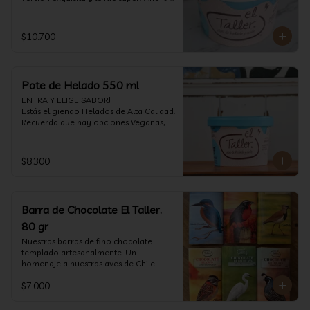
vuelve con mas energía que nunca, con 
nuestro helado de Chocolate de alta 
calidad, al centro una bomba de 
$10.700
chocolate blanco relleno de crema de 
pistacho, y arriba nuestro crocante 
crunchy de pistacho. Por favor, hágase 
un favor y pruébelo! (550 ml)
Pote de Helado 550 ml
ENTRA Y ELIGE SABOR!

Estás eligiendo Helados de Alta Calidad. 
Recuerda que hay opciones Veganas, 
Sin Gluten, Sin Lactosa y versiones para 
Sin azúcar (550 ml)
$8.300
Barra de Chocolate El Taller.
80 gr
Nuestras barras de fino chocolate 
templado artesanalmente. Un 
homenaje a nuestras aves de Chile.

Formato: 80 gr
$7.000