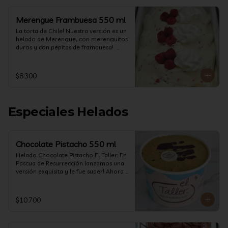
Merengue Frambuesa 550 ml
La torta de Chile! Nuestra versión es un 
helado de Merengue, con merenguitos 
duros y con pepitas de frambuesa!  
(550 ml)
$8.300
Especiales Helados
Chocolate Pistacho 550 ml
Helado Chocolate Pistacho El Taller: En 
Pascua de Resurrección lanzamos una 
versión exquisita y le fue super! Ahora 
vuelve con mas energía que nunca, con 
nuestro helado de Chocolate de alta 
calidad, al centro una bomba de 
$10.700
chocolate blanco relleno de crema de 
pistacho, y arriba nuestro crocante 
crunchy de pistacho. Por favor, hágase 