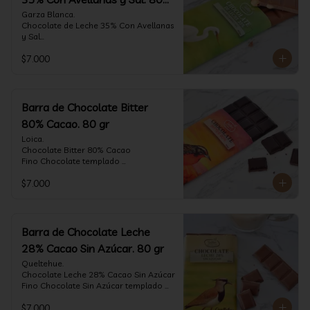
gr
Garza Blanca.

Chocolate de Leche 35% Con Avellanas 
y Sal

Fino Chocolate templado 
$7.000
artesanalmente con Avellanas 
Europeas criadas en Chile, sal de mar y 
un perfil suave de leche, notas de 
caramelo, especias y cacao tostado 
con la textura y complemento de sabor 
Barra de Chocolate Bitter
de las avellanas y sal.

80% Cacao. 80 gr
Formato: tableta 80 gramos.
Loica.

Chocolate Bitter 80% Cacao

Fino Chocolate templado 
artesanalmente con un perfil vibrante 
$7.000
de frutas rojas, zeste de pomelo y 
cacao tostado.

Formato: tableta 80 gramos.
Barra de Chocolate Leche
28% Cacao Sin Azúcar. 80 gr
Queltehue.

Chocolate Leche 28% Cacao Sin Azúcar

Fino Chocolate Sin Azúcar templado 
artesanalmente con un perfil 
$7.000
aterciopelado de frutas rojas y cacao 