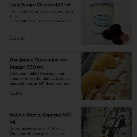
Trufa Negra Chilena 400 ml
Helado de Trufas Negras, Ícono de El 
Taller

Elaborado con Trufas de Invierno de 
Futrono, recogidas por perritos de los 
reconocidos Truferos Grau , un helado 
cremoso y con un delicado proceso 
$12.500
para obtener una experiencia 
impresionante!! Formato 400 ml

La temporada de trufas es muy corta y 
Doughnuts Glaseadas con
esta Edición es muy Limitada, 
aproveche ya de vivir esta fantástica 
Manjar 550 ml
experiencia!!

100% imperdible! Un helado para 
amantes de las doughnuts, y con el 
Ya disponible en www.eltallerchile.cl
glaseado top, un HIT de temporada. 
(550 ml)
$8.300
Nutella Blanca Espacial 550
ml
Creación Exclusiva de El Taller, 
Chocolate Blanco y Avellanas con 