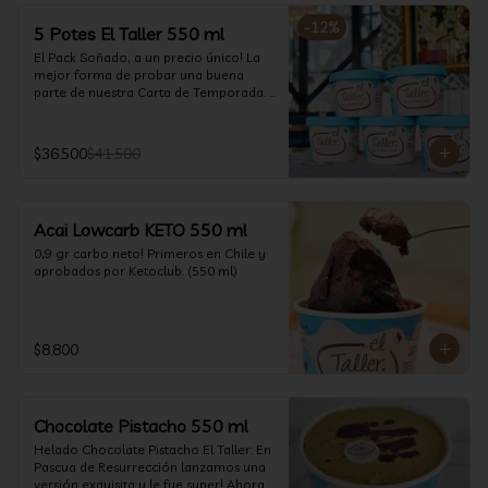
-
12
%
5 Potes El Taller 550 ml
El Pack Soñado, a un precio único! La 
mejor forma de probar una buena 
parte de nuestra Carta de Temporada. 
(550 ml)
$36.500
$41.500
Acai Lowcarb KETO 550 ml
0,9 gr carbo neto! Primeros en Chile y 
aprobados por Ketoclub. (550 ml)
$8.800
Chocolate Pistacho 550 ml
Helado Chocolate Pistacho El Taller: En 
Pascua de Resurrección lanzamos una 
versión exquisita y le fue super! Ahora 