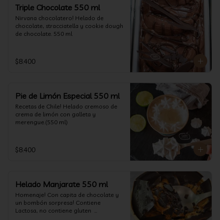
un favor y pruébelo! (550 ml)
Triple Chocolate 550 ml
Nirvana chocolatero! Helado de 
chocolate, stracciatella y cookie dough 
de chocolate. 550 ml
$8.400
Pie de Limón Especial 550 ml
Recetas de Chile! Helado cremoso de 
crema de limón con galleta y 
merengue.(550 ml)
$8.400
Helado Manjarate 550 ml
Homenaje! Con capita de chocolate y 
un bombón sorpresa! Contiene 
Lactosa, no contiene gluten  

Formato 550 ml