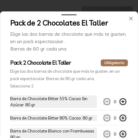
Galletón Limón y Cremoso
Pack de 2 Chocolates El Taller
Limón.
⁠Galletón Artesanal de Limón Relleno 
Elige las dos barras de chocolate que más te gusten,
con un cremoso de limón. Hecho con 
mantequilla y materias primas de alta 
en un pack espectacular.
calidad. (60 gr aprox)
$3.000
Barras de 80 gr cada una.
Pack 2 Chocolate El Taller
Obligatorio
Galletón de Mantequilla y
Elige las dos barras de chocolate que más te gusten, en un
Chips de Chocolate.
pack espectacular. Barras de 80 gr cada una.
⁠Galletón Artesanal cubierto con chips 
Seleccione 2
de chocolate semi amargo.  Hecho con 
mantequilla y materias primas de alta 
Barra de Chocolate Bitter 55% Cacao Sin
calidad. (60 gr aprox)
0
$3.000
Azúcar. 80 gr
Barra de Chocolate Bitter 80% Cacao. 80 gr
0
Blondie
Barra de Chocolate Blanco con Frambuesas.
Exquisito Blondie, un clásico de El 
0
80 gr
Taller, ideal para acompañarlo con 