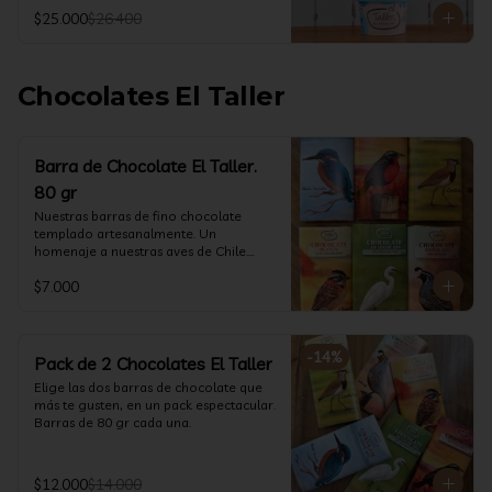
@ketoclub_cl . Chequea en la pestaña 
$25.000
$26.400
Info Nutricional 

Potes (550 ml aprox)
Chocolates El Taller
Barra de Chocolate El Taller.
80 gr
Nuestras barras de fino chocolate 
templado artesanalmente. Un 
homenaje a nuestras aves de Chile.

Formato: 80 gr
$7.000
-
14
%
Pack de 2 Chocolates El Taller
Elige las dos barras de chocolate que 
más te gusten, en un pack espectacular.

Barras de 80 gr cada una.
$12.000
$14.000