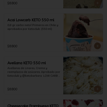
$8.800
Acai Lowcarb KETO 550 ml
0,9 gr carbo neto! Primeros en Chile y 
aprobados por Ketoclub. (550 ml)
$8.800
Avellana KETO 550 ml
Avellanas de Linares, Crema y 
reemplazos de azúcares. Aprobado por 
Ketoclub y @ketobarbara  LOW CARB 
KETO (550 ml)
$8.800
Cheesecake Frambuesa KETO