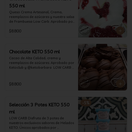
550 ml
Queso Crema Artesanal, Crema, 
reemplazos de azúcares y nuestra salsa 
de Frambuesa Low Carb. Aprobado por 
Ketoclub y @ketobarbara  LOW CARB 
$8.800
KETO. (550 ml)
Chocolate KETO 550 ml
Cacao de Alta Calidad, crema y 
reemplazos de azúcares. Aprobado por 
Ketoclub y @ketobarbara  LOW CARB 
KETO (550 ml)
$8.800
-
5
%
Selección 3 Potes KETO 550
ml
LOW CARB Disfruta de 3 potes de 
nuestros exclusivos sabores de Helados 
KETO. Únicos aprobados por 