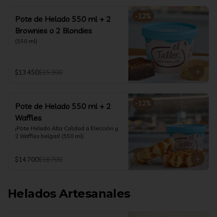
-
12
%
Pote de Helado 550 ml + 2
Brownies o 2 Blondies
(550 ml)
$13.450
$15.300
-
12
%
Pote de Helado 550 ml + 2
Waffles
¡Pote Helado Alta Calidad a Elección y 
2 Waffles belgas! (550 ml)
$14.700
$16.700
Helados Artesanales