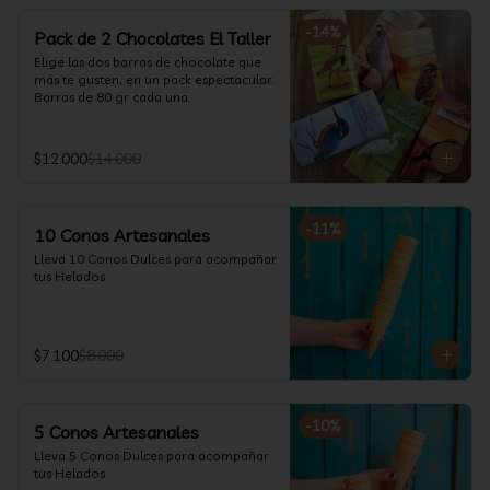
-
14
%
Pack de 2 Chocolates El Taller
Elige las dos barras de chocolate que 
más te gusten, en un pack espectacular.

Barras de 80 gr cada una.
$12.000
$14.000
-
11
%
10 Conos Artesanales
Lleva 10 Conos Dulces para acompañar 
tus Helados
$7.100
$8.000
-
10
%
5 Conos Artesanales
Lleva 5 Conos Dulces para acompañar 
tus Helados