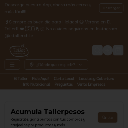
Descarga nuestra App, ahora más cerca y
Descargar
más fácil!!!
🍦Siempre es buen día para Helado! 😍 Verano en El
Taller!!! ❤️ 🇨🇱 🫰🏻 No olvides seguirnos en Instagram
@eltallerchile
Login
¿Dónde quieres pedir?
El Taller
Pide Aquí!
Carta Local
Locales y Cobertura
Info Nutricional
Preguntas
Venta Empresas
Acumula
Tallerpesos
Únete
Regístrate, gana puntos con tus compras y
canjealos por productos y más