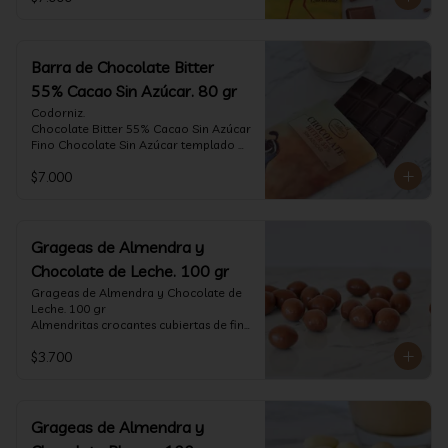
tostado.

Formato: tableta 80 gramos.
Barra de Chocolate Bitter
55% Cacao Sin Azúcar. 80 gr
Codorniz.

Chocolate Bitter 55% Cacao Sin Azúcar

Fino Chocolate Sin Azúcar templado 
artesanalmente con un perfil 
$7.000
aterciopelado de frutas rojas y cacao 
tostado.

Formato: tableta 80 gramos.
Grageas de Almendra y
Chocolate de Leche. 100 gr
Grageas de Almendra y Chocolate de 
Leche. 100 gr

Almendritas crocantes cubiertas de fino 
chocolate de leche.

$3.700
Formato: Bolsa 100 gramos
Grageas de Almendra y