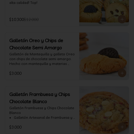
alta calidad! Top!
$10.300
$12.000
Galletón Oreo y Chips de
Chocolate Semi Amargo
⁠Galletón de Mantequilla y galleta Oreo 
con chips de chocolate semi amargo. 
Hecho con mantequilla y materias 
primas de alta calidad.
$3.000
Galletón Frambuesa y Chips
Chocolate Blanco
Galletón Frambuesa y Chips Chocolate 
Blanco

•⁠  ⁠ Galletón Artesanal de Frambuesa y 
chispas de chocolate blanco. Hecho 
$3.000
con mantequilla y materias primas de 
alta calidad. (60 gr aprox)