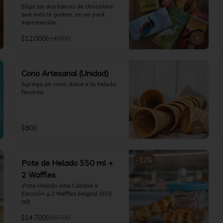
(550 ml)
Elige las dos barras de chocolate 
que más te gusten, en un pack 
espectacular.

Barras de 80 gr cada una.
$12.000
$14.000
Cono Artesanal (Unidad)
Agrega un cono dulce a tu helado 
favorito
$800
-
12
%
Pote de Helado 550 ml +
2 Waffles
¡Pote Helado Alta Calidad a 
Elección y 2 Waffles belgas! (550 
ml)
$14.700
$16.700