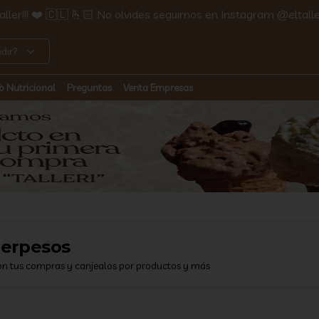
ller!!! ❤️ 🇨🇱 🫰🏻 No olvides seguirnos en Instagram @eltalle
dir?
fo Nutricional
Preguntas
Venta Empresas
lerpesos
on tus compras y canjealos por productos y más