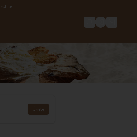
rchile
Login
Únete