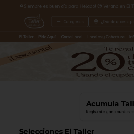
🍦Siempre es buen día para Helado! 😍 Verano en El Ta
Categorías
¿Dónde quieres pe
El Taller
Pide Aquí!
Carta Local
Locales y Cobertura
In
Acumula
Tal
Regístrate, gana puntos c
Selecciones El Taller