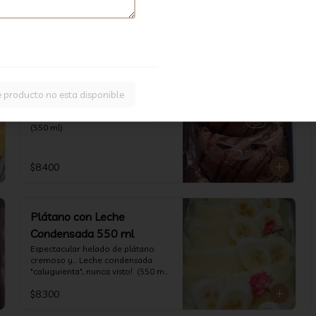
VII Región, y crema. Sabor de Chile! 
(550 ml)
$8.300
Chocolate Especial 550 ml
e producto no esta disponible
Cacao de Alta Calidad, intenso! 
Una textura Fudge inconfundible.  
(550 ml)
$8.400
Plátano con Leche
Condensada 550 ml
Espectacular helado de plátano 
cremoso y... Leche condensada 
"caluguienta", nunca visto!  (550 ml 
aprox)
$8.300