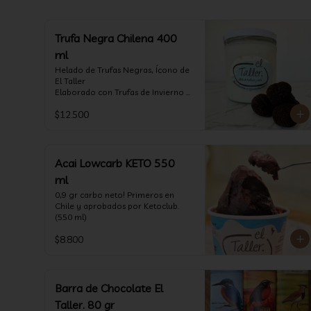
Trufa Negra Chilena 400
ml
Helado de Trufas Negras, Ícono de 
El Taller

Elaborado con Trufas de Invierno 
de Futrono, recogidas por perritos 
$12.500
de los reconocidos Truferos Grau , 
un helado cremoso y con un 
delicado proceso para obtener una 
experiencia impresionante!! 
Formato 400 ml

Acai Lowcarb KETO 550
ml
La temporada de trufas es muy 
corta y esta Edición es muy 
0,9 gr carbo neto! Primeros en 
Limitada, aproveche ya de vivir 
Chile y aprobados por Ketoclub. 
esta fantástica experiencia!!

(550 ml)
Ya disponible en 
$8.800
www.eltallerchile.cl
Barra de Chocolate El
Taller. 80 gr