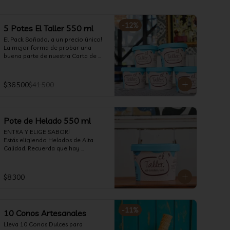
-
12
%
5 Potes El Taller 550 ml
El Pack Soñado, a un precio único! 
La mejor forma de probar una 
buena parte de nuestra Carta de 
Temporada. (550 ml)
$36.500
$41.500
Pote de Helado 550 ml
ENTRA Y ELIGE SABOR!

Estás eligiendo Helados de Alta 
Calidad. Recuerda que hay 
opciones Veganas, Sin Gluten, Sin 
Lactosa y versiones para Sin 
azúcar (550 ml)
$8.300
-
11
%
10 Conos Artesanales
Lleva 10 Conos Dulces para 