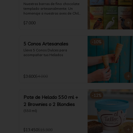
Nuestras barras de fino chocolate 
templado artesanalmente. Un 
homenaje a nuestras aves de Chile.

Formato: 80 gr
$7.000
-
10
%
5 Conos Artesanales
Lleva 5 Conos Dulces para 
acompañar tus Helados
$3.600
$4.000
-
12
%
Pote de Helado 550 ml +
2 Brownies o 2 Blondies
(550 ml)
$13.450
$15.300