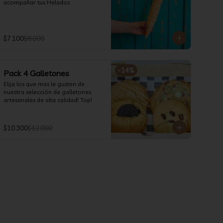
acompañar tus Helados
$7.100
$8.000
-
14
%
Pack 4 Galletones
Elija los que mas le gusten de 
nuestra selección de galletones 
artesanales de alta calidad! Top!
$10.300
$12.000