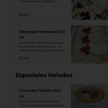
Cremoso helado, galleta y 
chocolate. (550 ml)
$8.400
Merengue Frambuesa 550
ml
La torta de Chile! Nuestra versión 
es un helado de Merengue, con 
merenguitos duros y con pepitas 
de frambuesa!  (550 ml)
$8.300
Especiales Helados
Chocolate Pistacho 550
ml
Helado Chocolate Pistacho El 
Taller: En Pascua de Resurrección 