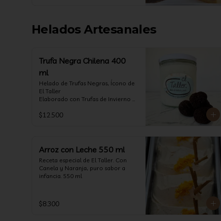
Helados Artesanales
Trufa Negra Chilena 400
ml
Helado de Trufas Negras, Ícono de 
El Taller

Elaborado con Trufas de Invierno 
de Futrono, recogidas por perritos 
$12.500
de los reconocidos Truferos Grau , 
un helado cremoso y con un 
delicado proceso para obtener una 
experiencia impresionante!! 
Formato 400 ml

Arroz con Leche 550 ml
Receta especial de El Taller. Con 
La temporada de trufas es muy 
Canela y Naranja, puro sabor a 
corta y esta Edición es muy 
infancia. 550 ml
Limitada, aproveche ya de vivir 
esta fantástica experiencia!!

Ya disponible en 
$8.300
www.eltallerchile.cl