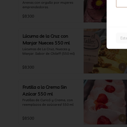
Arenas con orgullo por mujeres 
emprendedoras.
$8.300
Lúcuma de la Cruz con
Est
Manjar Nueces 550 ml
Lúcumas de La Cruz, Nueces y 
Manjar. Sabor de Chile!!! (550 ml)
$8.300
Frutilla a la Crema Sin
Azúcar 550 ml
Frutillas de Curicó y Crema, con 
reemplazos de azúcares! 550 ml
$8.500