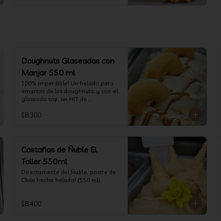
Doughnuts Glaseadas con
Manjar 550 ml
100% imperdible! Un helado para 
amantes de las doughnuts, y con el 
glaseado top, un HIT de 
temporada. (550 ml)
$8.300
Castañas de Ñuble El
Taller 550ml
Directamente del Ñuble, postre de 
Chile hecho helado! (550 ml)
$8.400