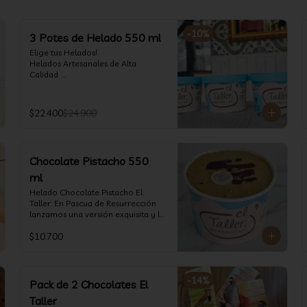
-
10
%
3 Potes de Helado 550 ml
Elige tus Helados!

Helados Artesanales de Alta 
Calidad  

Recuerda que hay opciones Sin 
Lactosa, aptos para veganos, Sin 
Gluten, Low Carb y especiales para 
$22.400
$24.900
Diabéticos!

Algunos helados especiales tienen 
un costo adicional (550 ml)
Chocolate Pistacho 550
ml
Helado Chocolate Pistacho El 
Taller: En Pascua de Resurrección 
lanzamos una versión exquisita y le 
fue super! Ahora vuelve con mas 
$10.700
energía que nunca, con nuestro 
helado de Chocolate de alta 
calidad, al centro una bomba de 
chocolate blanco relleno de crema 
-
14
%
de pistacho, y arriba nuestro 
Pack de 2 Chocolates El
crocante crunchy de pistacho. Por 
Taller
favor, hágase un favor y pruébelo! 