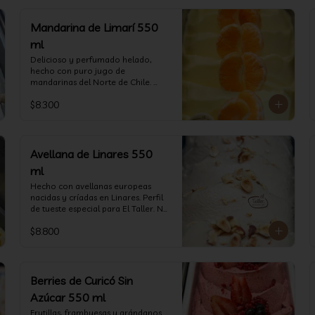
Mandarina de Limarí 550
ml
Delicioso y perfumado helado, 
hecho con puro jugo de 
mandarinas del Norte de Chile. 
(550 ml)
$8.300
Avellana de Linares 550
ml
Hecho con avellanas europeas 
nacidas y críadas en Linares. Perfil 
de tueste especial para El Taller. No 
deje de probarlo! (550 ml)
$8.800
Berries de Curicó Sin
Azúcar 550 ml
Frutillas, frambuesas y arándanos 