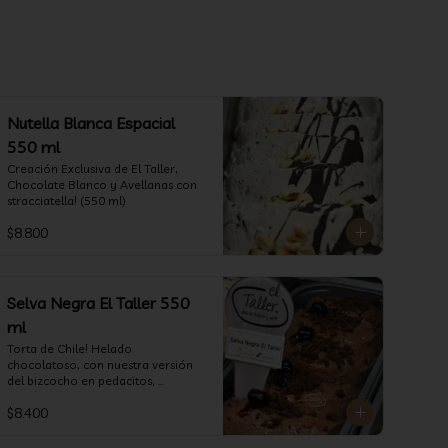
Nutella Blanca Espacial
550 ml
Creación Exclusiva de El Taller, 
Chocolate Blanco y Avellanas con 
stracciatella! (550 ml)
$8.800
Selva Negra El Taller 550
ml
Torta de Chile! Helado 
chocolatoso, con nuestra versión 
del bizcocho en pedacitos, 
chocolate fino y obvio que la 
$8.400
salsita de guinda..  (550 ml)