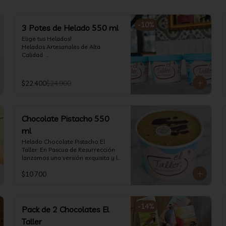
-
10
%
3 Potes de Helado 550 ml
Elige tus Helados!

Helados Artesanales de Alta 
Calidad  

Recuerda que hay opciones Sin 
Lactosa, aptos para veganos, Sin 
Gluten, Low Carb y especiales para 
$22.400
$24.900
Diabéticos!

Algunos helados especiales tienen 
un costo adicional (550 ml)
Chocolate Pistacho 550
ml
Helado Chocolate Pistacho El 
Taller: En Pascua de Resurrección 
lanzamos una versión exquisita y le 
fue super! Ahora vuelve con mas 
$10.700
energía que nunca, con nuestro 
helado de Chocolate de alta 
calidad, al centro una bomba de 
chocolate blanco relleno de crema 
-
14
%
de pistacho, y arriba nuestro 
Pack de 2 Chocolates El
crocante crunchy de pistacho. Por 
Taller
favor, hágase un favor y pruébelo! 