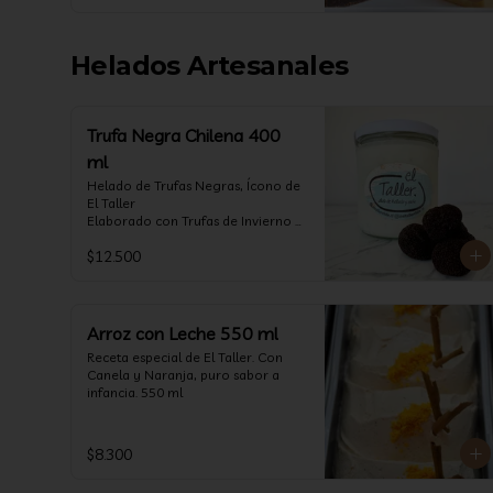
Helados Artesanales
Trufa Negra Chilena 400
ml
Helado de Trufas Negras, Ícono de 
El Taller

Elaborado con Trufas de Invierno 
de Futrono, recogidas por perritos 
$12.500
de los reconocidos Truferos Grau , 
un helado cremoso y con un 
delicado proceso para obtener una 
experiencia impresionante!! 
Formato 400 ml

Arroz con Leche 550 ml
Receta especial de El Taller. Con 
La temporada de trufas es muy 
Canela y Naranja, puro sabor a 
corta y esta Edición es muy 
infancia. 550 ml
Limitada, aproveche ya de vivir 
esta fantástica experiencia!!

Ya disponible en 
$8.300
www.eltallerchile.cl