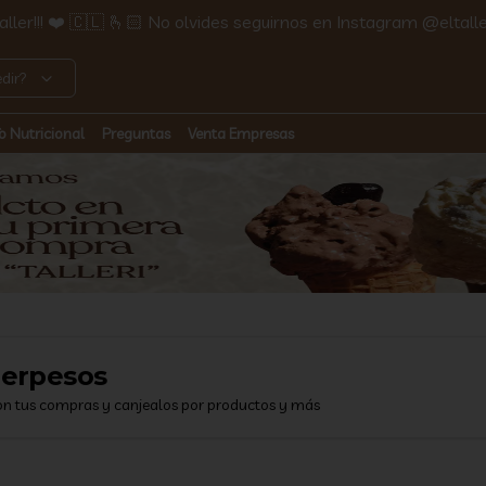
ller!!! ❤️ 🇨🇱 🫰🏻 No olvides seguirnos en Instagram @eltalle
dir?
fo Nutricional
Preguntas
Venta Empresas
lerpesos
on tus compras y canjealos por productos y más