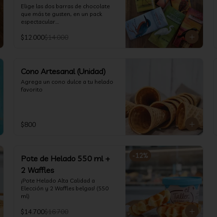
(550 ml)
Elige las dos barras de chocolate 
que más te gusten, en un pack 
espectacular.

Barras de 80 gr cada una.
$12.000
$14.000
Cono Artesanal (Unidad)
Agrega un cono dulce a tu helado 
favorito
$800
-
12
%
Pote de Helado 550 ml +
2 Waffles
¡Pote Helado Alta Calidad a 
Elección y 2 Waffles belgas! (550 
ml)
$14.700
$16.700