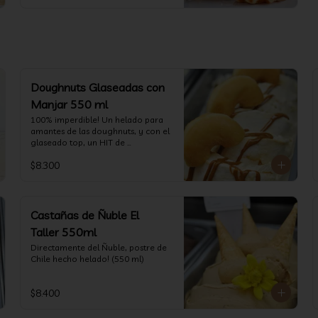
Doughnuts Glaseadas con
Manjar 550 ml
100% imperdible! Un helado para 
amantes de las doughnuts, y con el 
glaseado top, un HIT de 
temporada. (550 ml)
$8.300
Castañas de Ñuble El
Taller 550ml
Directamente del Ñuble, postre de 
Chile hecho helado! (550 ml)
$8.400