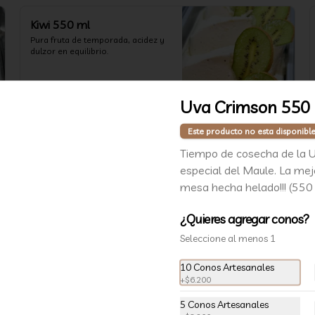
Kiwi 550 ml
Pura fruta de temporada, acidez y 
dulzor en equilibrio.
$8.300
Uva Crimson 550
Este producto no esta disponibl
Maqui Zona Sur 550 ml
Tiempo de cosecha de la 
Full antioxidante endémico de 
especial del Maule. La mej
Chile! Su sabor característico de 
mesa hecha helado!!! (550
beries negros y terroso lo hace 
único. Alegría de nuestra tierra.
¿Quieres agregar conos?
$8.300
Seleccione al menos 1
10 Conos Artesanales
Papaya Lipimávida a la
+
$6.200
Crema 550 ml
5 Conos Artesanales
Hecho con papayas de Lipimávida, 