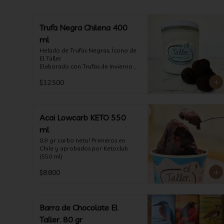
Trufa Negra Chilena 400
ml
Helado de Trufas Negras, Ícono de 
El Taller

Elaborado con Trufas de Invierno 
de Futrono, recogidas por perritos 
$12.500
de los reconocidos Truferos Grau , 
un helado cremoso y con un 
delicado proceso para obtener una 
experiencia impresionante!! 
Formato 400 ml

Acai Lowcarb KETO 550
ml
La temporada de trufas es muy 
corta y esta Edición es muy 
0,9 gr carbo neto! Primeros en 
Limitada, aproveche ya de vivir 
Chile y aprobados por Ketoclub. 
esta fantástica experiencia!!

(550 ml)
Ya disponible en 
$8.800
www.eltallerchile.cl
Barra de Chocolate El
Taller. 80 gr