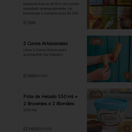
Nuestras barras de fino chocolate 
templado artesanalmente. Un 
homenaje a nuestras aves de Chile.

Formato: 80 gr
$7.000
-
10
%
5 Conos Artesanales
Lleva 5 Conos Dulces para 
acompañar tus Helados
$3.600
$4.000
-
12
%
Pote de Helado 550 ml +
2 Brownies o 2 Blondies
(550 ml)
$13.450
$15.300