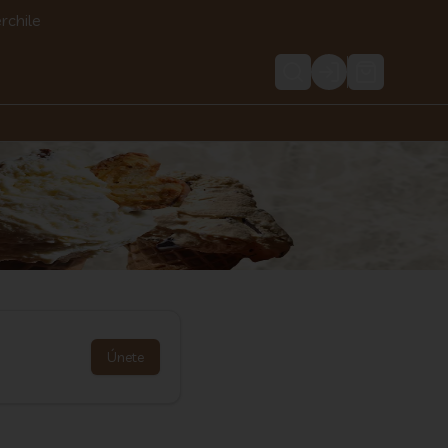
rchile
Login
Únete