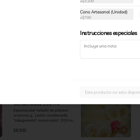
+
$3.200
VII Región, y crema. Sabor de Chile! 
(550 ml)
Cono Artesanal (Unidad)
+
$700
$8.300
Instrucciones especiales
Chocolate Especial 550 ml
Cacao de Alta Calidad, intenso! 
Una textura Fudge inconfundible.  
(550 ml)
$8.400
Este producto no esta dispon
Plátano con Leche
Condensada 550 ml
Espectacular helado de plátano 
cremoso y... Leche condensada 
"caluguienta", nunca visto!  (550 ml 
aprox)
$8.300