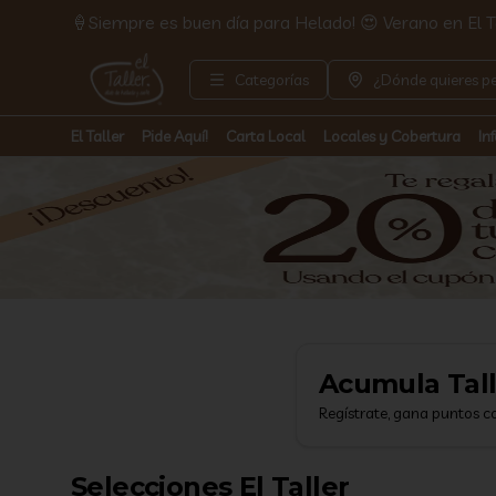
🍦Siempre es buen día para Helado! 😍 Verano en El Ta
Categorías
¿Dónde quieres pe
El Taller
Pide Aquí!
Carta Local
Locales y Cobertura
In
Acumula
Tal
Regístrate, gana puntos c
Selecciones El Taller