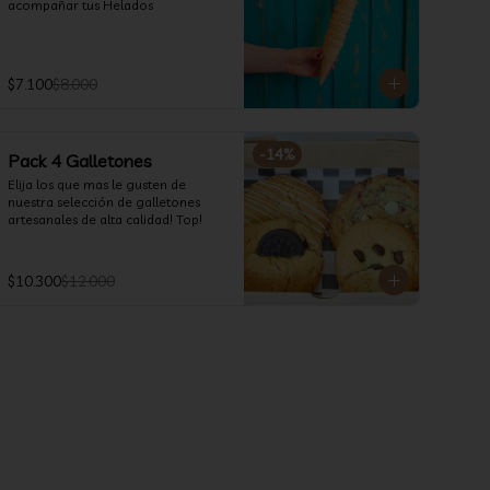
acompañar tus Helados
$7.100
$8.000
-
14
%
Pack 4 Galletones
Elija los que mas le gusten de 
nuestra selección de galletones 
artesanales de alta calidad! Top!
$10.300
$12.000