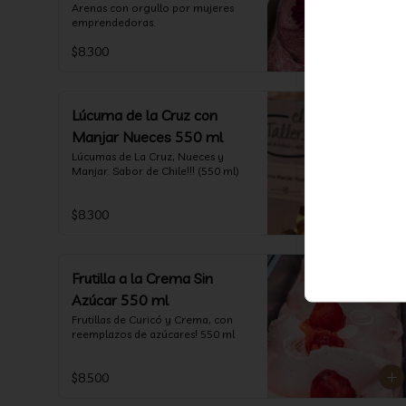
Arenas con orgullo por mujeres 
emprendedoras.
$8.300
Lúcuma de la Cruz con
Manjar Nueces 550 ml
Lúcumas de La Cruz, Nueces y 
Manjar. Sabor de Chile!!! (550 ml)
$8.300
Frutilla a la Crema Sin
Azúcar 550 ml
Frutillas de Curicó y Crema, con 
reemplazos de azúcares! 550 ml
$8.500