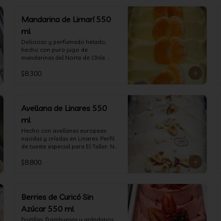
Mandarina de Limarí 550
ml
Delicioso y perfumado helado, 
hecho con puro jugo de 
mandarinas del Norte de Chile. 
(550 ml)
$8.300
Avellana de Linares 550
ml
Hecho con avellanas europeas 
nacidas y críadas en Linares. Perfil 
de tueste especial para El Taller. No 
deje de probarlo! (550 ml)
$8.800
Berries de Curicó Sin
Azúcar 550 ml
Frutillas, frambuesas y arándanos 