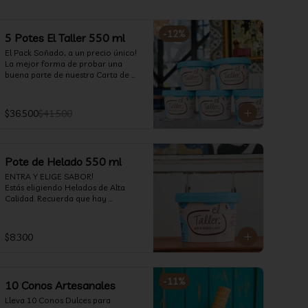
-
12
%
5 Potes El Taller 550 ml
El Pack Soñado, a un precio único! 
La mejor forma de probar una 
buena parte de nuestra Carta de 
Temporada. (550 ml)
$36.500
$41.500
Pote de Helado 550 ml
ENTRA Y ELIGE SABOR!

Estás eligiendo Helados de Alta 
Calidad. Recuerda que hay 
opciones Veganas, Sin Gluten, Sin 
Lactosa y versiones para Sin 
azúcar (550 ml)
$8.300
-
11
%
10 Conos Artesanales
Lleva 10 Conos Dulces para 