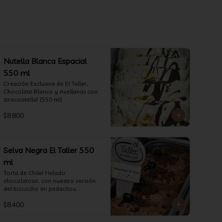
Nutella Blanca Espacial
550 ml
Creación Exclusiva de El Taller, 
Chocolate Blanco y Avellanas con 
stracciatella! (550 ml)
$8.800
Selva Negra El Taller 550
ml
Torta de Chile! Helado 
chocolatoso, con nuestra versión 
del bizcocho en pedacitos, 
chocolate fino y obvio que la 
$8.400
salsita de guinda..  (550 ml)