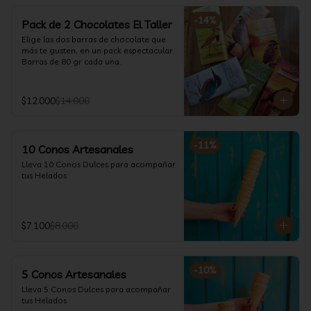
-
14
%
Pack de 2 Chocolates El Taller
Elige las dos barras de chocolate que 
más te gusten, en un pack espectacular.

Barras de 80 gr cada una.
$12.000
$14.000
-
11
%
10 Conos Artesanales
Lleva 10 Conos Dulces para acompañar 
tus Helados
$7.100
$8.000
-
10
%
5 Conos Artesanales
Lleva 5 Conos Dulces para acompañar 
tus Helados