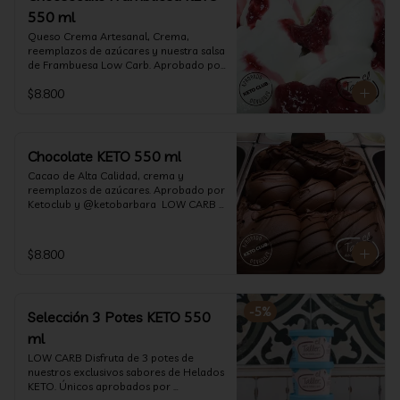
550 ml
Queso Crema Artesanal, Crema, 
reemplazos de azúcares y nuestra salsa 
de Frambuesa Low Carb. Aprobado por 
Ketoclub y @ketobarbara  LOW CARB 
$8.800
KETO. (550 ml)
Chocolate KETO 550 ml
Cacao de Alta Calidad, crema y 
reemplazos de azúcares. Aprobado por 
Ketoclub y @ketobarbara  LOW CARB 
KETO (550 ml)
$8.800
-
5
%
Selección 3 Potes KETO 550
ml
LOW CARB Disfruta de 3 potes de 
nuestros exclusivos sabores de Helados 
KETO. Únicos aprobados por 