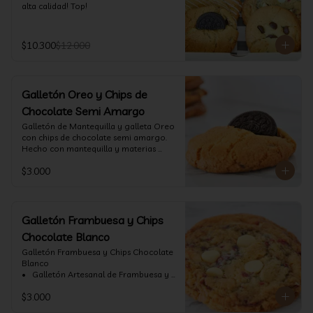
alta calidad! Top!
$10.300
$12.000
Galletón Oreo y Chips de
Chocolate Semi Amargo
⁠Galletón de Mantequilla y galleta Oreo 
con chips de chocolate semi amargo. 
Hecho con mantequilla y materias 
primas de alta calidad.
$3.000
Galletón Frambuesa y Chips
Chocolate Blanco
Galletón Frambuesa y Chips Chocolate 
Blanco

•⁠  ⁠ Galletón Artesanal de Frambuesa y 
chispas de chocolate blanco. Hecho 
$3.000
con mantequilla y materias primas de 
alta calidad. (60 gr aprox)