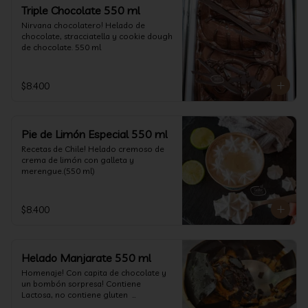
un favor y pruébelo! (550 ml)
Triple Chocolate 550 ml
Nirvana chocolatero! Helado de 
chocolate, stracciatella y cookie dough 
de chocolate. 550 ml
$8.400
Pie de Limón Especial 550 ml
Recetas de Chile! Helado cremoso de 
crema de limón con galleta y 
merengue.(550 ml)
$8.400
Helado Manjarate 550 ml
Homenaje! Con capita de chocolate y 
un bombón sorpresa! Contiene 
Lactosa, no contiene gluten  

Formato 550 ml