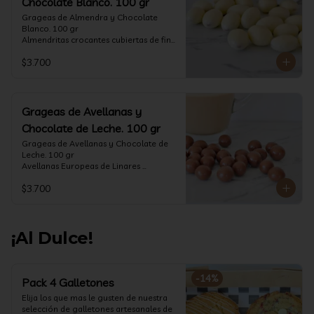
Chocolate Blanco. 100 gr
Grageas de Almendra y Chocolate 
Blanco. 100 gr

Almendritas crocantes cubiertas de fino 
chocolate blanco.

$3.700
Formato: Bolsa 100 gramos
Grageas de Avellanas y
Chocolate de Leche. 100 gr
Grageas de Avellanas y Chocolate de 
Leche. 100 gr

Avellanas Europeas de Linares 
crocantes cubiertas de fino chocolate 
$3.700
de leche.

Formato: Bolsa 100 gramos
¡Al Dulce!
-
14
%
Pack 4 Galletones
Elija los que mas le gusten de nuestra 
selección de galletones artesanales de 