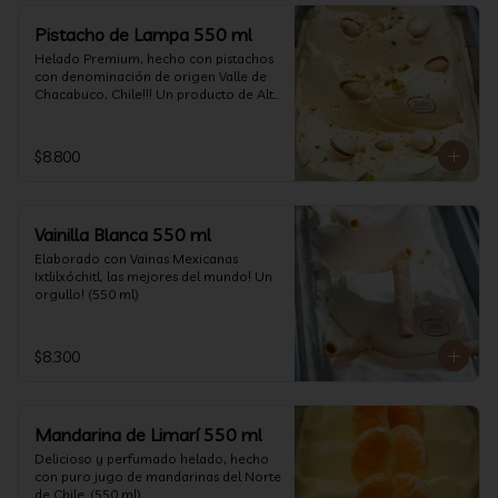
Pistacho de Lampa 550 ml
Helado Premium, hecho con pistachos 
con denominación de origen Valle de 
Chacabuco, Chile!!! Un producto de Alta 
Calidad, nacido y críado en nuestro 
país, un orgullo!!!(550 ml)
$8.800
Vainilla Blanca 550 ml
Elaborado con Vainas Mexicanas 
Ixtlilxóchitl, las mejores del mundo! Un 
orgullo! (550 ml)
$8.300
Mandarina de Limarí 550 ml
Delicioso y perfumado helado, hecho 
con puro jugo de mandarinas del Norte 
de Chile. (550 ml)