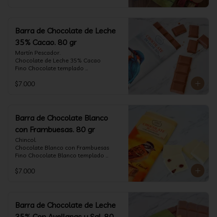
Barra de Chocolate de Leche
35% Cacao. 80 gr
Martín Pescador.

Chocolate de Leche 35% Cacao

Fino Chocolate templado 
artesanalmente con un perfil suave de 
$7.000
leche, notas de caramelo, especias y 
cacao tostado.

Formato: tableta 80 gramos.
Barra de Chocolate Blanco
con Frambuesas. 80 gr
Chincol.

Chocolate Blanco con Frambuesas

Fino Chocolate Blanco templado 
artesanalmente con incrustaciones de 
$7.000
frambuesas deshidratadas, con un perfil 
láctico elegante y notas especiadas 
contrastadas con la acidez de la 
frambuesa.

Formato: tableta 80 gramos.
Barra de Chocolate de Leche
35% Con Avellanas y Sal. 80