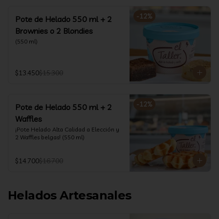
-
12
%
Pote de Helado 550 ml + 2
Brownies o 2 Blondies
(550 ml)
$13.450
$15.300
-
12
%
Pote de Helado 550 ml + 2
Waffles
¡Pote Helado Alta Calidad a Elección y 
2 Waffles belgas! (550 ml)
$14.700
$16.700
Helados Artesanales