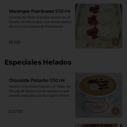
Merengue Frambuesa 550 ml
La torta de Chile! Nuestra versión es un 
helado de Merengue, con merenguitos 
duros y con pepitas de frambuesa!  
(550 ml)
$8.300
Especiales Helados
Chocolate Pistacho 550 ml
Helado Chocolate Pistacho El Taller: En 
Pascua de Resurrección lanzamos una 
versión exquisita y le fue super! Ahora 
vuelve con mas energía que nunca, con 
nuestro helado de Chocolate de alta 
calidad, al centro una bomba de 
$10.700
chocolate blanco relleno de crema de 
pistacho, y arriba nuestro crocante 
crunchy de pistacho. Por favor, hágase 