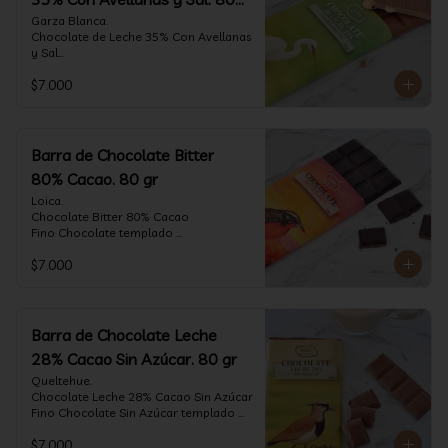
gr
Garza Blanca.

Chocolate de Leche 35% Con Avellanas 
y Sal

Fino Chocolate templado 
$7.000
artesanalmente con Avellanas 
Europeas criadas en Chile, sal de mar y 
un perfil suave de leche, notas de 
caramelo, especias y cacao tostado 
con la textura y complemento de sabor 
Barra de Chocolate Bitter
de las avellanas y sal.

80% Cacao. 80 gr
Formato: tableta 80 gramos.
Loica.

Chocolate Bitter 80% Cacao

Fino Chocolate templado 
artesanalmente con un perfil vibrante 
$7.000
de frutas rojas, zeste de pomelo y 
cacao tostado.

Formato: tableta 80 gramos.
Barra de Chocolate Leche
28% Cacao Sin Azúcar. 80 gr
Queltehue.

Chocolate Leche 28% Cacao Sin Azúcar

Fino Chocolate Sin Azúcar templado 
artesanalmente con un perfil 
$7.000
aterciopelado de frutas rojas y cacao 