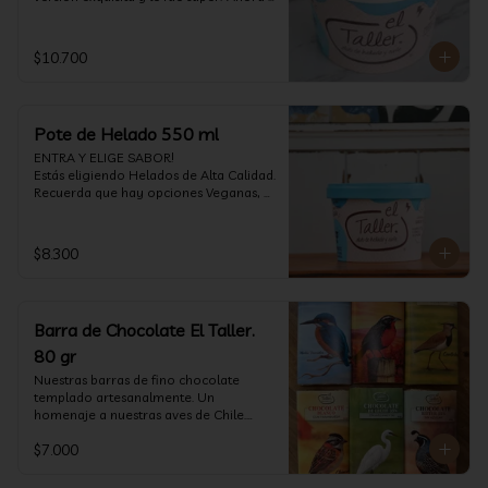
vuelve con mas energía que nunca, con 
nuestro helado de Chocolate de alta 
calidad, al centro una bomba de 
$10.700
chocolate blanco relleno de crema de 
pistacho, y arriba nuestro crocante 
crunchy de pistacho. Por favor, hágase 
un favor y pruébelo! (550 ml)
Pote de Helado 550 ml
ENTRA Y ELIGE SABOR!

Estás eligiendo Helados de Alta Calidad. 
Recuerda que hay opciones Veganas, 
Sin Gluten, Sin Lactosa y versiones para 
Sin azúcar (550 ml)
$8.300
Barra de Chocolate El Taller.
80 gr
Nuestras barras de fino chocolate 
templado artesanalmente. Un 
homenaje a nuestras aves de Chile.

Formato: 80 gr
$7.000