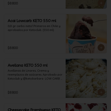
$8.800
Acai Lowcarb KETO 550 ml
0,9 gr carbo neto! Primeros en Chile y 
aprobados por Ketoclub. (550 ml)
$8.800
Avellana KETO 550 ml
Avellanas de Linares, Crema y 
reemplazos de azúcares. Aprobado por 
Ketoclub y @ketobarbara  LOW CARB 
KETO (550 ml)
$8.800
Cheesecake Frambuesa KETO