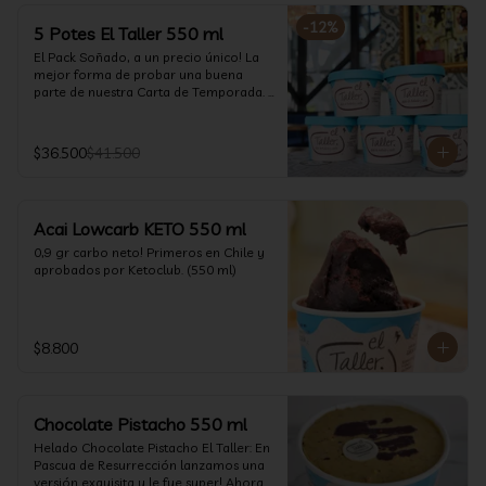
-
12
%
5 Potes El Taller 550 ml
El Pack Soñado, a un precio único! La 
mejor forma de probar una buena 
parte de nuestra Carta de Temporada. 
(550 ml)
$36.500
$41.500
Acai Lowcarb KETO 550 ml
0,9 gr carbo neto! Primeros en Chile y 
aprobados por Ketoclub. (550 ml)
$8.800
Chocolate Pistacho 550 ml
Helado Chocolate Pistacho El Taller: En 
Pascua de Resurrección lanzamos una 
versión exquisita y le fue super! Ahora 