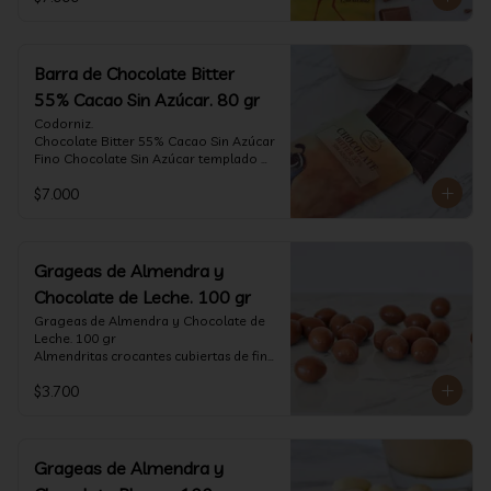
tostado.

Formato: tableta 80 gramos.
Barra de Chocolate Bitter
55% Cacao Sin Azúcar. 80 gr
Codorniz.

Chocolate Bitter 55% Cacao Sin Azúcar

Fino Chocolate Sin Azúcar templado 
artesanalmente con un perfil 
$7.000
aterciopelado de frutas rojas y cacao 
tostado.

Formato: tableta 80 gramos.
Grageas de Almendra y
Chocolate de Leche. 100 gr
Grageas de Almendra y Chocolate de 
Leche. 100 gr

Almendritas crocantes cubiertas de fino 
chocolate de leche.

$3.700
Formato: Bolsa 100 gramos
Grageas de Almendra y