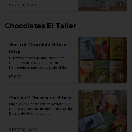
@ketoclub_cl . Chequea en la pestaña 
$25.000
$26.400
Info Nutricional 

Potes (550 ml aprox)
Chocolates El Taller
Barra de Chocolate El Taller.
80 gr
Nuestras barras de fino chocolate 
templado artesanalmente. Un 
homenaje a nuestras aves de Chile.

Formato: 80 gr
$7.000
-
14
%
Pack de 2 Chocolates El Taller
Elige las dos barras de chocolate que 
más te gusten, en un pack espectacular.

Barras de 80 gr cada una.
$12.000
$14.000