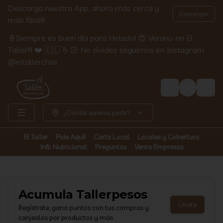
Descarga nuestra App, ahora más cerca y
Descargar
más fácil!!!
🍦Siempre es buen día para Helado! 😍 Verano en El
Taller!!! ❤️ 🇨🇱 🫰🏻 No olvides seguirnos en Instagram
@eltallerchile
Login
¿Dónde quieres pedir?
El Taller
Pide Aquí!
Carta Local
Locales y Cobertura
Info Nutricional
Preguntas
Venta Empresas
Acumula
Tallerpesos
Únete
Regístrate, gana puntos con tus compras y
canjealos por productos y más