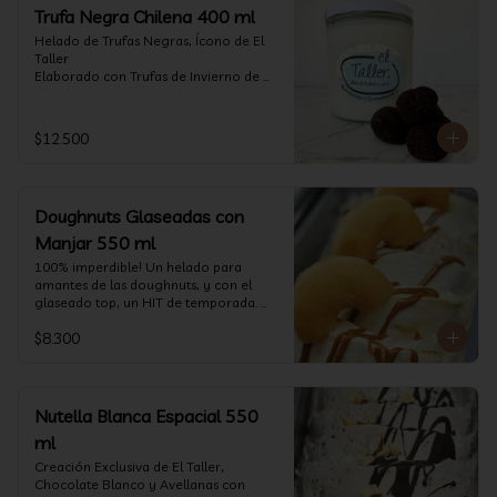
Trufa Negra Chilena 400 ml
Helado de Trufas Negras, Ícono de El 
Taller

Elaborado con Trufas de Invierno de 
Futrono, recogidas por perritos de los 
reconocidos Truferos Grau , un helado 
cremoso y con un delicado proceso 
$12.500
para obtener una experiencia 
impresionante!! Formato 400 ml

La temporada de trufas es muy corta y 
Doughnuts Glaseadas con
esta Edición es muy Limitada, 
aproveche ya de vivir esta fantástica 
Manjar 550 ml
experiencia!!

100% imperdible! Un helado para 
amantes de las doughnuts, y con el 
Ya disponible en www.eltallerchile.cl
glaseado top, un HIT de temporada. 
(550 ml)
$8.300
Nutella Blanca Espacial 550
ml
Creación Exclusiva de El Taller, 
Chocolate Blanco y Avellanas con 