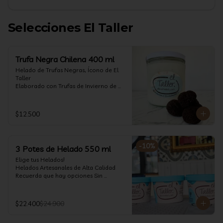
Selecciones El Taller
Trufa Negra Chilena 400 ml
Helado de Trufas Negras, Ícono de El 
Taller

Elaborado con Trufas de Invierno de 
Futrono, recogidas por perritos de los 
reconocidos Truferos Grau , un helado 
cremoso y con un delicado proceso 
$12.500
para obtener una experiencia 
impresionante!! Formato 400 ml

La temporada de trufas es muy corta y 
-
10
%
3 Potes de Helado 550 ml
esta Edición es muy Limitada, 
aproveche ya de vivir esta fantástica 
Elige tus Helados!

experiencia!!

Helados Artesanales de Alta Calidad  

Recuerda que hay opciones Sin 
Ya disponible en www.eltallerchile.cl
Lactosa, aptos para veganos, Sin 
Gluten, Low Carb y especiales para 
Diabéticos!

$22.400
$24.900
Algunos helados especiales tienen un 
costo adicional (550 ml)