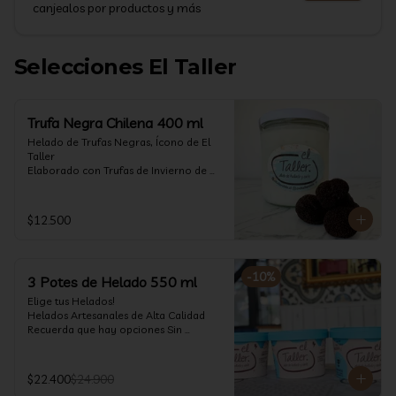
canjealos por productos y más
Selecciones El Taller
Trufa Negra Chilena 400 ml
Helado de Trufas Negras, Ícono de El 
Taller

Elaborado con Trufas de Invierno de 
Futrono, recogidas por perritos de los 
reconocidos Truferos Grau , un helado 
cremoso y con un delicado proceso 
$12.500
para obtener una experiencia 
impresionante!! Formato 400 ml

La temporada de trufas es muy corta y 
-
10
%
3 Potes de Helado 550 ml
esta Edición es muy Limitada, 
aproveche ya de vivir esta fantástica 
Elige tus Helados!

experiencia!!

Helados Artesanales de Alta Calidad  

Recuerda que hay opciones Sin 
Ya disponible en www.eltallerchile.cl
Lactosa, aptos para veganos, Sin 
Gluten, Low Carb y especiales para 
Diabéticos!

$22.400
$24.900
Algunos helados especiales tienen un 