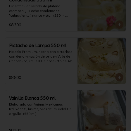
Espectacular helado de plátano 
cremoso y... Leche condensada 
"caluguienta", nunca visto!  (550 ml 
aprox)
$8.300
Pistacho de Lampa 550 ml
Helado Premium, hecho con pistachos 
con denominación de origen Valle de 
Chacabuco, Chile!!! Un producto de Alta 
Calidad, nacido y críado en nuestro 
país, un orgullo!!!(550 ml)
$8.800
Vainilla Blanca 550 ml
Elaborado con Vainas Mexicanas 
Ixtlilxóchitl, las mejores del mundo! Un 
orgullo! (550 ml)
$8.300