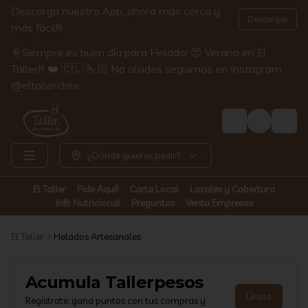
Descarga nuestra App, ahora más cerca y
Descargar
más fácil!!!
🍦Siempre es buen día para Helado! 😍 Verano en El
Taller!!! ❤️ 🇨🇱 🫰🏻 No olvides seguirnos en Instagram
@eltallerchile
Login
¿Dónde quieres pedir?
El Taller
Pide Aquí!
Carta Local
Locales y Cobertura
Info Nutricional
Preguntas
Venta Empresas
El Taller
Helados Artesanales
Acumula
Tallerpesos
Únete
Regístrate, gana puntos con tus compras y