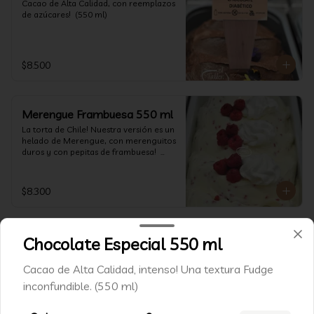
Cacao de Alta Calidad, con reemplazos 
de azúcares!  (550 ml)
$8.500
Merengue Frambuesa 550 ml
La torta de Chile! Nuestra versión es un 
helado de Merengue, con merenguitos 
duros y con pepitas de frambuesa!  
(550 ml)
$8.300
Chocolate Especial 550 ml
Conócenos
Cacao de Alta Calidad, intenso! Una textura Fudge
inconfundible. (550 ml)
WhatsApp: +562 2235 2414