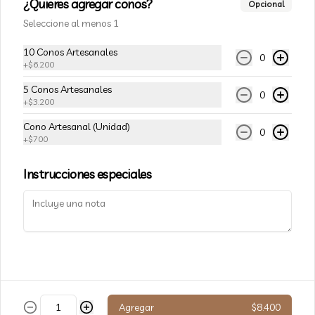
¿Quieres agregar conos?
Opcional
ESTAMOS EN:
Seleccione al menos 1
🍦 Av. Providencia 1467, Providencia. Chile 🇨🇱
Términos y condiciones
10 Conos Artesanales
0
+
$6.200
Política de privacidad
5 Conos Artesanales
Redes sociales
0
+
$3.200
Cono Artesanal (Unidad)
Instagram
0
+
$700
Facebook
Instrucciones especiales
Mi cuenta
Pedir
Iniciar sesión
Powered by
Agregar
$8.400