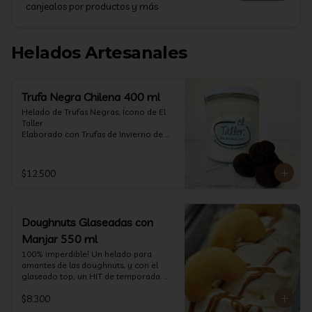
canjealos por productos y más
Helados Artesanales
Trufa Negra Chilena 400 ml
Helado de Trufas Negras, Ícono de El 
Taller

Elaborado con Trufas de Invierno de 
Futrono, recogidas por perritos de los 
reconocidos Truferos Grau , un helado 
cremoso y con un delicado proceso 
$12.500
para obtener una experiencia 
impresionante!! Formato 400 ml

La temporada de trufas es muy corta y 
Doughnuts Glaseadas con
esta Edición es muy Limitada, 
aproveche ya de vivir esta fantástica 
Manjar 550 ml
experiencia!!

100% imperdible! Un helado para 
amantes de las doughnuts, y con el 
Ya disponible en www.eltallerchile.cl
glaseado top, un HIT de temporada. 
(550 ml)
$8.300