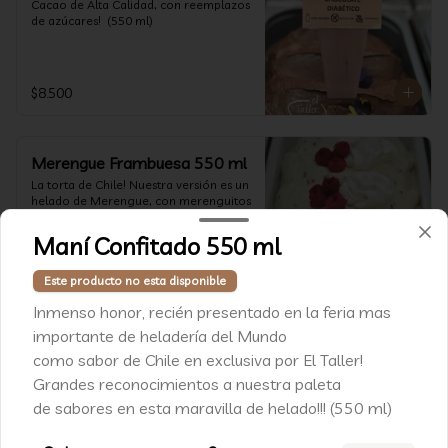
Cacao de Alta Calidad, con reemplazos 
de azúcares!  (550 ml)
$8.500
Merengue Frambuesa 550 ml
La torta de Chile! Nuestra versión es un 
helado de Merengue, con merenguitos 
duros y con pepitas de frambuesa!  
(550 ml)
Maní Confitado 550 ml
$8.300
Este producto no esta disponible
Inmenso honor, recién presentado en la feria mas
importante de heladería del Mundo
como sabor de Chile en exclusiva por El Taller!
Conócenos
Grandes reconocimientos a nuestra paleta
de sabores en esta maravilla de helado!!! (550 ml)
WhatsApp: +562 2235 2414