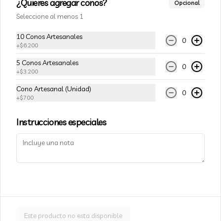
¿Quieres agregar conos?
Opcional
ESTAMOS EN:
Seleccione al menos 1
🍦 Av. Providencia 1467, Providencia. Chile 🇨🇱
Términos y condiciones
10 Conos Artesanales
0
+
$6.200
Política de privacidad
5 Conos Artesanales
Redes sociales
0
+
$3.200
Cono Artesanal (Unidad)
Instagram
0
+
$700
Facebook
Instrucciones especiales
Mi cuenta
Pedir
Iniciar sesión
Powered by
Este producto no esta disponible