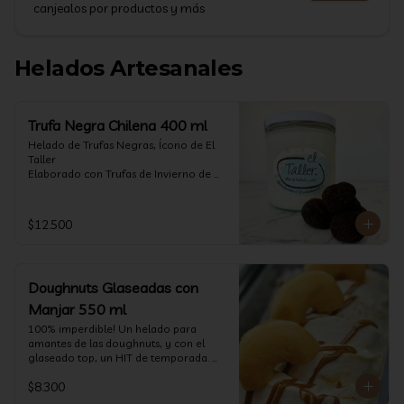
canjealos por productos y más
Helados Artesanales
Trufa Negra Chilena 400 ml
Helado de Trufas Negras, Ícono de El 
Taller

Elaborado con Trufas de Invierno de 
Futrono, recogidas por perritos de los 
reconocidos Truferos Grau , un helado 
cremoso y con un delicado proceso 
$12.500
para obtener una experiencia 
impresionante!! Formato 400 ml

La temporada de trufas es muy corta y 
Doughnuts Glaseadas con
esta Edición es muy Limitada, 
aproveche ya de vivir esta fantástica 
Manjar 550 ml
experiencia!!

100% imperdible! Un helado para 
amantes de las doughnuts, y con el 
Ya disponible en www.eltallerchile.cl
glaseado top, un HIT de temporada. 
(550 ml)
$8.300