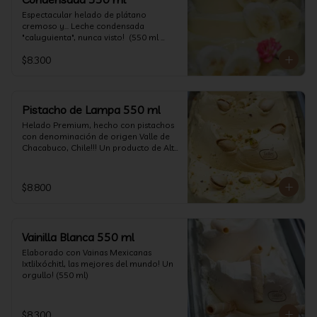
Espectacular helado de plátano 
cremoso y... Leche condensada 
"caluguienta", nunca visto!  (550 ml 
aprox)
$8.300
Pistacho de Lampa 550 ml
Helado Premium, hecho con pistachos 
con denominación de origen Valle de 
Chacabuco, Chile!!! Un producto de Alta 
Calidad, nacido y críado en nuestro 
país, un orgullo!!!(550 ml)
$8.800
Vainilla Blanca 550 ml
Elaborado con Vainas Mexicanas 
Ixtlilxóchitl, las mejores del mundo! Un 
orgullo! (550 ml)
$8.300