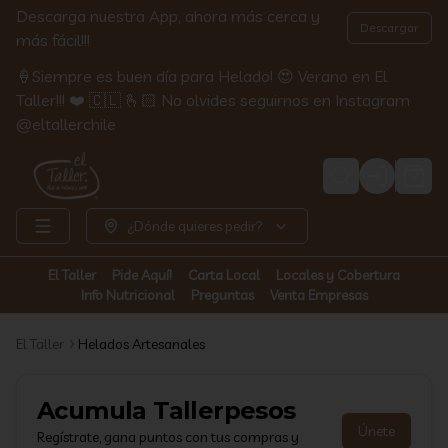
Descarga nuestra App, ahora más cerca y
Descargar
más fácil!!!
🍦Siempre es buen día para Helado! 😍 Verano en El
Taller!!! ❤️ 🇨🇱 🫰🏻 No olvides seguirnos en Instagram
@eltallerchile
Login
¿Dónde quieres pedir?
El Taller
Pide Aquí!
Carta Local
Locales y Cobertura
Info Nutricional
Preguntas
Venta Empresas
El Taller
Helados Artesanales
Acumula
Tallerpesos
Únete
Regístrate, gana puntos con tus compras y