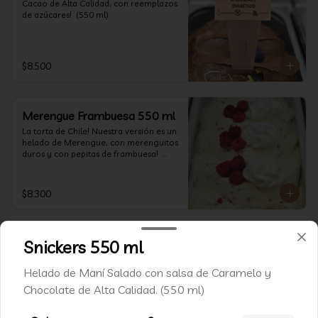
Cacao de Alta Calidad, con reemplazos 
de azúcares!  (550 ml)
$8.500
Merengue Frambuesa 550 ml
La torta de Chile! Nuestra versión es un 
helado de Merengue, con merenguitos 
duros y con pepitas de frambuesa!  
(550 ml)
$8.300
Snickers 550 ml
Conócenos
Helado de Maní Salado con salsa de Caramelo y
Chocolate de Alta Calidad. (550 ml)
WhatsApp: +562 2235 2414