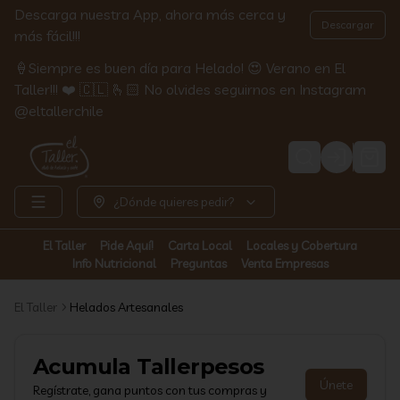
Descarga nuestra App, ahora más cerca y
Descargar
más fácil!!!
🍦Siempre es buen día para Helado! 😍 Verano en El
Taller!!! ❤️ 🇨🇱 🫰🏻 No olvides seguirnos en Instagram
@eltallerchile
Login
¿Dónde quieres pedir?
El Taller
Pide Aquí!
Carta Local
Locales y Cobertura
Info Nutricional
Preguntas
Venta Empresas
El Taller
Helados Artesanales
Acumula
Tallerpesos
Únete
Regístrate, gana puntos con tus compras y