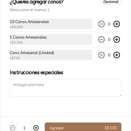
¿Quieres agregar conos?
Opcional
ESTAMOS EN:
Seleccione al menos 1
🍦 Av. Providencia 1467, Providencia. Chile 🇨🇱
Términos y condiciones
10 Conos Artesanales
0
+
$6.200
Política de privacidad
5 Conos Artesanales
Redes sociales
0
+
$3.200
Cono Artesanal (Unidad)
Instagram
0
+
$700
Facebook
Instrucciones especiales
Mi cuenta
Pedir
Iniciar sesión
Powered by
Agregar
$8.300