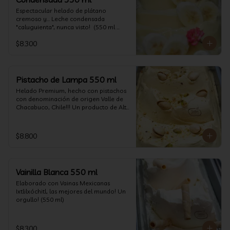
Espectacular helado de plátano 
cremoso y... Leche condensada 
"caluguienta", nunca visto!  (550 ml 
aprox)
$8.300
Pistacho de Lampa 550 ml
Helado Premium, hecho con pistachos 
con denominación de origen Valle de 
Chacabuco, Chile!!! Un producto de Alta 
Calidad, nacido y críado en nuestro 
país, un orgullo!!!(550 ml)
$8.800
Vainilla Blanca 550 ml
Elaborado con Vainas Mexicanas 
Ixtlilxóchitl, las mejores del mundo! Un 
orgullo! (550 ml)
$8.300