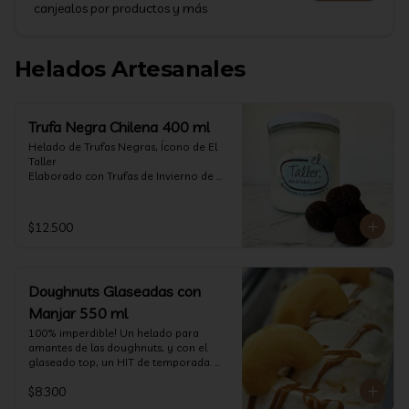
canjealos por productos y más
Helados Artesanales
Trufa Negra Chilena 400 ml
Helado de Trufas Negras, Ícono de El 
Taller

Elaborado con Trufas de Invierno de 
Futrono, recogidas por perritos de los 
reconocidos Truferos Grau , un helado 
cremoso y con un delicado proceso 
$12.500
para obtener una experiencia 
impresionante!! Formato 400 ml

La temporada de trufas es muy corta y 
Doughnuts Glaseadas con
esta Edición es muy Limitada, 
aproveche ya de vivir esta fantástica 
Manjar 550 ml
experiencia!!

100% imperdible! Un helado para 
amantes de las doughnuts, y con el 
Ya disponible en www.eltallerchile.cl
glaseado top, un HIT de temporada. 
(550 ml)
$8.300