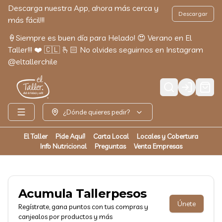
Descarga nuestra App, ahora más cerca y
Descargar
más fácil!!!
🍦Siempre es buen día para Helado! 😍 Verano en El
Taller!!! ❤️ 🇨🇱 🫰🏻 No olvides seguirnos en Instagram
@eltallerchile
Login
¿Dónde quieres pedir?
El Taller
Pide Aquí!
Carta Local
Locales y Cobertura
Info Nutricional
Preguntas
Venta Empresas
Acumula
Tallerpesos
Únete
Regístrate, gana puntos con tus compras y
canjealos por productos y más