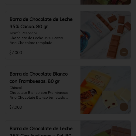
Barra de Chocolate de Leche
35% Cacao. 80 gr
Martín Pescador.

Chocolate de Leche 35% Cacao

Fino Chocolate templado 
artesanalmente con un perfil suave de 
$7.000
leche, notas de caramelo, especias y 
cacao tostado.

Formato: tableta 80 gramos.
Barra de Chocolate Blanco
con Frambuesas. 80 gr
Chincol.

Chocolate Blanco con Frambuesas

Fino Chocolate Blanco templado 
artesanalmente con incrustaciones de 
$7.000
frambuesas deshidratadas, con un perfil 
láctico elegante y notas especiadas 
contrastadas con la acidez de la 
frambuesa.

Formato: tableta 80 gramos.
Barra de Chocolate de Leche
35% Con Avellanas y Sal. 80