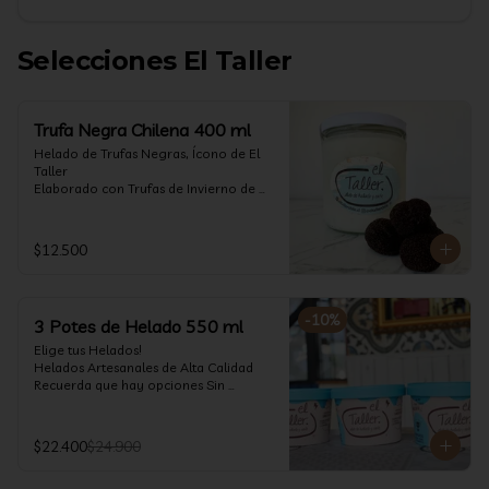
Selecciones El Taller
Trufa Negra Chilena 400 ml
Helado de Trufas Negras, Ícono de El 
Taller

Elaborado con Trufas de Invierno de 
Futrono, recogidas por perritos de los 
reconocidos Truferos Grau , un helado 
cremoso y con un delicado proceso 
$12.500
para obtener una experiencia 
impresionante!! Formato 400 ml

La temporada de trufas es muy corta y 
-
10
%
3 Potes de Helado 550 ml
esta Edición es muy Limitada, 
aproveche ya de vivir esta fantástica 
Elige tus Helados!

experiencia!!

Helados Artesanales de Alta Calidad  

Recuerda que hay opciones Sin 
Ya disponible en www.eltallerchile.cl
Lactosa, aptos para veganos, Sin 
Gluten, Low Carb y especiales para 
Diabéticos!

$22.400
$24.900
Algunos helados especiales tienen un 
costo adicional (550 ml)