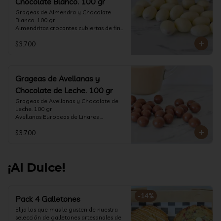
Chocolate Blanco. 100 gr
Grageas de Almendra y Chocolate 
Blanco. 100 gr

Almendritas crocantes cubiertas de fino 
chocolate blanco.

$3.700
Formato: Bolsa 100 gramos
Grageas de Avellanas y
Chocolate de Leche. 100 gr
Grageas de Avellanas y Chocolate de 
Leche. 100 gr

Avellanas Europeas de Linares 
crocantes cubiertas de fino chocolate 
$3.700
de leche.

Formato: Bolsa 100 gramos
¡Al Dulce!
-
14
%
Pack 4 Galletones
Elija los que mas le gusten de nuestra 
selección de galletones artesanales de 