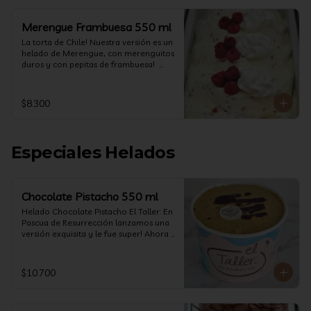
Merengue Frambuesa 550 ml
La torta de Chile! Nuestra versión es un 
helado de Merengue, con merenguitos 
duros y con pepitas de frambuesa!  
(550 ml)
$8.300
Especiales Helados
Chocolate Pistacho 550 ml
Helado Chocolate Pistacho El Taller: En 
Pascua de Resurrección lanzamos una 
versión exquisita y le fue super! Ahora 
vuelve con mas energía que nunca, con 
nuestro helado de Chocolate de alta 
calidad, al centro una bomba de 
$10.700
chocolate blanco relleno de crema de 
pistacho, y arriba nuestro crocante 
crunchy de pistacho. Por favor, hágase 