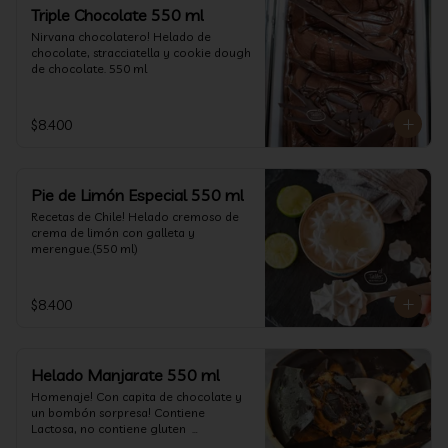
un favor y pruébelo! (550 ml)
Triple Chocolate 550 ml
Nirvana chocolatero! Helado de 
chocolate, stracciatella y cookie dough 
de chocolate. 550 ml
$8.400
Pie de Limón Especial 550 ml
Recetas de Chile! Helado cremoso de 
crema de limón con galleta y 
merengue.(550 ml)
$8.400
Helado Manjarate 550 ml
Homenaje! Con capita de chocolate y 
un bombón sorpresa! Contiene 
Lactosa, no contiene gluten  

Formato 550 ml