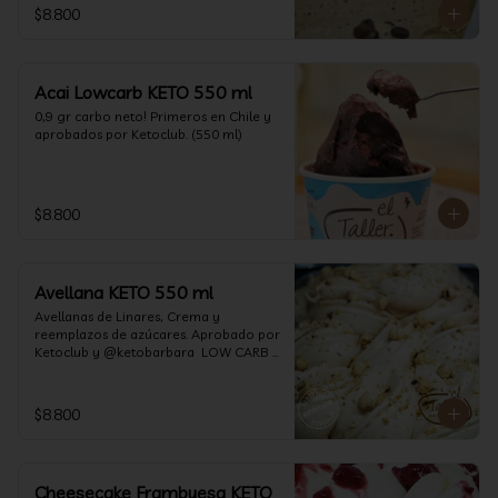
$8.800
Acai Lowcarb KETO 550 ml
0,9 gr carbo neto! Primeros en Chile y 
aprobados por Ketoclub. (550 ml)
$8.800
Avellana KETO 550 ml
Avellanas de Linares, Crema y 
reemplazos de azúcares. Aprobado por 
Ketoclub y @ketobarbara  LOW CARB 
KETO (550 ml)
$8.800
Cheesecake Frambuesa KETO