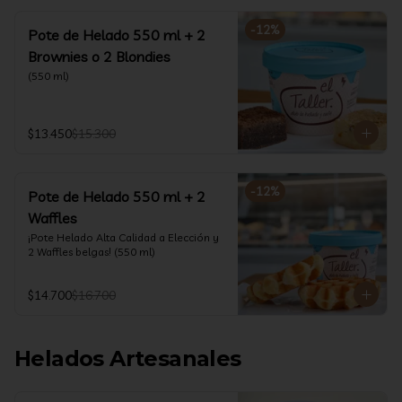
-
12
%
Pote de Helado 550 ml + 2
Brownies o 2 Blondies
(550 ml)
$13.450
$15.300
-
12
%
Pote de Helado 550 ml + 2
Waffles
¡Pote Helado Alta Calidad a Elección y 
2 Waffles belgas! (550 ml)
$14.700
$16.700
Helados Artesanales