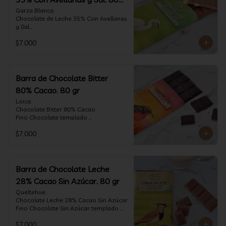
gr
Garza Blanca.

Chocolate de Leche 35% Con Avellanas 
y Sal

Fino Chocolate templado 
$7.000
artesanalmente con Avellanas 
Europeas criadas en Chile, sal de mar y 
un perfil suave de leche, notas de 
caramelo, especias y cacao tostado 
con la textura y complemento de sabor 
Barra de Chocolate Bitter
de las avellanas y sal.

80% Cacao. 80 gr
Formato: tableta 80 gramos.
Loica.

Chocolate Bitter 80% Cacao

Fino Chocolate templado 
artesanalmente con un perfil vibrante 
$7.000
de frutas rojas, zeste de pomelo y 
cacao tostado.

Formato: tableta 80 gramos.
Barra de Chocolate Leche
28% Cacao Sin Azúcar. 80 gr
Queltehue.

Chocolate Leche 28% Cacao Sin Azúcar

Fino Chocolate Sin Azúcar templado 
artesanalmente con un perfil 
$7.000
aterciopelado de frutas rojas y cacao 