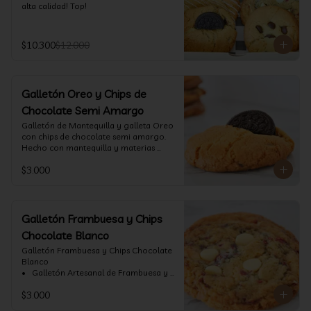
alta calidad! Top!
$10.300
$12.000
Galletón Oreo y Chips de
Chocolate Semi Amargo
⁠Galletón de Mantequilla y galleta Oreo 
con chips de chocolate semi amargo. 
Hecho con mantequilla y materias 
primas de alta calidad.
$3.000
Galletón Frambuesa y Chips
Chocolate Blanco
Galletón Frambuesa y Chips Chocolate 
Blanco

•⁠  ⁠ Galletón Artesanal de Frambuesa y 
chispas de chocolate blanco. Hecho 
$3.000
con mantequilla y materias primas de 
alta calidad. (60 gr aprox)