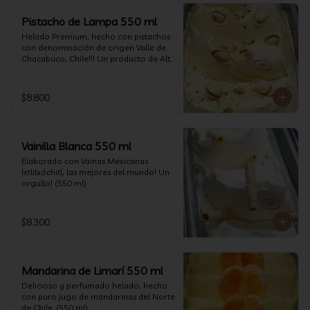
Pistacho de Lampa 550 ml
Helado Premium, hecho con pistachos 
con denominación de origen Valle de 
Chacabuco, Chile!!! Un producto de Alta 
Calidad, nacido y críado en nuestro 
país, un orgullo!!!(550 ml)
$8.800
Vainilla Blanca 550 ml
Elaborado con Vainas Mexicanas 
Ixtlilxóchitl, las mejores del mundo! Un 
orgullo! (550 ml)
$8.300
Mandarina de Limarí 550 ml
Delicioso y perfumado helado, hecho 
con puro jugo de mandarinas del Norte 
de Chile. (550 ml)