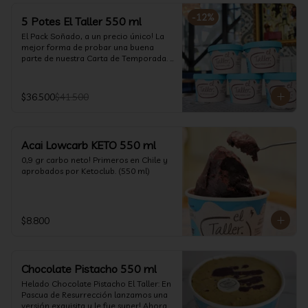
-
12
%
5 Potes El Taller 550 ml
El Pack Soñado, a un precio único! La 
mejor forma de probar una buena 
parte de nuestra Carta de Temporada. 
(550 ml)
$36.500
$41.500
Acai Lowcarb KETO 550 ml
0,9 gr carbo neto! Primeros en Chile y 
aprobados por Ketoclub. (550 ml)
$8.800
Chocolate Pistacho 550 ml
Helado Chocolate Pistacho El Taller: En 
Pascua de Resurrección lanzamos una 
versión exquisita y le fue super! Ahora 