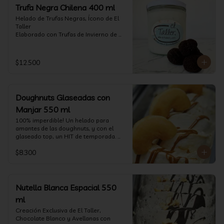
Trufa Negra Chilena 400 ml
Helado de Trufas Negras, Ícono de El 
Taller

Elaborado con Trufas de Invierno de 
Futrono, recogidas por perritos de los 
reconocidos Truferos Grau , un helado 
cremoso y con un delicado proceso 
$12.500
para obtener una experiencia 
impresionante!! Formato 400 ml

La temporada de trufas es muy corta y 
Doughnuts Glaseadas con
esta Edición es muy Limitada, 
aproveche ya de vivir esta fantástica 
Manjar 550 ml
experiencia!!

100% imperdible! Un helado para 
amantes de las doughnuts, y con el 
Ya disponible en www.eltallerchile.cl
glaseado top, un HIT de temporada. 
(550 ml)
$8.300
Nutella Blanca Espacial 550
ml
Creación Exclusiva de El Taller, 
Chocolate Blanco y Avellanas con 