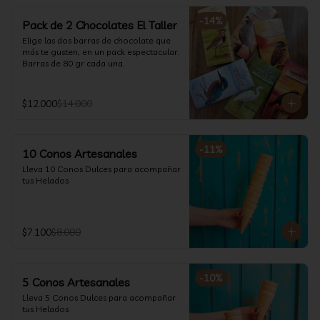
-
14
%
Pack de 2 Chocolates El Taller
Elige las dos barras de chocolate que 
más te gusten, en un pack espectacular.

Barras de 80 gr cada una.
$12.000
$14.000
-
11
%
10 Conos Artesanales
Lleva 10 Conos Dulces para acompañar 
tus Helados
$7.100
$8.000
-
10
%
5 Conos Artesanales
Lleva 5 Conos Dulces para acompañar 
tus Helados