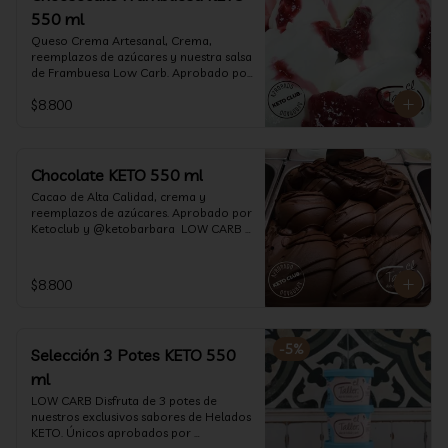
550 ml
Queso Crema Artesanal, Crema, 
reemplazos de azúcares y nuestra salsa 
de Frambuesa Low Carb. Aprobado por 
Ketoclub y @ketobarbara  LOW CARB 
$8.800
KETO. (550 ml)
Chocolate KETO 550 ml
Cacao de Alta Calidad, crema y 
reemplazos de azúcares. Aprobado por 
Ketoclub y @ketobarbara  LOW CARB 
KETO (550 ml)
$8.800
-
5
%
Selección 3 Potes KETO 550
ml
LOW CARB Disfruta de 3 potes de 
nuestros exclusivos sabores de Helados 
KETO. Únicos aprobados por 