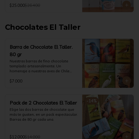
@ketoclub_cl . Chequea en la pestaña 
$25.000
$26.400
Info Nutricional 

Potes (550 ml aprox)
Chocolates El Taller
Barra de Chocolate El Taller.
80 gr
Nuestras barras de fino chocolate 
templado artesanalmente. Un 
homenaje a nuestras aves de Chile.

Formato: 80 gr
$7.000
-
14
%
Pack de 2 Chocolates El Taller
Elige las dos barras de chocolate que 
más te gusten, en un pack espectacular.

Barras de 80 gr cada una.
$12.000
$14.000