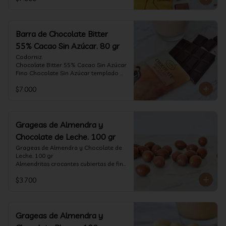
tostado.

Formato: tableta 80 gramos.
Barra de Chocolate Bitter
55% Cacao Sin Azúcar. 80 gr
Codorniz.

Chocolate Bitter 55% Cacao Sin Azúcar

Fino Chocolate Sin Azúcar templado 
artesanalmente con un perfil 
$7.000
aterciopelado de frutas rojas y cacao 
tostado.

Formato: tableta 80 gramos.
Grageas de Almendra y
Chocolate de Leche. 100 gr
Grageas de Almendra y Chocolate de 
Leche. 100 gr

Almendritas crocantes cubiertas de fino 
chocolate de leche.

$3.700
Formato: Bolsa 100 gramos
Grageas de Almendra y