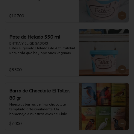
vuelve con mas energía que nunca, con 
nuestro helado de Chocolate de alta 
calidad, al centro una bomba de 
$10.700
chocolate blanco relleno de crema de 
pistacho, y arriba nuestro crocante 
crunchy de pistacho. Por favor, hágase 
un favor y pruébelo! (550 ml)
Pote de Helado 550 ml
ENTRA Y ELIGE SABOR!

Estás eligiendo Helados de Alta Calidad. 
Recuerda que hay opciones Veganas, 
Sin Gluten, Sin Lactosa y versiones para 
Sin azúcar (550 ml)
$8.300
Barra de Chocolate El Taller.
80 gr
Nuestras barras de fino chocolate 
templado artesanalmente. Un 
homenaje a nuestras aves de Chile.

Formato: 80 gr
$7.000