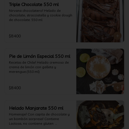
un favor y pruébelo! (550 ml)
Triple Chocolate 550 ml
Nirvana chocolatero! Helado de 
chocolate, stracciatella y cookie dough 
de chocolate. 550 ml
$8.400
Pie de Limón Especial 550 ml
Recetas de Chile! Helado cremoso de 
crema de limón con galleta y 
merengue.(550 ml)
$8.400
Helado Manjarate 550 ml
Homenaje! Con capita de chocolate y 
un bombón sorpresa! Contiene 
Lactosa, no contiene gluten  

Formato 550 ml