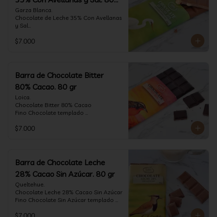
gr
Garza Blanca.

Chocolate de Leche 35% Con Avellanas 
y Sal

Fino Chocolate templado 
$7.000
artesanalmente con Avellanas 
Europeas criadas en Chile, sal de mar y 
un perfil suave de leche, notas de 
caramelo, especias y cacao tostado 
con la textura y complemento de sabor 
Barra de Chocolate Bitter
de las avellanas y sal.

80% Cacao. 80 gr
Formato: tableta 80 gramos.
Loica.

Chocolate Bitter 80% Cacao

Fino Chocolate templado 
artesanalmente con un perfil vibrante 
$7.000
de frutas rojas, zeste de pomelo y 
cacao tostado.

Formato: tableta 80 gramos.
Barra de Chocolate Leche
28% Cacao Sin Azúcar. 80 gr
Queltehue.

Chocolate Leche 28% Cacao Sin Azúcar

Fino Chocolate Sin Azúcar templado 
artesanalmente con un perfil 
$7.000
aterciopelado de frutas rojas y cacao 