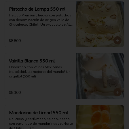
Pistacho de Lampa 550 ml
Helado Premium, hecho con pistachos 
con denominación de origen Valle de 
Chacabuco, Chile!!! Un producto de Alta 
Calidad, nacido y críado en nuestro 
país, un orgullo!!!(550 ml)
$8.800
Vainilla Blanca 550 ml
Elaborado con Vainas Mexicanas 
Ixtlilxóchitl, las mejores del mundo! Un 
orgullo! (550 ml)
$8.300
Mandarina de Limarí 550 ml
Delicioso y perfumado helado, hecho 
con puro jugo de mandarinas del Norte 
de Chile. (550 ml)