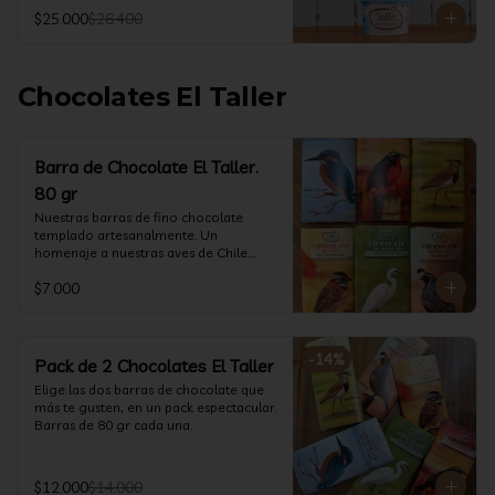
@ketoclub_cl . Chequea en la pestaña 
$25.000
$26.400
Info Nutricional 

Potes (550 ml aprox)
Chocolates El Taller
Barra de Chocolate El Taller.
80 gr
Nuestras barras de fino chocolate 
templado artesanalmente. Un 
homenaje a nuestras aves de Chile.

Formato: 80 gr
$7.000
-
14
%
Pack de 2 Chocolates El Taller
Elige las dos barras de chocolate que 
más te gusten, en un pack espectacular.

Barras de 80 gr cada una.
$12.000
$14.000