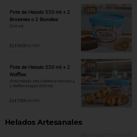
-
12
%
Pote de Helado 550 ml + 2
Brownies o 2 Blondies
(550 ml)
$13.450
$15.300
-
12
%
Pote de Helado 550 ml + 2
Waffles
¡Pote Helado Alta Calidad a Elección y 
2 Waffles belgas! (550 ml)
$14.700
$16.700
Helados Artesanales