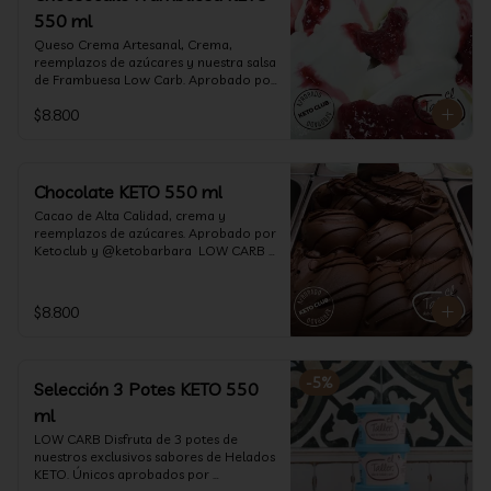
550 ml
Queso Crema Artesanal, Crema, 
reemplazos de azúcares y nuestra salsa 
de Frambuesa Low Carb. Aprobado por 
Ketoclub y @ketobarbara  LOW CARB 
$8.800
KETO. (550 ml)
Chocolate KETO 550 ml
Cacao de Alta Calidad, crema y 
reemplazos de azúcares. Aprobado por 
Ketoclub y @ketobarbara  LOW CARB 
KETO (550 ml)
$8.800
-
5
%
Selección 3 Potes KETO 550
ml
LOW CARB Disfruta de 3 potes de 
nuestros exclusivos sabores de Helados 
KETO. Únicos aprobados por 