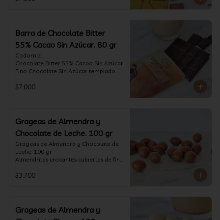
tostado.

Formato: tableta 80 gramos.
Barra de Chocolate Bitter
55% Cacao Sin Azúcar. 80 gr
Codorniz.

Chocolate Bitter 55% Cacao Sin Azúcar

Fino Chocolate Sin Azúcar templado 
artesanalmente con un perfil 
$7.000
aterciopelado de frutas rojas y cacao 
tostado.

Formato: tableta 80 gramos.
Grageas de Almendra y
Chocolate de Leche. 100 gr
Grageas de Almendra y Chocolate de 
Leche. 100 gr

Almendritas crocantes cubiertas de fino 
chocolate de leche.

$3.700
Formato: Bolsa 100 gramos
Grageas de Almendra y