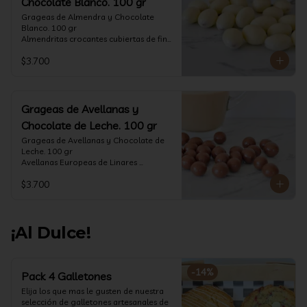
Chocolate Blanco. 100 gr
Grageas de Almendra y Chocolate 
Blanco. 100 gr

Almendritas crocantes cubiertas de fino 
chocolate blanco.

$3.700
Formato: Bolsa 100 gramos
Grageas de Avellanas y
Chocolate de Leche. 100 gr
Grageas de Avellanas y Chocolate de 
Leche. 100 gr

Avellanas Europeas de Linares 
crocantes cubiertas de fino chocolate 
$3.700
de leche.

Formato: Bolsa 100 gramos
¡Al Dulce!
-
14
%
Pack 4 Galletones
Elija los que mas le gusten de nuestra 
selección de galletones artesanales de 