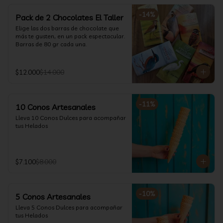
-
14
%
Pack de 2 Chocolates El Taller
Elige las dos barras de chocolate que 
más te gusten, en un pack espectacular.

Barras de 80 gr cada una.
$12.000
$14.000
-
11
%
10 Conos Artesanales
Lleva 10 Conos Dulces para acompañar 
tus Helados
$7.100
$8.000
-
10
%
5 Conos Artesanales
Lleva 5 Conos Dulces para acompañar 
tus Helados