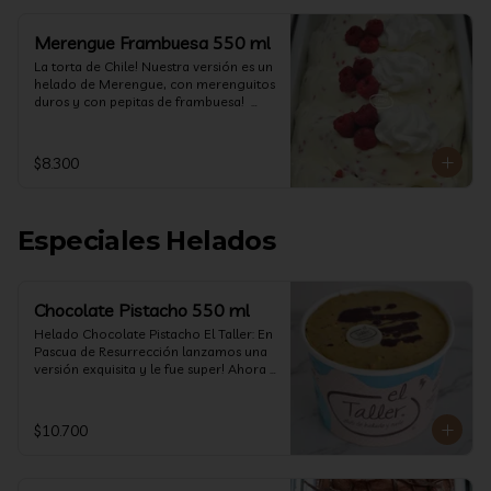
Merengue Frambuesa 550 ml
La torta de Chile! Nuestra versión es un 
helado de Merengue, con merenguitos 
duros y con pepitas de frambuesa!  
(550 ml)
$8.300
Especiales Helados
Chocolate Pistacho 550 ml
Helado Chocolate Pistacho El Taller: En 
Pascua de Resurrección lanzamos una 
versión exquisita y le fue super! Ahora 
vuelve con mas energía que nunca, con 
nuestro helado de Chocolate de alta 
calidad, al centro una bomba de 
$10.700
chocolate blanco relleno de crema de 
pistacho, y arriba nuestro crocante 
crunchy de pistacho. Por favor, hágase 