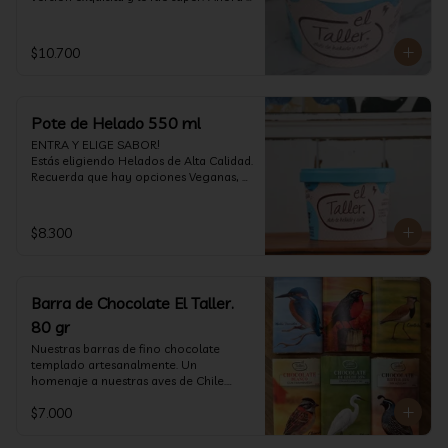
vuelve con mas energía que nunca, con 
nuestro helado de Chocolate de alta 
calidad, al centro una bomba de 
$10.700
chocolate blanco relleno de crema de 
pistacho, y arriba nuestro crocante 
crunchy de pistacho. Por favor, hágase 
un favor y pruébelo! (550 ml)
Pote de Helado 550 ml
ENTRA Y ELIGE SABOR!

Estás eligiendo Helados de Alta Calidad. 
Recuerda que hay opciones Veganas, 
Sin Gluten, Sin Lactosa y versiones para 
Sin azúcar (550 ml)
$8.300
Barra de Chocolate El Taller.
80 gr
Nuestras barras de fino chocolate 
templado artesanalmente. Un 
homenaje a nuestras aves de Chile.

Formato: 80 gr
$7.000