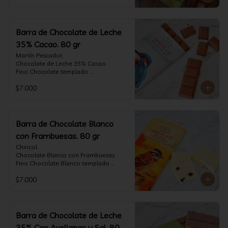
Barra de Chocolate de Leche
35% Cacao. 80 gr
Martín Pescador.

Chocolate de Leche 35% Cacao

Fino Chocolate templado 
artesanalmente con un perfil suave de 
$7.000
leche, notas de caramelo, especias y 
cacao tostado.

Formato: tableta 80 gramos.
Barra de Chocolate Blanco
con Frambuesas. 80 gr
Chincol.

Chocolate Blanco con Frambuesas

Fino Chocolate Blanco templado 
artesanalmente con incrustaciones de 
$7.000
frambuesas deshidratadas, con un perfil 
láctico elegante y notas especiadas 
contrastadas con la acidez de la 
frambuesa.

Formato: tableta 80 gramos.
Barra de Chocolate de Leche
35% Con Avellanas y Sal. 80