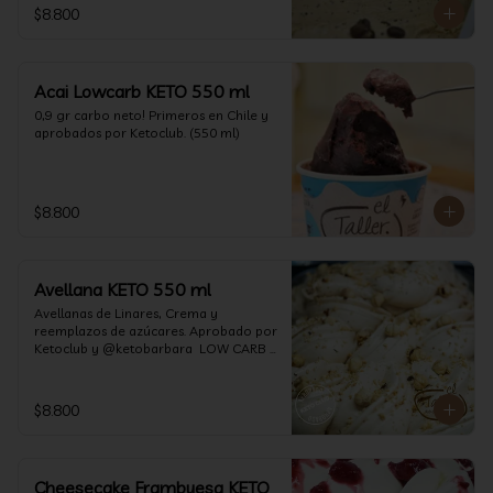
$8.800
Acai Lowcarb KETO 550 ml
0,9 gr carbo neto! Primeros en Chile y 
aprobados por Ketoclub. (550 ml)
$8.800
Avellana KETO 550 ml
Avellanas de Linares, Crema y 
reemplazos de azúcares. Aprobado por 
Ketoclub y @ketobarbara  LOW CARB 
KETO (550 ml)
$8.800
Cheesecake Frambuesa KETO