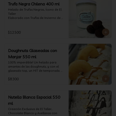
Trufa Negra Chilena 400 ml
Helado de Trufas Negras, Ícono de El 
Taller

Elaborado con Trufas de Invierno de 
Futrono, recogidas por perritos de los 
reconocidos Truferos Grau , un helado 
cremoso y con un delicado proceso 
$12.500
para obtener una experiencia 
impresionante!! Formato 400 ml

La temporada de trufas es muy corta y 
Doughnuts Glaseadas con
esta Edición es muy Limitada, 
aproveche ya de vivir esta fantástica 
Manjar 550 ml
experiencia!!

100% imperdible! Un helado para 
amantes de las doughnuts, y con el 
Ya disponible en www.eltallerchile.cl
glaseado top, un HIT de temporada. 
(550 ml)
$8.300
Nutella Blanca Espacial 550
ml
Creación Exclusiva de El Taller, 
Chocolate Blanco y Avellanas con 