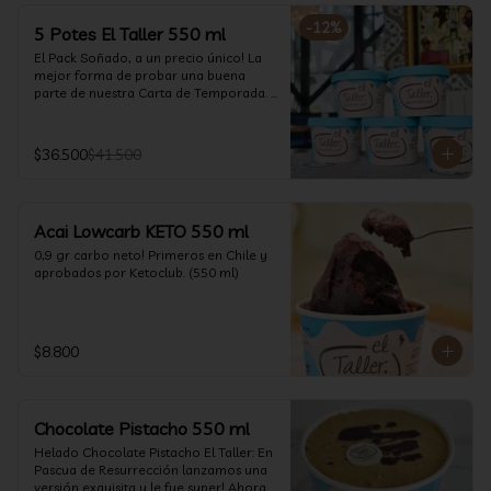
-
12
%
5 Potes El Taller 550 ml
El Pack Soñado, a un precio único! La 
mejor forma de probar una buena 
parte de nuestra Carta de Temporada. 
(550 ml)
$36.500
$41.500
Acai Lowcarb KETO 550 ml
0,9 gr carbo neto! Primeros en Chile y 
aprobados por Ketoclub. (550 ml)
$8.800
Chocolate Pistacho 550 ml
Helado Chocolate Pistacho El Taller: En 
Pascua de Resurrección lanzamos una 
versión exquisita y le fue super! Ahora 