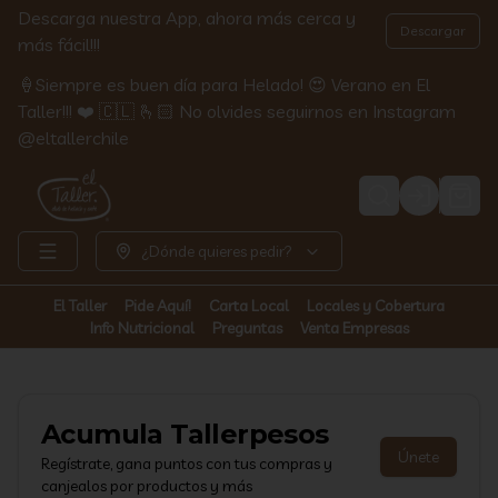
Descarga nuestra App, ahora más cerca y
Descargar
más fácil!!!
🍦Siempre es buen día para Helado! 😍 Verano en El
Taller!!! ❤️ 🇨🇱 🫰🏻 No olvides seguirnos en Instagram
@eltallerchile
Login
¿Dónde quieres pedir?
El Taller
Pide Aquí!
Carta Local
Locales y Cobertura
Info Nutricional
Preguntas
Venta Empresas
Acumula
Tallerpesos
Únete
Regístrate, gana puntos con tus compras y
canjealos por productos y más