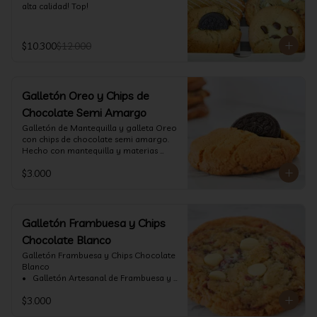
alta calidad! Top!
$10.300
$12.000
Galletón Oreo y Chips de
Chocolate Semi Amargo
⁠Galletón de Mantequilla y galleta Oreo 
con chips de chocolate semi amargo. 
Hecho con mantequilla y materias 
primas de alta calidad.
$3.000
Galletón Frambuesa y Chips
Chocolate Blanco
Galletón Frambuesa y Chips Chocolate 
Blanco

•⁠  ⁠ Galletón Artesanal de Frambuesa y 
chispas de chocolate blanco. Hecho 
$3.000
con mantequilla y materias primas de 
alta calidad. (60 gr aprox)