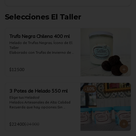
Selecciones El Taller
Trufa Negra Chilena 400 ml
Helado de Trufas Negras, Ícono de El 
Taller

Elaborado con Trufas de Invierno de 
Futrono, recogidas por perritos de los 
reconocidos Truferos Grau , un helado 
cremoso y con un delicado proceso 
$12.500
para obtener una experiencia 
impresionante!! Formato 400 ml

La temporada de trufas es muy corta y 
-
10
%
3 Potes de Helado 550 ml
esta Edición es muy Limitada, 
aproveche ya de vivir esta fantástica 
Elige tus Helados!

experiencia!!

Helados Artesanales de Alta Calidad  

Recuerda que hay opciones Sin 
Ya disponible en www.eltallerchile.cl
Lactosa, aptos para veganos, Sin 
Gluten, Low Carb y especiales para 
Diabéticos!

$22.400
$24.900
Algunos helados especiales tienen un 
costo adicional (550 ml)