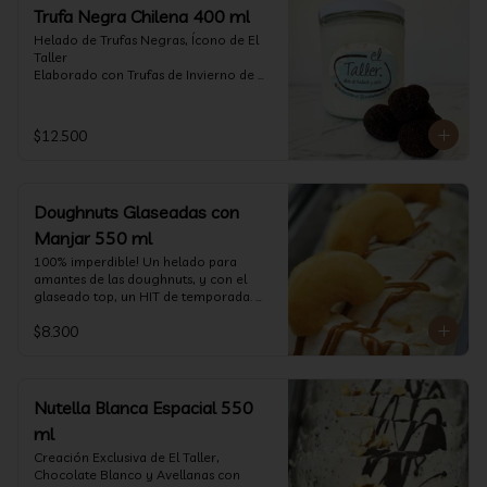
Trufa Negra Chilena 400 ml
Helado de Trufas Negras, Ícono de El 
Taller

Elaborado con Trufas de Invierno de 
Futrono, recogidas por perritos de los 
reconocidos Truferos Grau , un helado 
cremoso y con un delicado proceso 
$12.500
para obtener una experiencia 
impresionante!! Formato 400 ml

La temporada de trufas es muy corta y 
Doughnuts Glaseadas con
esta Edición es muy Limitada, 
aproveche ya de vivir esta fantástica 
Manjar 550 ml
experiencia!!

100% imperdible! Un helado para 
amantes de las doughnuts, y con el 
Ya disponible en www.eltallerchile.cl
glaseado top, un HIT de temporada. 
(550 ml)
$8.300
Nutella Blanca Espacial 550
ml
Creación Exclusiva de El Taller, 
Chocolate Blanco y Avellanas con 