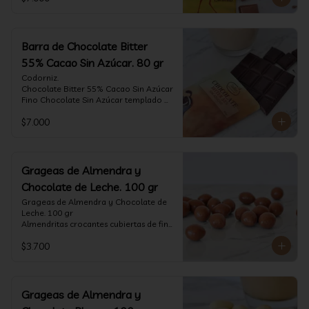
tostado.

Formato: tableta 80 gramos.
Barra de Chocolate Bitter
55% Cacao Sin Azúcar. 80 gr
Codorniz.

Chocolate Bitter 55% Cacao Sin Azúcar

Fino Chocolate Sin Azúcar templado 
artesanalmente con un perfil 
$7.000
aterciopelado de frutas rojas y cacao 
tostado.

Formato: tableta 80 gramos.
Grageas de Almendra y
Chocolate de Leche. 100 gr
Grageas de Almendra y Chocolate de 
Leche. 100 gr

Almendritas crocantes cubiertas de fino 
chocolate de leche.

$3.700
Formato: Bolsa 100 gramos
Grageas de Almendra y