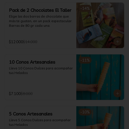
-
14
%
Pack de 2 Chocolates El Taller
Elige las dos barras de chocolate que 
más te gusten, en un pack espectacular.

Barras de 80 gr cada una.
$12.000
$14.000
-
11
%
10 Conos Artesanales
Lleva 10 Conos Dulces para acompañar 
tus Helados
$7.100
$8.000
-
10
%
5 Conos Artesanales
Lleva 5 Conos Dulces para acompañar 
tus Helados