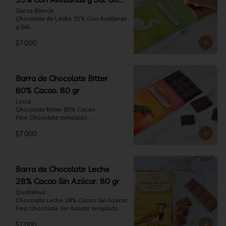
gr
Garza Blanca.

Chocolate de Leche 35% Con Avellanas 
y Sal

Fino Chocolate templado 
$7.000
artesanalmente con Avellanas 
Europeas criadas en Chile, sal de mar y 
un perfil suave de leche, notas de 
caramelo, especias y cacao tostado 
con la textura y complemento de sabor 
Barra de Chocolate Bitter
de las avellanas y sal.

80% Cacao. 80 gr
Formato: tableta 80 gramos.
Loica.

Chocolate Bitter 80% Cacao

Fino Chocolate templado 
artesanalmente con un perfil vibrante 
$7.000
de frutas rojas, zeste de pomelo y 
cacao tostado.

Formato: tableta 80 gramos.
Barra de Chocolate Leche
28% Cacao Sin Azúcar. 80 gr
Queltehue.

Chocolate Leche 28% Cacao Sin Azúcar

Fino Chocolate Sin Azúcar templado 
artesanalmente con un perfil 
$7.000
aterciopelado de frutas rojas y cacao 