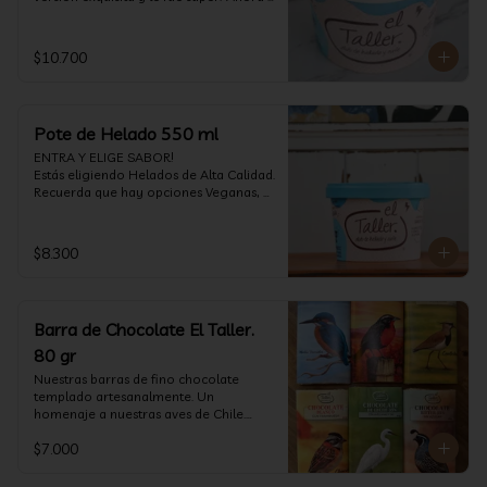
vuelve con mas energía que nunca, con 
nuestro helado de Chocolate de alta 
calidad, al centro una bomba de 
$10.700
chocolate blanco relleno de crema de 
pistacho, y arriba nuestro crocante 
crunchy de pistacho. Por favor, hágase 
un favor y pruébelo! (550 ml)
Pote de Helado 550 ml
ENTRA Y ELIGE SABOR!

Estás eligiendo Helados de Alta Calidad. 
Recuerda que hay opciones Veganas, 
Sin Gluten, Sin Lactosa y versiones para 
Sin azúcar (550 ml)
$8.300
Barra de Chocolate El Taller.
80 gr
Nuestras barras de fino chocolate 
templado artesanalmente. Un 
homenaje a nuestras aves de Chile.

Formato: 80 gr
$7.000