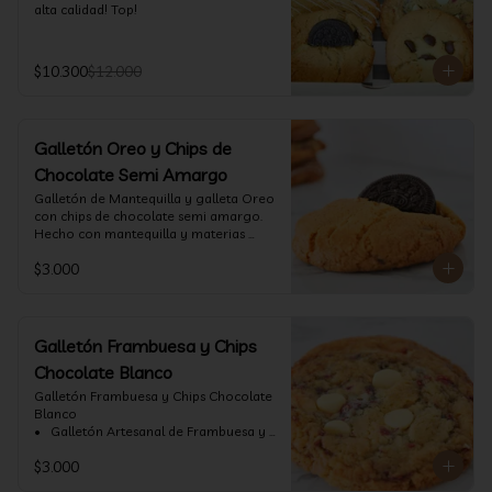
alta calidad! Top!
$10.300
$12.000
Galletón Oreo y Chips de
Chocolate Semi Amargo
⁠Galletón de Mantequilla y galleta Oreo 
con chips de chocolate semi amargo. 
Hecho con mantequilla y materias 
primas de alta calidad.
$3.000
Galletón Frambuesa y Chips
Chocolate Blanco
Galletón Frambuesa y Chips Chocolate 
Blanco

•⁠  ⁠ Galletón Artesanal de Frambuesa y 
chispas de chocolate blanco. Hecho 
$3.000
con mantequilla y materias primas de 
alta calidad. (60 gr aprox)