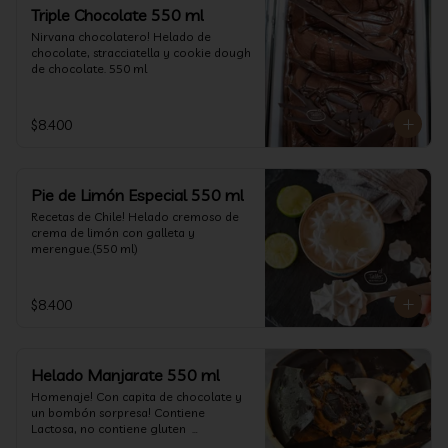
un favor y pruébelo! (550 ml)
Triple Chocolate 550 ml
Nirvana chocolatero! Helado de 
chocolate, stracciatella y cookie dough 
de chocolate. 550 ml
$8.400
Pie de Limón Especial 550 ml
Recetas de Chile! Helado cremoso de 
crema de limón con galleta y 
merengue.(550 ml)
$8.400
Helado Manjarate 550 ml
Homenaje! Con capita de chocolate y 
un bombón sorpresa! Contiene 
Lactosa, no contiene gluten  

Formato 550 ml