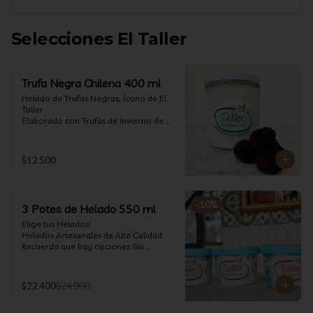
Selecciones El Taller
Trufa Negra Chilena 400 ml
Helado de Trufas Negras, Ícono de El 
Taller

Elaborado con Trufas de Invierno de 
Futrono, recogidas por perritos de los 
reconocidos Truferos Grau , un helado 
cremoso y con un delicado proceso 
$12.500
para obtener una experiencia 
impresionante!! Formato 400 ml

La temporada de trufas es muy corta y 
-
10
%
3 Potes de Helado 550 ml
esta Edición es muy Limitada, 
aproveche ya de vivir esta fantástica 
Elige tus Helados!

experiencia!!

Helados Artesanales de Alta Calidad  

Recuerda que hay opciones Sin 
Ya disponible en www.eltallerchile.cl
Lactosa, aptos para veganos, Sin 
Gluten, Low Carb y especiales para 
Diabéticos!

$22.400
$24.900
Algunos helados especiales tienen un 
costo adicional (550 ml)