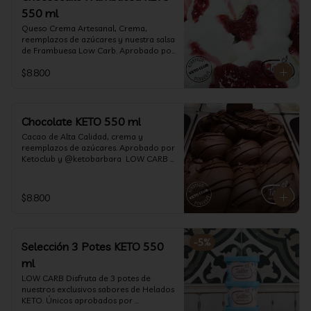
550 ml
Queso Crema Artesanal, Crema, 
reemplazos de azúcares y nuestra salsa 
de Frambuesa Low Carb. Aprobado por 
Ketoclub y @ketobarbara  LOW CARB 
$8.800
KETO. (550 ml)
Chocolate KETO 550 ml
Cacao de Alta Calidad, crema y 
reemplazos de azúcares. Aprobado por 
Ketoclub y @ketobarbara  LOW CARB 
KETO (550 ml)
$8.800
-
5
%
Selección 3 Potes KETO 550
ml
LOW CARB Disfruta de 3 potes de 
nuestros exclusivos sabores de Helados 
KETO. Únicos aprobados por 