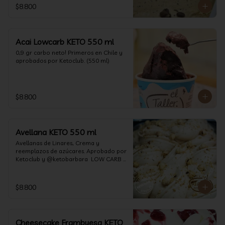
$8.800
Acai Lowcarb KETO 550 ml
0,9 gr carbo neto! Primeros en Chile y 
aprobados por Ketoclub. (550 ml)
$8.800
Avellana KETO 550 ml
Avellanas de Linares, Crema y 
reemplazos de azúcares. Aprobado por 
Ketoclub y @ketobarbara  LOW CARB 
KETO (550 ml)
$8.800
Cheesecake Frambuesa KETO