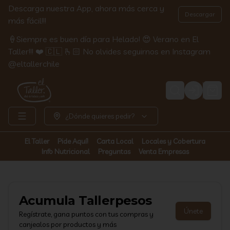
Descarga nuestra App, ahora más cerca y
Descargar
más fácil!!!
🍦Siempre es buen día para Helado! 😍 Verano en El
Taller!!! ❤️ 🇨🇱 🫰🏻 No olvides seguirnos en Instagram
@eltallerchile
Login
¿Dónde quieres pedir?
El Taller
Pide Aquí!
Carta Local
Locales y Cobertura
Info Nutricional
Preguntas
Venta Empresas
Acumula
Tallerpesos
Únete
Regístrate, gana puntos con tus compras y
canjealos por productos y más