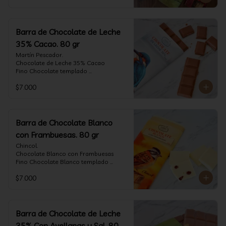
Barra de Chocolate de Leche
35% Cacao. 80 gr
Martín Pescador.

Chocolate de Leche 35% Cacao

Fino Chocolate templado 
artesanalmente con un perfil suave de 
$7.000
leche, notas de caramelo, especias y 
cacao tostado.

Formato: tableta 80 gramos.
Barra de Chocolate Blanco
con Frambuesas. 80 gr
Chincol.

Chocolate Blanco con Frambuesas

Fino Chocolate Blanco templado 
artesanalmente con incrustaciones de 
$7.000
frambuesas deshidratadas, con un perfil 
láctico elegante y notas especiadas 
contrastadas con la acidez de la 
frambuesa.

Formato: tableta 80 gramos.
Barra de Chocolate de Leche
35% Con Avellanas y Sal. 80