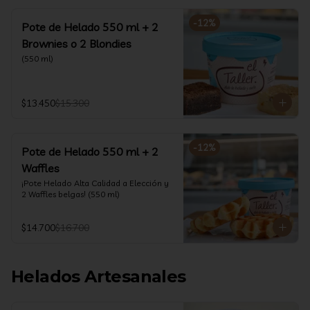
-
12
%
Pote de Helado 550 ml + 2
Brownies o 2 Blondies
(550 ml)
$13.450
$15.300
-
12
%
Pote de Helado 550 ml + 2
Waffles
¡Pote Helado Alta Calidad a Elección y 
2 Waffles belgas! (550 ml)
$14.700
$16.700
Helados Artesanales