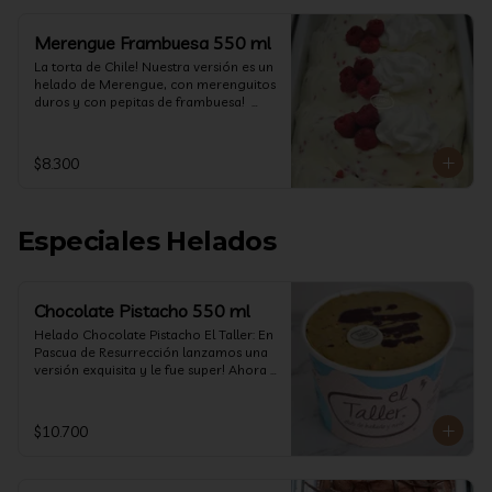
Merengue Frambuesa 550 ml
La torta de Chile! Nuestra versión es un 
helado de Merengue, con merenguitos 
duros y con pepitas de frambuesa!  
(550 ml)
$8.300
Especiales Helados
Chocolate Pistacho 550 ml
Helado Chocolate Pistacho El Taller: En 
Pascua de Resurrección lanzamos una 
versión exquisita y le fue super! Ahora 
vuelve con mas energía que nunca, con 
nuestro helado de Chocolate de alta 
calidad, al centro una bomba de 
$10.700
chocolate blanco relleno de crema de 
pistacho, y arriba nuestro crocante 
crunchy de pistacho. Por favor, hágase 