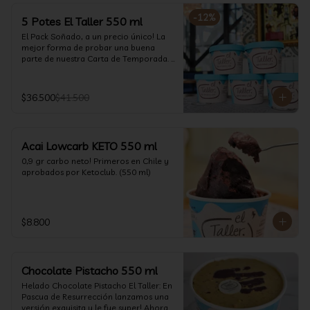
-
12
%
5 Potes El Taller 550 ml
El Pack Soñado, a un precio único! La 
mejor forma de probar una buena 
parte de nuestra Carta de Temporada. 
(550 ml)
$36.500
$41.500
Acai Lowcarb KETO 550 ml
0,9 gr carbo neto! Primeros en Chile y 
aprobados por Ketoclub. (550 ml)
$8.800
Chocolate Pistacho 550 ml
Helado Chocolate Pistacho El Taller: En 
Pascua de Resurrección lanzamos una 
versión exquisita y le fue super! Ahora 