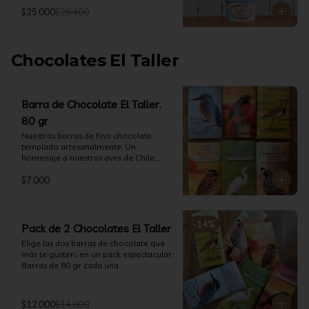
@ketoclub_cl . Chequea en la pestaña 
$25.000
$26.400
Info Nutricional 

Potes (550 ml aprox)
Chocolates El Taller
Barra de Chocolate El Taller.
80 gr
Nuestras barras de fino chocolate 
templado artesanalmente. Un 
homenaje a nuestras aves de Chile.

Formato: 80 gr
$7.000
-
14
%
Pack de 2 Chocolates El Taller
Elige las dos barras de chocolate que 
más te gusten, en un pack espectacular.

Barras de 80 gr cada una.
$12.000
$14.000