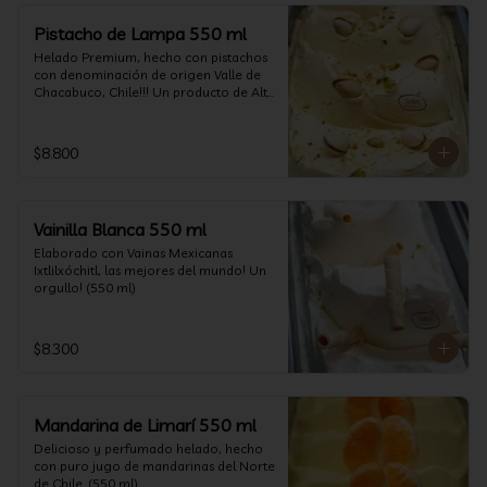
Pistacho de Lampa 550 ml
Helado Premium, hecho con pistachos 
con denominación de origen Valle de 
Chacabuco, Chile!!! Un producto de Alta 
Calidad, nacido y críado en nuestro 
país, un orgullo!!!(550 ml)
$8.800
Vainilla Blanca 550 ml
Elaborado con Vainas Mexicanas 
Ixtlilxóchitl, las mejores del mundo! Un 
orgullo! (550 ml)
$8.300
Mandarina de Limarí 550 ml
Delicioso y perfumado helado, hecho 
con puro jugo de mandarinas del Norte 
de Chile. (550 ml)