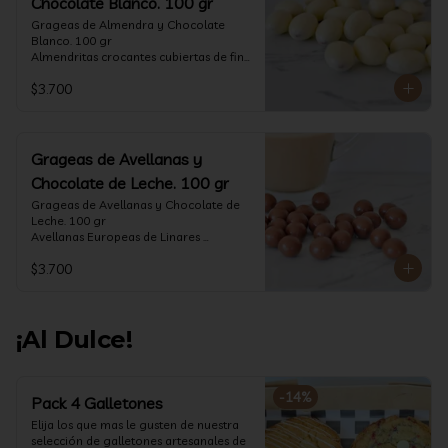
Chocolate Blanco. 100 gr
Grageas de Almendra y Chocolate 
Blanco. 100 gr

Almendritas crocantes cubiertas de fino 
chocolate blanco.

$3.700
Formato: Bolsa 100 gramos
Grageas de Avellanas y
Chocolate de Leche. 100 gr
Grageas de Avellanas y Chocolate de 
Leche. 100 gr

Avellanas Europeas de Linares 
crocantes cubiertas de fino chocolate 
$3.700
de leche.

Formato: Bolsa 100 gramos
¡Al Dulce!
-
14
%
Pack 4 Galletones
Elija los que mas le gusten de nuestra 
selección de galletones artesanales de 