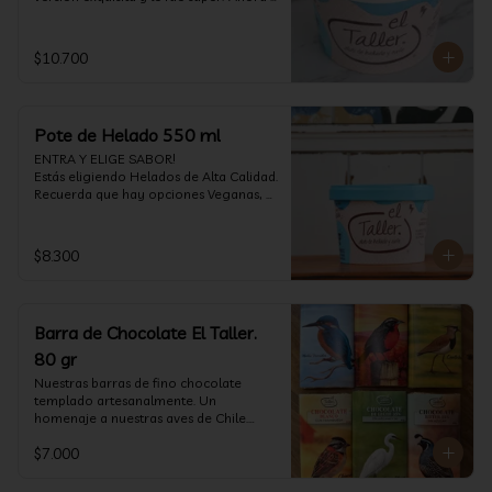
vuelve con mas energía que nunca, con 
nuestro helado de Chocolate de alta 
calidad, al centro una bomba de 
$10.700
chocolate blanco relleno de crema de 
pistacho, y arriba nuestro crocante 
crunchy de pistacho. Por favor, hágase 
un favor y pruébelo! (550 ml)
Pote de Helado 550 ml
ENTRA Y ELIGE SABOR!

Estás eligiendo Helados de Alta Calidad. 
Recuerda que hay opciones Veganas, 
Sin Gluten, Sin Lactosa y versiones para 
Sin azúcar (550 ml)
$8.300
Barra de Chocolate El Taller.
80 gr
Nuestras barras de fino chocolate 
templado artesanalmente. Un 
homenaje a nuestras aves de Chile.

Formato: 80 gr
$7.000