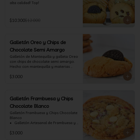
alta calidad! Top!
$10.300
$12.000
Galletón Oreo y Chips de
Chocolate Semi Amargo
⁠Galletón de Mantequilla y galleta Oreo 
con chips de chocolate semi amargo. 
Hecho con mantequilla y materias 
primas de alta calidad.
$3.000
Galletón Frambuesa y Chips
Chocolate Blanco
Galletón Frambuesa y Chips Chocolate 
Blanco

•⁠  ⁠ Galletón Artesanal de Frambuesa y 
chispas de chocolate blanco. Hecho 
$3.000
con mantequilla y materias primas de 
alta calidad. (60 gr aprox)