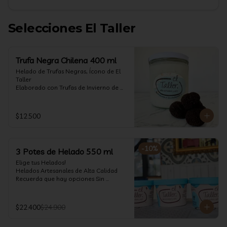
Selecciones El Taller
Trufa Negra Chilena 400 ml
Helado de Trufas Negras, Ícono de El 
Taller

Elaborado con Trufas de Invierno de 
Futrono, recogidas por perritos de los 
reconocidos Truferos Grau , un helado 
cremoso y con un delicado proceso 
$12.500
para obtener una experiencia 
impresionante!! Formato 400 ml

La temporada de trufas es muy corta y 
-
10
%
3 Potes de Helado 550 ml
esta Edición es muy Limitada, 
aproveche ya de vivir esta fantástica 
Elige tus Helados!

experiencia!!

Helados Artesanales de Alta Calidad  

Recuerda que hay opciones Sin 
Ya disponible en www.eltallerchile.cl
Lactosa, aptos para veganos, Sin 
Gluten, Low Carb y especiales para 
Diabéticos!

$22.400
$24.900
Algunos helados especiales tienen un 
costo adicional (550 ml)