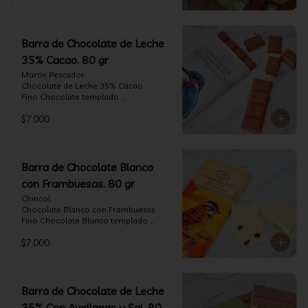
Barra de Chocolate de Leche
35% Cacao. 80 gr
Martín Pescador.

Chocolate de Leche 35% Cacao

Fino Chocolate templado 
artesanalmente con un perfil suave de 
$7.000
leche, notas de caramelo, especias y 
cacao tostado.

Formato: tableta 80 gramos.
Barra de Chocolate Blanco
con Frambuesas. 80 gr
Chincol.

Chocolate Blanco con Frambuesas

Fino Chocolate Blanco templado 
artesanalmente con incrustaciones de 
$7.000
frambuesas deshidratadas, con un perfil 
láctico elegante y notas especiadas 
contrastadas con la acidez de la 
frambuesa.

Formato: tableta 80 gramos.
Barra de Chocolate de Leche
35% Con Avellanas y Sal. 80