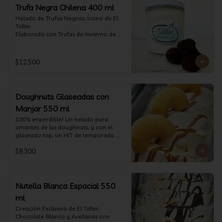
Trufa Negra Chilena 400 ml
Helado de Trufas Negras, Ícono de El 
Taller

Elaborado con Trufas de Invierno de 
Futrono, recogidas por perritos de los 
reconocidos Truferos Grau , un helado 
cremoso y con un delicado proceso 
$12.500
para obtener una experiencia 
impresionante!! Formato 400 ml

La temporada de trufas es muy corta y 
Doughnuts Glaseadas con
esta Edición es muy Limitada, 
aproveche ya de vivir esta fantástica 
Manjar 550 ml
experiencia!!

100% imperdible! Un helado para 
amantes de las doughnuts, y con el 
Ya disponible en www.eltallerchile.cl
glaseado top, un HIT de temporada. 
(550 ml)
$8.300
Nutella Blanca Espacial 550
ml
Creación Exclusiva de El Taller, 
Chocolate Blanco y Avellanas con 