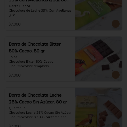
gr
Garza Blanca.

Chocolate de Leche 35% Con Avellanas 
y Sal

Fino Chocolate templado 
$7.000
artesanalmente con Avellanas 
Europeas criadas en Chile, sal de mar y 
un perfil suave de leche, notas de 
caramelo, especias y cacao tostado 
con la textura y complemento de sabor 
Barra de Chocolate Bitter
de las avellanas y sal.

80% Cacao. 80 gr
Formato: tableta 80 gramos.
Loica.

Chocolate Bitter 80% Cacao

Fino Chocolate templado 
artesanalmente con un perfil vibrante 
$7.000
de frutas rojas, zeste de pomelo y 
cacao tostado.

Formato: tableta 80 gramos.
Barra de Chocolate Leche
28% Cacao Sin Azúcar. 80 gr
Queltehue.

Chocolate Leche 28% Cacao Sin Azúcar

Fino Chocolate Sin Azúcar templado 
artesanalmente con un perfil 
$7.000
aterciopelado de frutas rojas y cacao 