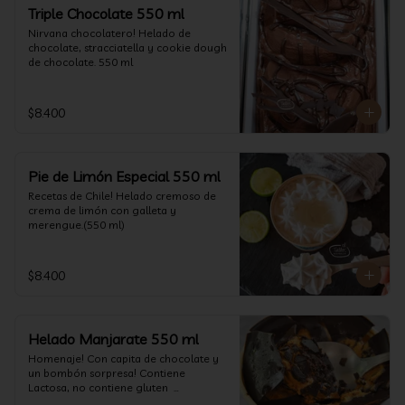
un favor y pruébelo! (550 ml)
Triple Chocolate 550 ml
Nirvana chocolatero! Helado de 
chocolate, stracciatella y cookie dough 
de chocolate. 550 ml
$8.400
Pie de Limón Especial 550 ml
Recetas de Chile! Helado cremoso de 
crema de limón con galleta y 
merengue.(550 ml)
$8.400
Helado Manjarate 550 ml
Homenaje! Con capita de chocolate y 
un bombón sorpresa! Contiene 
Lactosa, no contiene gluten  

Formato 550 ml