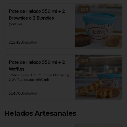
-
12
%
Pote de Helado 550 ml + 2
Brownies o 2 Blondies
(550 ml)
$13.450
$15.300
-
12
%
Pote de Helado 550 ml + 2
Waffles
¡Pote Helado Alta Calidad a Elección y 
2 Waffles belgas! (550 ml)
$14.700
$16.700
Helados Artesanales