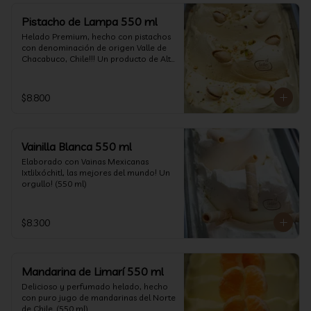
Pistacho de Lampa 550 ml
Helado Premium, hecho con pistachos 
con denominación de origen Valle de 
Chacabuco, Chile!!! Un producto de Alta 
Calidad, nacido y críado en nuestro 
país, un orgullo!!!(550 ml)
$8.800
Vainilla Blanca 550 ml
Elaborado con Vainas Mexicanas 
Ixtlilxóchitl, las mejores del mundo! Un 
orgullo! (550 ml)
$8.300
Mandarina de Limarí 550 ml
Delicioso y perfumado helado, hecho 
con puro jugo de mandarinas del Norte 
de Chile. (550 ml)