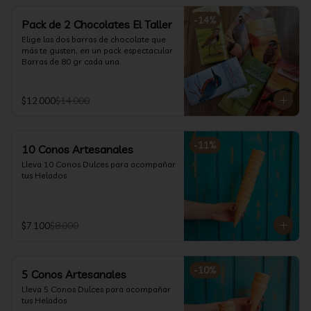
-
14
%
Pack de 2 Chocolates El Taller
Elige las dos barras de chocolate que 
más te gusten, en un pack espectacular.

Barras de 80 gr cada una.
$12.000
$14.000
-
11
%
10 Conos Artesanales
Lleva 10 Conos Dulces para acompañar 
tus Helados
$7.100
$8.000
-
10
%
5 Conos Artesanales
Lleva 5 Conos Dulces para acompañar 
tus Helados