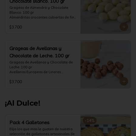
Chocolate Blanco. 100 gr
Grageas de Almendra y Chocolate 
Blanco. 100 gr

Almendritas crocantes cubiertas de fino 
chocolate blanco.

$3.700
Formato: Bolsa 100 gramos
Grageas de Avellanas y
Chocolate de Leche. 100 gr
Grageas de Avellanas y Chocolate de 
Leche. 100 gr

Avellanas Europeas de Linares 
crocantes cubiertas de fino chocolate 
$3.700
de leche.

Formato: Bolsa 100 gramos
¡Al Dulce!
-
14
%
Pack 4 Galletones
Elija los que mas le gusten de nuestra 
selección de galletones artesanales de 