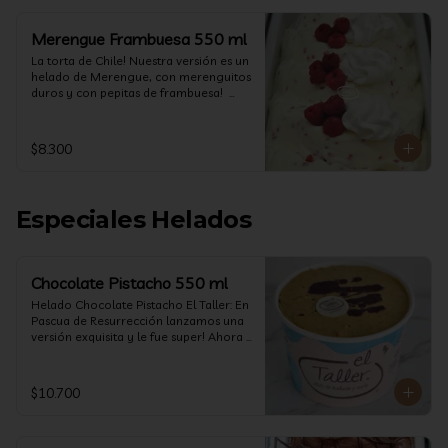
Merengue Frambuesa 550 ml
La torta de Chile! Nuestra versión es un 
helado de Merengue, con merenguitos 
duros y con pepitas de frambuesa!  
(550 ml)
$8.300
Especiales Helados
Chocolate Pistacho 550 ml
Helado Chocolate Pistacho El Taller: En 
Pascua de Resurrección lanzamos una 
versión exquisita y le fue super! Ahora 
vuelve con mas energía que nunca, con 
nuestro helado de Chocolate de alta 
calidad, al centro una bomba de 
$10.700
chocolate blanco relleno de crema de 
pistacho, y arriba nuestro crocante 
crunchy de pistacho. Por favor, hágase 