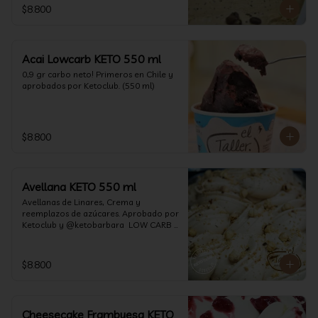
$8.800
Acai Lowcarb KETO 550 ml
0,9 gr carbo neto! Primeros en Chile y 
aprobados por Ketoclub. (550 ml)
$8.800
Avellana KETO 550 ml
Avellanas de Linares, Crema y 
reemplazos de azúcares. Aprobado por 
Ketoclub y @ketobarbara  LOW CARB 
KETO (550 ml)
$8.800
Cheesecake Frambuesa KETO