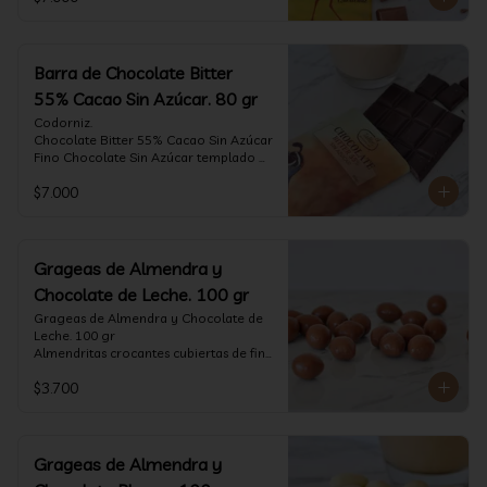
tostado.

Formato: tableta 80 gramos.
Barra de Chocolate Bitter
55% Cacao Sin Azúcar. 80 gr
Codorniz.

Chocolate Bitter 55% Cacao Sin Azúcar

Fino Chocolate Sin Azúcar templado 
artesanalmente con un perfil 
$7.000
aterciopelado de frutas rojas y cacao 
tostado.

Formato: tableta 80 gramos.
Grageas de Almendra y
Chocolate de Leche. 100 gr
Grageas de Almendra y Chocolate de 
Leche. 100 gr

Almendritas crocantes cubiertas de fino 
chocolate de leche.

$3.700
Formato: Bolsa 100 gramos
Grageas de Almendra y