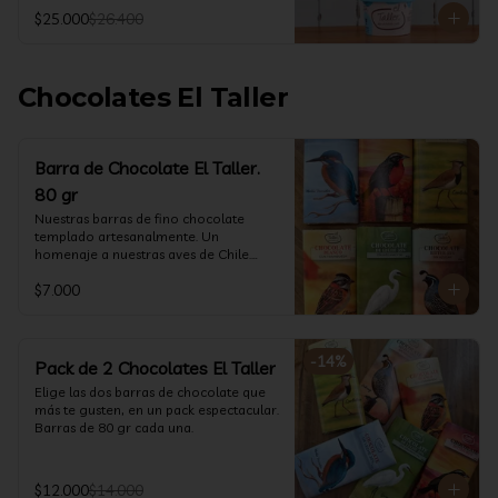
@ketoclub_cl . Chequea en la pestaña 
$25.000
$26.400
Info Nutricional 

Potes (550 ml aprox)
Chocolates El Taller
Barra de Chocolate El Taller.
80 gr
Nuestras barras de fino chocolate 
templado artesanalmente. Un 
homenaje a nuestras aves de Chile.

Formato: 80 gr
$7.000
-
14
%
Pack de 2 Chocolates El Taller
Elige las dos barras de chocolate que 
más te gusten, en un pack espectacular.

Barras de 80 gr cada una.
$12.000
$14.000