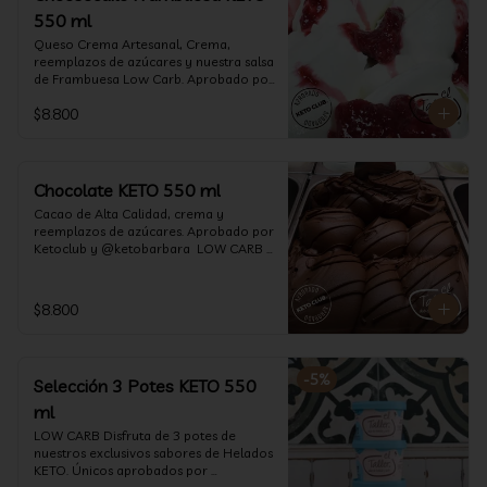
550 ml
Queso Crema Artesanal, Crema, 
reemplazos de azúcares y nuestra salsa 
de Frambuesa Low Carb. Aprobado por 
Ketoclub y @ketobarbara  LOW CARB 
$8.800
KETO. (550 ml)
Chocolate KETO 550 ml
Cacao de Alta Calidad, crema y 
reemplazos de azúcares. Aprobado por 
Ketoclub y @ketobarbara  LOW CARB 
KETO (550 ml)
$8.800
-
5
%
Selección 3 Potes KETO 550
ml
LOW CARB Disfruta de 3 potes de 
nuestros exclusivos sabores de Helados 
KETO. Únicos aprobados por 