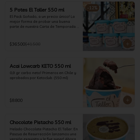
-
12
%
5 Potes El Taller 550 ml
El Pack Soñado, a un precio único! La 
mejor forma de probar una buena 
parte de nuestra Carta de Temporada. 
(550 ml)
$36.500
$41.500
Acai Lowcarb KETO 550 ml
0,9 gr carbo neto! Primeros en Chile y 
aprobados por Ketoclub. (550 ml)
$8.800
Chocolate Pistacho 550 ml
Helado Chocolate Pistacho El Taller: En 
Pascua de Resurrección lanzamos una 
versión exquisita y le fue super! Ahora 