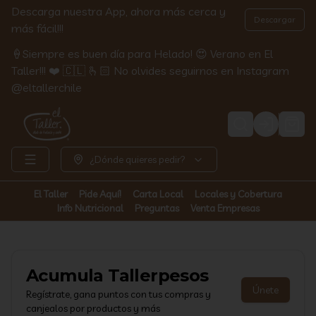
Descarga nuestra App, ahora más cerca y
Descargar
más fácil!!!
🍦Siempre es buen día para Helado! 😍 Verano en El
Taller!!! ❤️ 🇨🇱 🫰🏻 No olvides seguirnos en Instagram
@eltallerchile
Login
¿Dónde quieres pedir?
El Taller
Pide Aquí!
Carta Local
Locales y Cobertura
Info Nutricional
Preguntas
Venta Empresas
Acumula
Tallerpesos
Únete
Regístrate, gana puntos con tus compras y
canjealos por productos y más