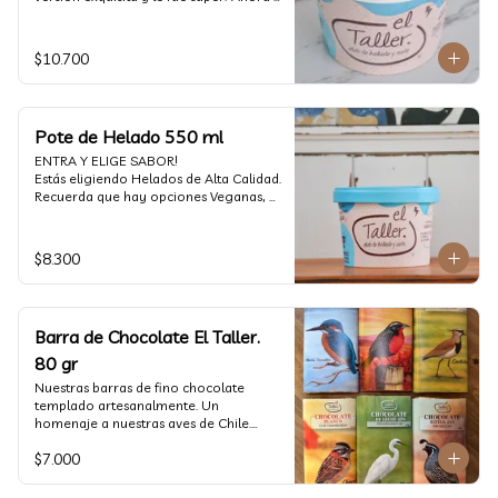
vuelve con mas energía que nunca, con 
nuestro helado de Chocolate de alta 
calidad, al centro una bomba de 
$10.700
chocolate blanco relleno de crema de 
pistacho, y arriba nuestro crocante 
crunchy de pistacho. Por favor, hágase 
un favor y pruébelo! (550 ml)
Pote de Helado 550 ml
ENTRA Y ELIGE SABOR!

Estás eligiendo Helados de Alta Calidad. 
Recuerda que hay opciones Veganas, 
Sin Gluten, Sin Lactosa y versiones para 
Sin azúcar (550 ml)
$8.300
Barra de Chocolate El Taller.
80 gr
Nuestras barras de fino chocolate 
templado artesanalmente. Un 
homenaje a nuestras aves de Chile.

Formato: 80 gr
$7.000