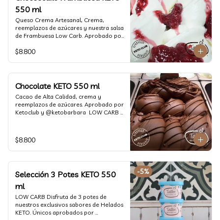
550 ml
Queso Crema Artesanal, Crema, 
reemplazos de azúcares y nuestra salsa 
de Frambuesa Low Carb. Aprobado por 
Ketoclub y @ketobarbara  LOW CARB 
$8.800
KETO. (550 ml)
Chocolate KETO 550 ml
Cacao de Alta Calidad, crema y 
reemplazos de azúcares. Aprobado por 
Ketoclub y @ketobarbara  LOW CARB 
KETO (550 ml)
$8.800
-
5
%
Selección 3 Potes KETO 550
ml
LOW CARB Disfruta de 3 potes de 
nuestros exclusivos sabores de Helados 
KETO. Únicos aprobados por 