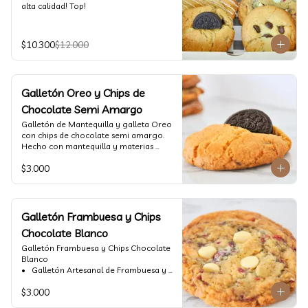
alta calidad! Top!
$10.300
$12.000
Galletón Oreo y Chips de
Chocolate Semi Amargo
⁠Galletón de Mantequilla y galleta Oreo 
con chips de chocolate semi amargo. 
Hecho con mantequilla y materias 
primas de alta calidad.
$3.000
Galletón Frambuesa y Chips
Chocolate Blanco
Galletón Frambuesa y Chips Chocolate 
Blanco

•⁠  ⁠ Galletón Artesanal de Frambuesa y 
chispas de chocolate blanco. Hecho 
$3.000
con mantequilla y materias primas de 
alta calidad. (60 gr aprox)