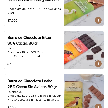
gr
Garza Blanca.

Chocolate de Leche 35% Con Avellanas 
y Sal

Fino Chocolate templado 
$7.000
artesanalmente con Avellanas 
Europeas criadas en Chile, sal de mar y 
un perfil suave de leche, notas de 
caramelo, especias y cacao tostado 
con la textura y complemento de sabor 
Barra de Chocolate Bitter
de las avellanas y sal.

80% Cacao. 80 gr
Formato: tableta 80 gramos.
Loica.

Chocolate Bitter 80% Cacao

Fino Chocolate templado 
artesanalmente con un perfil vibrante 
$7.000
de frutas rojas, zeste de pomelo y 
cacao tostado.

Formato: tableta 80 gramos.
Barra de Chocolate Leche
28% Cacao Sin Azúcar. 80 gr
Queltehue.

Chocolate Leche 28% Cacao Sin Azúcar

Fino Chocolate Sin Azúcar templado 
artesanalmente con un perfil 
$7.000
aterciopelado de frutas rojas y cacao 