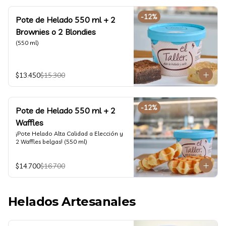
-
12
%
Pote de Helado 550 ml + 2
Brownies o 2 Blondies
(550 ml)
$13.450
$15.300
-
12
%
Pote de Helado 550 ml + 2
Waffles
¡Pote Helado Alta Calidad a Elección y 
2 Waffles belgas! (550 ml)
$14.700
$16.700
Helados Artesanales