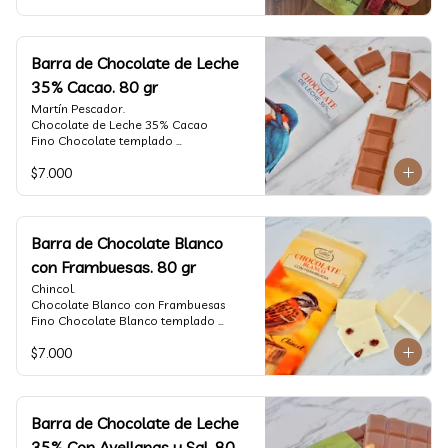
Barra de Chocolate de Leche
35% Cacao. 80 gr
Martín Pescador.

Chocolate de Leche 35% Cacao

Fino Chocolate templado 
artesanalmente con un perfil suave de 
$7.000
leche, notas de caramelo, especias y 
cacao tostado.

Formato: tableta 80 gramos.
Barra de Chocolate Blanco
con Frambuesas. 80 gr
Chincol.

Chocolate Blanco con Frambuesas

Fino Chocolate Blanco templado 
artesanalmente con incrustaciones de 
$7.000
frambuesas deshidratadas, con un perfil 
láctico elegante y notas especiadas 
contrastadas con la acidez de la 
frambuesa.

Formato: tableta 80 gramos.
Barra de Chocolate de Leche
35% Con Avellanas y Sal. 80