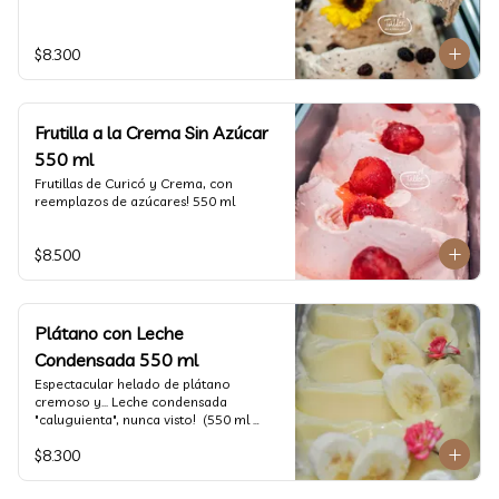
$8.300
Frutilla a la Crema Sin Azúcar
550 ml
Frutillas de Curicó y Crema, con 
reemplazos de azúcares! 550 ml
$8.500
Plátano con Leche
Condensada 550 ml
Espectacular helado de plátano 
cremoso y... Leche condensada 
"caluguienta", nunca visto!  (550 ml 
aprox)
$8.300