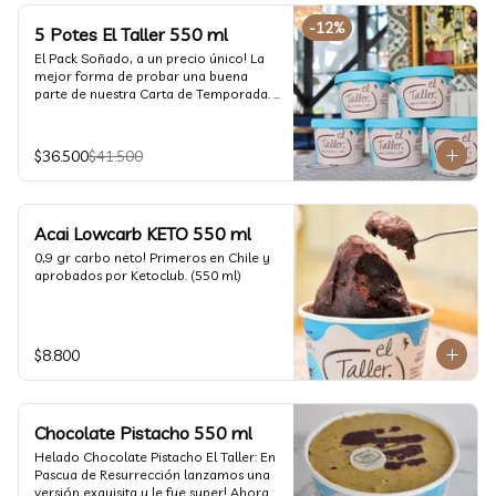
-
12
%
5 Potes El Taller 550 ml
El Pack Soñado, a un precio único! La 
mejor forma de probar una buena 
parte de nuestra Carta de Temporada. 
(550 ml)
$36.500
$41.500
Acai Lowcarb KETO 550 ml
0,9 gr carbo neto! Primeros en Chile y 
aprobados por Ketoclub. (550 ml)
$8.800
Chocolate Pistacho 550 ml
Helado Chocolate Pistacho El Taller: En 
Pascua de Resurrección lanzamos una 
versión exquisita y le fue super! Ahora 