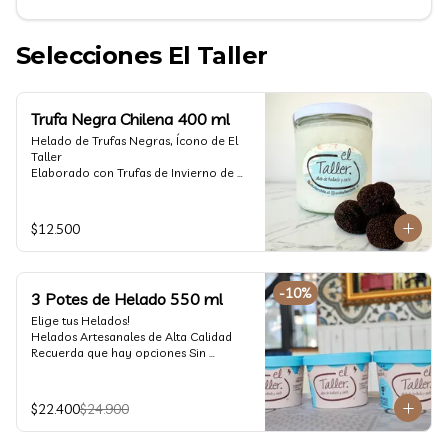
Selecciones El Taller
Trufa Negra Chilena 400 ml
Helado de Trufas Negras, Ícono de El 
Taller

Elaborado con Trufas de Invierno de 
Futrono, recogidas por perritos de los 
reconocidos Truferos Grau , un helado 
cremoso y con un delicado proceso 
$12.500
para obtener una experiencia 
impresionante!! Formato 400 ml

La temporada de trufas es muy corta y 
-
10
%
3 Potes de Helado 550 ml
esta Edición es muy Limitada, 
aproveche ya de vivir esta fantástica 
Elige tus Helados!

experiencia!!

Helados Artesanales de Alta Calidad  

Recuerda que hay opciones Sin 
Ya disponible en www.eltallerchile.cl
Lactosa, aptos para veganos, Sin 
Gluten, Low Carb y especiales para 
Diabéticos!

$22.400
$24.900
Algunos helados especiales tienen un 
costo adicional (550 ml)