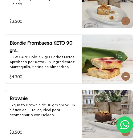
Helado.
$3.500
Blondie Frambuesa KETO 90
grs.
LOW CARB Solo 7,2 grs Carbos Netos  
Aprobado por KetoClub. Ingredientes: 
Mantequilla, Harina de Almendras, 
Huevo, Alulosa, Harina de Coco, 
$4.300
Frambuesa, Goma Xantana.
Brownie
Exquisito Brownie de 90 grs aprox, un 
clásico de El Taller, ideal para 
acompañarlo con Helado.
$3.500