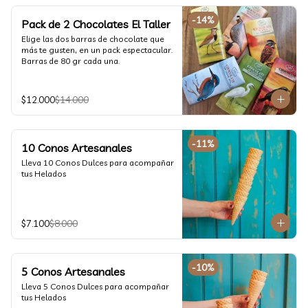
-
14
%
Pack de 2 Chocolates El Taller
Elige las dos barras de chocolate que 
más te gusten, en un pack espectacular.

Barras de 80 gr cada una.
$12.000
$14.000
-
11
%
10 Conos Artesanales
Lleva 10 Conos Dulces para acompañar 
tus Helados
$7.100
$8.000
-
10
%
5 Conos Artesanales
Lleva 5 Conos Dulces para acompañar 
tus Helados