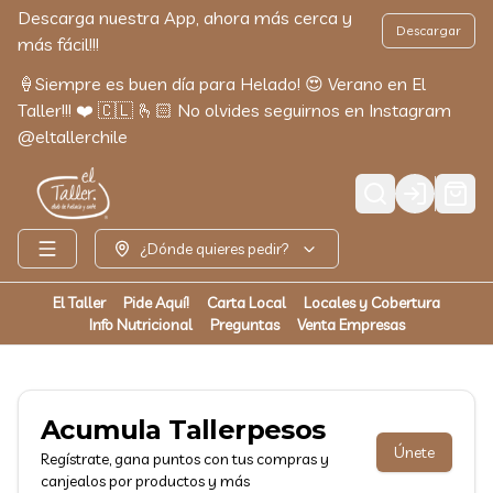
Descarga nuestra App, ahora más cerca y
Descargar
más fácil!!!
🍦Siempre es buen día para Helado! 😍 Verano en El
Taller!!! ❤️ 🇨🇱 🫰🏻 No olvides seguirnos en Instagram
@eltallerchile
Login
¿Dónde quieres pedir?
El Taller
Pide Aquí!
Carta Local
Locales y Cobertura
Info Nutricional
Preguntas
Venta Empresas
Acumula
Tallerpesos
Únete
Regístrate, gana puntos con tus compras y
canjealos por productos y más