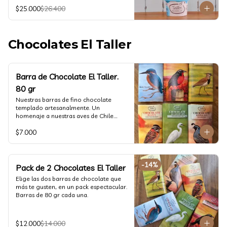
@ketoclub_cl . Chequea en la pestaña 
$25.000
$26.400
Info Nutricional 

Potes (550 ml aprox)
Chocolates El Taller
Barra de Chocolate El Taller.
80 gr
Nuestras barras de fino chocolate 
templado artesanalmente. Un 
homenaje a nuestras aves de Chile.

Formato: 80 gr
$7.000
-
14
%
Pack de 2 Chocolates El Taller
Elige las dos barras de chocolate que 
más te gusten, en un pack espectacular.

Barras de 80 gr cada una.
$12.000
$14.000