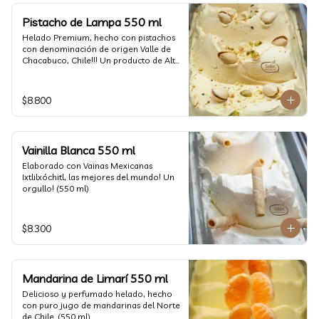
Pistacho de Lampa 550 ml
Helado Premium, hecho con pistachos 
con denominación de origen Valle de 
Chacabuco, Chile!!! Un producto de Alta 
Calidad, nacido y críado en nuestro 
país, un orgullo!!!(550 ml)
$8.800
Vainilla Blanca 550 ml
Elaborado con Vainas Mexicanas 
Ixtlilxóchitl, las mejores del mundo! Un 
orgullo! (550 ml)
$8.300
Mandarina de Limarí 550 ml
Delicioso y perfumado helado, hecho 
con puro jugo de mandarinas del Norte 
de Chile. (550 ml)