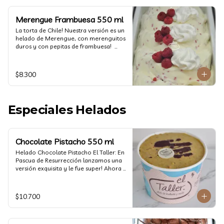
Merengue Frambuesa 550 ml
La torta de Chile! Nuestra versión es un 
helado de Merengue, con merenguitos 
duros y con pepitas de frambuesa!  
(550 ml)
$8.300
Especiales Helados
Chocolate Pistacho 550 ml
Helado Chocolate Pistacho El Taller: En 
Pascua de Resurrección lanzamos una 
versión exquisita y le fue super! Ahora 
vuelve con mas energía que nunca, con 
nuestro helado de Chocolate de alta 
calidad, al centro una bomba de 
$10.700
chocolate blanco relleno de crema de 
pistacho, y arriba nuestro crocante 
crunchy de pistacho. Por favor, hágase 