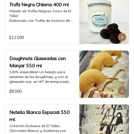
Trufa Negra Chilena 400 ml
Helado de Trufas Negras, Ícono de El 
Taller

Elaborado con Trufas de Invierno de 
Futrono, recogidas por perritos de los 
reconocidos Truferos Grau , un helado 
cremoso y con un delicado proceso 
$12.500
para obtener una experiencia 
impresionante!! Formato 400 ml

La temporada de trufas es muy corta y 
Doughnuts Glaseadas con
esta Edición es muy Limitada, 
aproveche ya de vivir esta fantástica 
Manjar 550 ml
experiencia!!

100% imperdible! Un helado para 
amantes de las doughnuts, y con el 
Ya disponible en www.eltallerchile.cl
glaseado top, un HIT de temporada. 
(550 ml)
$8.300
Nutella Blanca Espacial 550
ml
Creación Exclusiva de El Taller, 
Chocolate Blanco y Avellanas con 