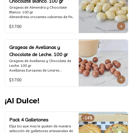
Chocolate Blanco. 100 gr
Grageas de Almendra y Chocolate 
Blanco. 100 gr

Almendritas crocantes cubiertas de fino 
chocolate blanco.

$3.700
Formato: Bolsa 100 gramos
Grageas de Avellanas y
Chocolate de Leche. 100 gr
Grageas de Avellanas y Chocolate de 
Leche. 100 gr

Avellanas Europeas de Linares 
crocantes cubiertas de fino chocolate 
$3.700
de leche.

Formato: Bolsa 100 gramos
¡Al Dulce!
-
14
%
Pack 4 Galletones
Elija los que mas le gusten de nuestra 
selección de galletones artesanales de 