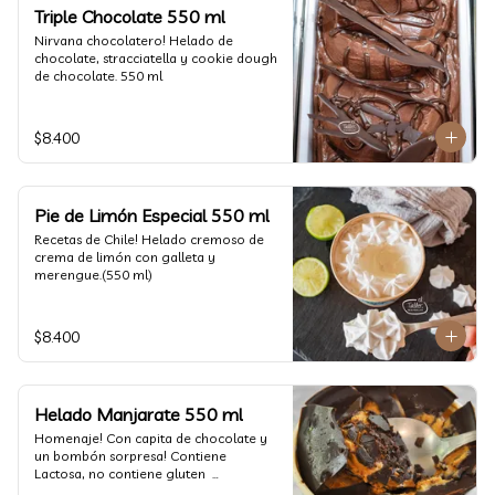
un favor y pruébelo! (550 ml)
Triple Chocolate 550 ml
Nirvana chocolatero! Helado de 
chocolate, stracciatella y cookie dough 
de chocolate. 550 ml
$8.400
Pie de Limón Especial 550 ml
Recetas de Chile! Helado cremoso de 
crema de limón con galleta y 
merengue.(550 ml)
$8.400
Helado Manjarate 550 ml
Homenaje! Con capita de chocolate y 
un bombón sorpresa! Contiene 
Lactosa, no contiene gluten  

Formato 550 ml