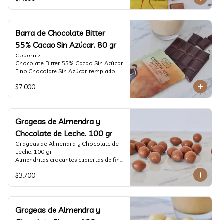
tostado.

Formato: tableta 80 gramos.
Barra de Chocolate Bitter
55% Cacao Sin Azúcar. 80 gr
Codorniz.

Chocolate Bitter 55% Cacao Sin Azúcar

Fino Chocolate Sin Azúcar templado 
artesanalmente con un perfil 
$7.000
aterciopelado de frutas rojas y cacao 
tostado.

Formato: tableta 80 gramos.
Grageas de Almendra y
Chocolate de Leche. 100 gr
Grageas de Almendra y Chocolate de 
Leche. 100 gr

Almendritas crocantes cubiertas de fino 
chocolate de leche.

$3.700
Formato: Bolsa 100 gramos
Grageas de Almendra y