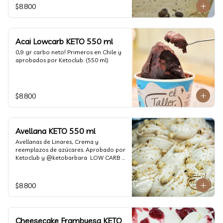
$8.800
Acai Lowcarb KETO 550 ml
0,9 gr carbo neto! Primeros en Chile y 
aprobados por Ketoclub. (550 ml)
$8.800
Avellana KETO 550 ml
Avellanas de Linares, Crema y 
reemplazos de azúcares. Aprobado por 
Ketoclub y @ketobarbara  LOW CARB 
KETO (550 ml)
$8.800
Cheesecake Frambuesa KETO