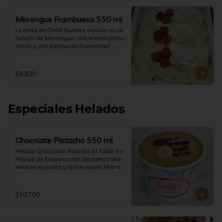
Merengue Frambuesa 550 ml
La torta de Chile! Nuestra versión es un 
helado de Merengue, con merenguitos 
duros y con pepitas de frambuesa!  
(550 ml)
$8.300
Especiales Helados
Chocolate Pistacho 550 ml
Helado Chocolate Pistacho El Taller: En 
Pascua de Resurrección lanzamos una 
versión exquisita y le fue super! Ahora 
vuelve con mas energía que nunca, con 
nuestro helado de Chocolate de alta 
calidad, al centro una bomba de 
$10.700
chocolate blanco relleno de crema de 
pistacho, y arriba nuestro crocante 
crunchy de pistacho. Por favor, hágase 