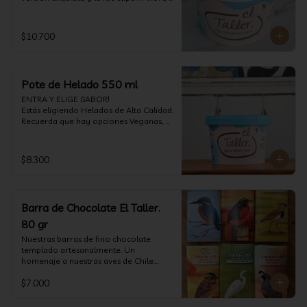
vuelve con mas energía que nunca, con 
nuestro helado de Chocolate de alta 
calidad, al centro una bomba de 
$10.700
chocolate blanco relleno de crema de 
pistacho, y arriba nuestro crocante 
crunchy de pistacho. Por favor, hágase 
un favor y pruébelo! (550 ml)
Pote de Helado 550 ml
ENTRA Y ELIGE SABOR!

Estás eligiendo Helados de Alta Calidad. 
Recuerda que hay opciones Veganas, 
Sin Gluten, Sin Lactosa y versiones para 
Sin azúcar (550 ml)
$8.300
Barra de Chocolate El Taller.
80 gr
Nuestras barras de fino chocolate 
templado artesanalmente. Un 
homenaje a nuestras aves de Chile.

Formato: 80 gr
$7.000