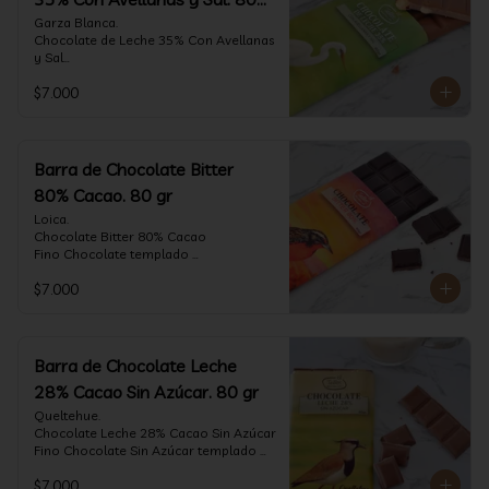
gr
Garza Blanca.

Chocolate de Leche 35% Con Avellanas 
y Sal

Fino Chocolate templado 
$7.000
artesanalmente con Avellanas 
Europeas criadas en Chile, sal de mar y 
un perfil suave de leche, notas de 
caramelo, especias y cacao tostado 
con la textura y complemento de sabor 
Barra de Chocolate Bitter
de las avellanas y sal.

80% Cacao. 80 gr
Formato: tableta 80 gramos.
Loica.

Chocolate Bitter 80% Cacao

Fino Chocolate templado 
artesanalmente con un perfil vibrante 
$7.000
de frutas rojas, zeste de pomelo y 
cacao tostado.

Formato: tableta 80 gramos.
Barra de Chocolate Leche
28% Cacao Sin Azúcar. 80 gr
Queltehue.

Chocolate Leche 28% Cacao Sin Azúcar

Fino Chocolate Sin Azúcar templado 
artesanalmente con un perfil 
$7.000
aterciopelado de frutas rojas y cacao 