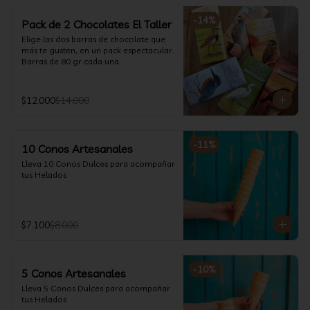
-
14
%
Pack de 2 Chocolates El Taller
Elige las dos barras de chocolate que 
más te gusten, en un pack espectacular.

Barras de 80 gr cada una.
$12.000
$14.000
-
11
%
10 Conos Artesanales
Lleva 10 Conos Dulces para acompañar 
tus Helados
$7.100
$8.000
-
10
%
5 Conos Artesanales
Lleva 5 Conos Dulces para acompañar 
tus Helados