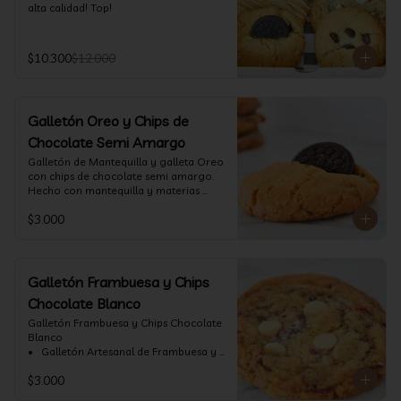
alta calidad! Top!
$10.300
$12.000
Galletón Oreo y Chips de
Chocolate Semi Amargo
⁠Galletón de Mantequilla y galleta Oreo 
con chips de chocolate semi amargo. 
Hecho con mantequilla y materias 
primas de alta calidad.
$3.000
Galletón Frambuesa y Chips
Chocolate Blanco
Galletón Frambuesa y Chips Chocolate 
Blanco

•⁠  ⁠ Galletón Artesanal de Frambuesa y 
chispas de chocolate blanco. Hecho 
$3.000
con mantequilla y materias primas de 
alta calidad. (60 gr aprox)