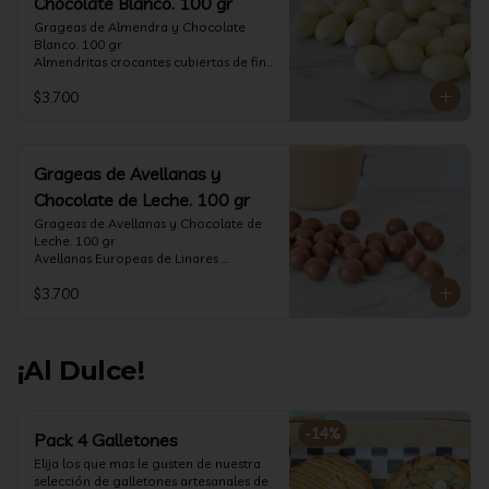
Chocolate Blanco. 100 gr
Grageas de Almendra y Chocolate 
Blanco. 100 gr

Almendritas crocantes cubiertas de fino 
chocolate blanco.

$3.700
Formato: Bolsa 100 gramos
Grageas de Avellanas y
Chocolate de Leche. 100 gr
Grageas de Avellanas y Chocolate de 
Leche. 100 gr

Avellanas Europeas de Linares 
crocantes cubiertas de fino chocolate 
$3.700
de leche.

Formato: Bolsa 100 gramos
¡Al Dulce!
-
14
%
Pack 4 Galletones
Elija los que mas le gusten de nuestra 
selección de galletones artesanales de 