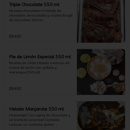
un favor y pruébelo! (550 ml)
Triple Chocolate 550 ml
Nirvana chocolatero! Helado de 
chocolate, stracciatella y cookie dough 
de chocolate. 550 ml
$8.400
Pie de Limón Especial 550 ml
Recetas de Chile! Helado cremoso de 
crema de limón con galleta y 
merengue.(550 ml)
$8.400
Helado Manjarate 550 ml
Homenaje! Con capita de chocolate y 
un bombón sorpresa! Contiene 
Lactosa, no contiene gluten  

Formato 550 ml