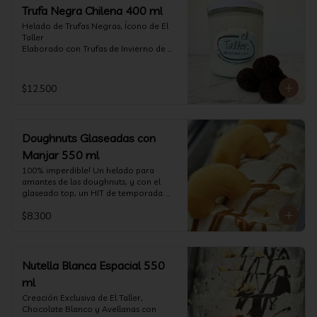
Trufa Negra Chilena 400 ml
Helado de Trufas Negras, Ícono de El 
Taller

Elaborado con Trufas de Invierno de 
Futrono, recogidas por perritos de los 
reconocidos Truferos Grau , un helado 
cremoso y con un delicado proceso 
$12.500
para obtener una experiencia 
impresionante!! Formato 400 ml

La temporada de trufas es muy corta y 
Doughnuts Glaseadas con
esta Edición es muy Limitada, 
aproveche ya de vivir esta fantástica 
Manjar 550 ml
experiencia!!

100% imperdible! Un helado para 
amantes de las doughnuts, y con el 
Ya disponible en www.eltallerchile.cl
glaseado top, un HIT de temporada. 
(550 ml)
$8.300
Nutella Blanca Espacial 550
ml
Creación Exclusiva de El Taller, 
Chocolate Blanco y Avellanas con 