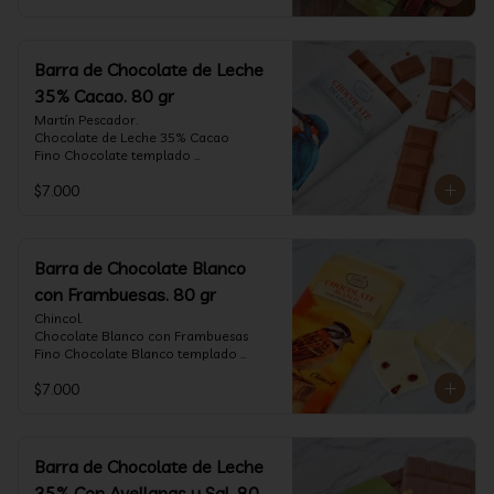
Barra de Chocolate de Leche
35% Cacao. 80 gr
Martín Pescador.

Chocolate de Leche 35% Cacao

Fino Chocolate templado 
artesanalmente con un perfil suave de 
$7.000
leche, notas de caramelo, especias y 
cacao tostado.

Formato: tableta 80 gramos.
Barra de Chocolate Blanco
con Frambuesas. 80 gr
Chincol.

Chocolate Blanco con Frambuesas

Fino Chocolate Blanco templado 
artesanalmente con incrustaciones de 
$7.000
frambuesas deshidratadas, con un perfil 
láctico elegante y notas especiadas 
contrastadas con la acidez de la 
frambuesa.

Formato: tableta 80 gramos.
Barra de Chocolate de Leche
35% Con Avellanas y Sal. 80