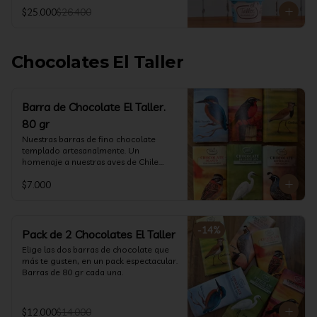
@ketoclub_cl . Chequea en la pestaña 
$25.000
$26.400
Info Nutricional 

Potes (550 ml aprox)
Chocolates El Taller
Barra de Chocolate El Taller.
80 gr
Nuestras barras de fino chocolate 
templado artesanalmente. Un 
homenaje a nuestras aves de Chile.

Formato: 80 gr
$7.000
-
14
%
Pack de 2 Chocolates El Taller
Elige las dos barras de chocolate que 
más te gusten, en un pack espectacular.

Barras de 80 gr cada una.
$12.000
$14.000