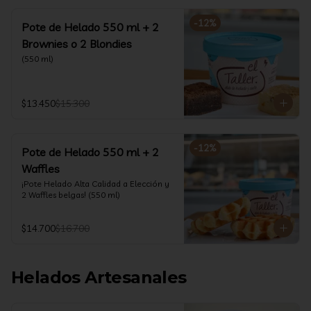
-
12
%
Pote de Helado 550 ml + 2
Brownies o 2 Blondies
(550 ml)
$13.450
$15.300
-
12
%
Pote de Helado 550 ml + 2
Waffles
¡Pote Helado Alta Calidad a Elección y 
2 Waffles belgas! (550 ml)
$14.700
$16.700
Helados Artesanales