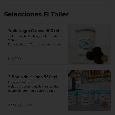
Selecciones El Taller
Trufa Negra Chilena 400 ml
Helado de Trufas Negras, Ícono de El 
Taller

Elaborado con Trufas de Invierno de 
Futrono, recogidas por perritos de los 
reconocidos Truferos Grau , un helado 
cremoso y con un delicado proceso 
$12.500
para obtener una experiencia 
impresionante!! Formato 400 ml

La temporada de trufas es muy corta y 
-
10
%
3 Potes de Helado 550 ml
esta Edición es muy Limitada, 
aproveche ya de vivir esta fantástica 
Elige tus Helados!

experiencia!!

Helados Artesanales de Alta Calidad  

Recuerda que hay opciones Sin 
Ya disponible en www.eltallerchile.cl
Lactosa, aptos para veganos, Sin 
Gluten, Low Carb y especiales para 
Diabéticos!

$22.400
$24.900
Algunos helados especiales tienen un 
costo adicional (550 ml)