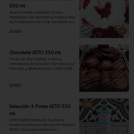
550 ml
Queso Crema Artesanal, Crema, 
reemplazos de azúcares y nuestra salsa 
de Frambuesa Low Carb. Aprobado por 
Ketoclub y @ketobarbara  LOW CARB 
$8.800
KETO. (550 ml)
Chocolate KETO 550 ml
Cacao de Alta Calidad, crema y 
reemplazos de azúcares. Aprobado por 
Ketoclub y @ketobarbara  LOW CARB 
KETO (550 ml)
$8.800
-
5
%
Selección 3 Potes KETO 550
ml
LOW CARB Disfruta de 3 potes de 
nuestros exclusivos sabores de Helados 
KETO. Únicos aprobados por 