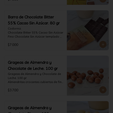
tostado.

Formato: tableta 80 gramos.
Barra de Chocolate Bitter
55% Cacao Sin Azúcar. 80 gr
Codorniz.

Chocolate Bitter 55% Cacao Sin Azúcar

Fino Chocolate Sin Azúcar templado 
artesanalmente con un perfil 
$7.000
aterciopelado de frutas rojas y cacao 
tostado.

Formato: tableta 80 gramos.
Grageas de Almendra y
Chocolate de Leche. 100 gr
Grageas de Almendra y Chocolate de 
Leche. 100 gr

Almendritas crocantes cubiertas de fino 
chocolate de leche.

$3.700
Formato: Bolsa 100 gramos
Grageas de Almendra y