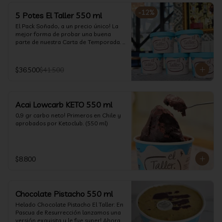
-
12
%
5 Potes El Taller 550 ml
El Pack Soñado, a un precio único! La 
mejor forma de probar una buena 
parte de nuestra Carta de Temporada. 
(550 ml)
$36.500
$41.500
Acai Lowcarb KETO 550 ml
0,9 gr carbo neto! Primeros en Chile y 
aprobados por Ketoclub. (550 ml)
$8.800
Chocolate Pistacho 550 ml
Helado Chocolate Pistacho El Taller: En 
Pascua de Resurrección lanzamos una 
versión exquisita y le fue super! Ahora 