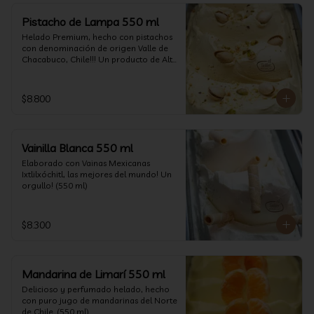
Pistacho de Lampa 550 ml
Helado Premium, hecho con pistachos 
con denominación de origen Valle de 
Chacabuco, Chile!!! Un producto de Alta 
Calidad, nacido y críado en nuestro 
país, un orgullo!!!(550 ml)
$8.800
Vainilla Blanca 550 ml
Elaborado con Vainas Mexicanas 
Ixtlilxóchitl, las mejores del mundo! Un 
orgullo! (550 ml)
$8.300
Mandarina de Limarí 550 ml
Delicioso y perfumado helado, hecho 
con puro jugo de mandarinas del Norte 
de Chile. (550 ml)