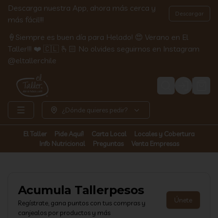
Descarga nuestra App, ahora más cerca y
Descargar
más fácil!!!
🍦Siempre es buen día para Helado! 😍 Verano en El
Taller!!! ❤️ 🇨🇱 🫰🏻 No olvides seguirnos en Instagram
@eltallerchile
Login
¿Dónde quieres pedir?
El Taller
Pide Aquí!
Carta Local
Locales y Cobertura
Info Nutricional
Preguntas
Venta Empresas
Acumula
Tallerpesos
Únete
Regístrate, gana puntos con tus compras y
canjealos por productos y más