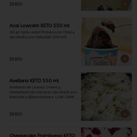
$8.800
Acai Lowcarb KETO 550 ml
0,9 gr carbo neto! Primeros en Chile y 
aprobados por Ketoclub. (550 ml)
$8.800
Avellana KETO 550 ml
Avellanas de Linares, Crema y 
reemplazos de azúcares. Aprobado por 
Ketoclub y @ketobarbara  LOW CARB 
KETO (550 ml)
$8.800
Cheesecake Frambuesa KETO