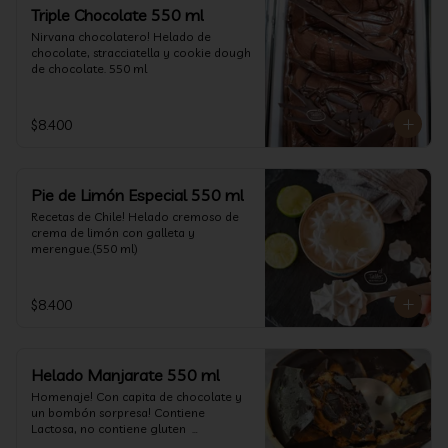
un favor y pruébelo! (550 ml)
Triple Chocolate 550 ml
Nirvana chocolatero! Helado de 
chocolate, stracciatella y cookie dough 
de chocolate. 550 ml
$8.400
Pie de Limón Especial 550 ml
Recetas de Chile! Helado cremoso de 
crema de limón con galleta y 
merengue.(550 ml)
$8.400
Helado Manjarate 550 ml
Homenaje! Con capita de chocolate y 
un bombón sorpresa! Contiene 
Lactosa, no contiene gluten  

Formato 550 ml