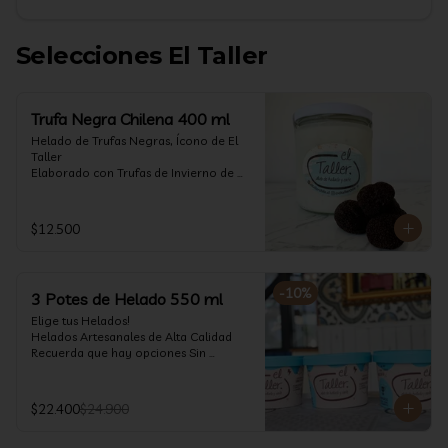
Selecciones El Taller
Trufa Negra Chilena 400 ml
Helado de Trufas Negras, Ícono de El 
Taller

Elaborado con Trufas de Invierno de 
Futrono, recogidas por perritos de los 
reconocidos Truferos Grau , un helado 
cremoso y con un delicado proceso 
$12.500
para obtener una experiencia 
impresionante!! Formato 400 ml

La temporada de trufas es muy corta y 
-
10
%
3 Potes de Helado 550 ml
esta Edición es muy Limitada, 
aproveche ya de vivir esta fantástica 
Elige tus Helados!

experiencia!!

Helados Artesanales de Alta Calidad  

Recuerda que hay opciones Sin 
Ya disponible en www.eltallerchile.cl
Lactosa, aptos para veganos, Sin 
Gluten, Low Carb y especiales para 
Diabéticos!

$22.400
$24.900
Algunos helados especiales tienen un 
costo adicional (550 ml)