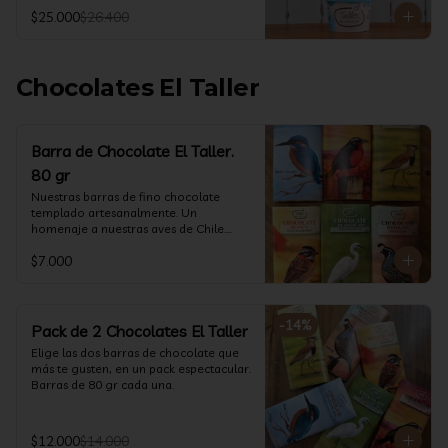
@ketoclub_cl . Chequea en la pestaña 
$25.000
$26.400
Info Nutricional 

Potes (550 ml aprox)
Chocolates El Taller
Barra de Chocolate El Taller.
80 gr
Nuestras barras de fino chocolate 
templado artesanalmente. Un 
homenaje a nuestras aves de Chile.

Formato: 80 gr
$7.000
-
14
%
Pack de 2 Chocolates El Taller
Elige las dos barras de chocolate que 
más te gusten, en un pack espectacular.

Barras de 80 gr cada una.
$12.000
$14.000