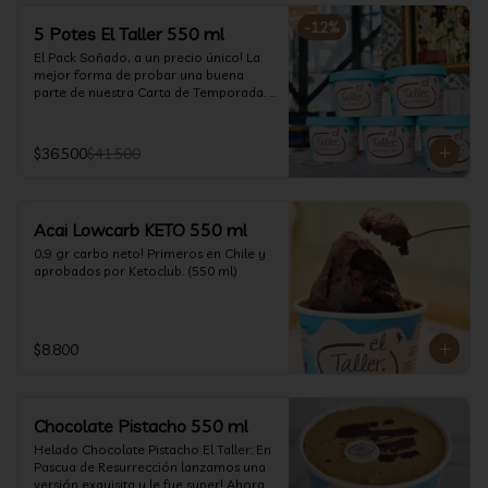
-
12
%
5 Potes El Taller 550 ml
El Pack Soñado, a un precio único! La 
mejor forma de probar una buena 
parte de nuestra Carta de Temporada. 
(550 ml)
$36.500
$41.500
Acai Lowcarb KETO 550 ml
0,9 gr carbo neto! Primeros en Chile y 
aprobados por Ketoclub. (550 ml)
$8.800
Chocolate Pistacho 550 ml
Helado Chocolate Pistacho El Taller: En 
Pascua de Resurrección lanzamos una 
versión exquisita y le fue super! Ahora 