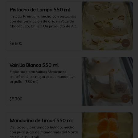
Pistacho de Lampa 550 ml
Helado Premium, hecho con pistachos 
con denominación de origen Valle de 
Chacabuco, Chile!!! Un producto de Alta 
Calidad, nacido y críado en nuestro 
país, un orgullo!!!(550 ml)
$8.800
Vainilla Blanca 550 ml
Elaborado con Vainas Mexicanas 
Ixtlilxóchitl, las mejores del mundo! Un 
orgullo! (550 ml)
$8.300
Mandarina de Limarí 550 ml
Delicioso y perfumado helado, hecho 
con puro jugo de mandarinas del Norte 
de Chile. (550 ml)