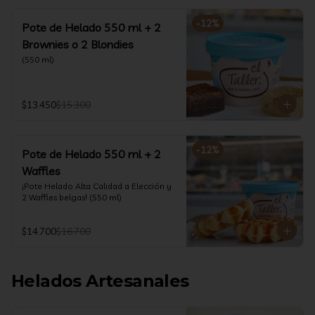
-
12
%
Pote de Helado 550 ml + 2
Brownies o 2 Blondies
(550 ml)
$13.450
$15.300
-
12
%
Pote de Helado 550 ml + 2
Waffles
¡Pote Helado Alta Calidad a Elección y 
2 Waffles belgas! (550 ml)
$14.700
$16.700
Helados Artesanales