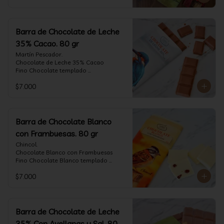
Barra de Chocolate de Leche
35% Cacao. 80 gr
Martín Pescador.

Chocolate de Leche 35% Cacao

Fino Chocolate templado 
artesanalmente con un perfil suave de 
$7.000
leche, notas de caramelo, especias y 
cacao tostado.

Formato: tableta 80 gramos.
Barra de Chocolate Blanco
con Frambuesas. 80 gr
Chincol.

Chocolate Blanco con Frambuesas

Fino Chocolate Blanco templado 
artesanalmente con incrustaciones de 
$7.000
frambuesas deshidratadas, con un perfil 
láctico elegante y notas especiadas 
contrastadas con la acidez de la 
frambuesa.

Formato: tableta 80 gramos.
Barra de Chocolate de Leche
35% Con Avellanas y Sal. 80