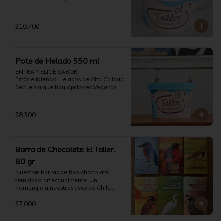
vuelve con mas energía que nunca, con 
nuestro helado de Chocolate de alta 
calidad, al centro una bomba de 
$10.700
chocolate blanco relleno de crema de 
pistacho, y arriba nuestro crocante 
crunchy de pistacho. Por favor, hágase 
un favor y pruébelo! (550 ml)
Pote de Helado 550 ml
ENTRA Y ELIGE SABOR!

Estás eligiendo Helados de Alta Calidad. 
Recuerda que hay opciones Veganas, 
Sin Gluten, Sin Lactosa y versiones para 
Sin azúcar (550 ml)
$8.300
Barra de Chocolate El Taller.
80 gr
Nuestras barras de fino chocolate 
templado artesanalmente. Un 
homenaje a nuestras aves de Chile.

Formato: 80 gr
$7.000