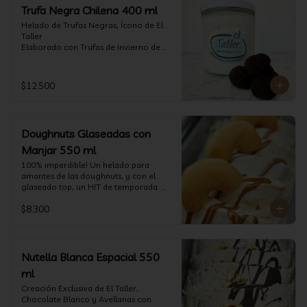
Trufa Negra Chilena 400 ml
Helado de Trufas Negras, Ícono de El 
Taller

Elaborado con Trufas de Invierno de 
Futrono, recogidas por perritos de los 
reconocidos Truferos Grau , un helado 
cremoso y con un delicado proceso 
$12.500
para obtener una experiencia 
impresionante!! Formato 400 ml

La temporada de trufas es muy corta y 
Doughnuts Glaseadas con
esta Edición es muy Limitada, 
aproveche ya de vivir esta fantástica 
Manjar 550 ml
experiencia!!

100% imperdible! Un helado para 
amantes de las doughnuts, y con el 
Ya disponible en www.eltallerchile.cl
glaseado top, un HIT de temporada. 
(550 ml)
$8.300
Nutella Blanca Espacial 550
ml
Creación Exclusiva de El Taller, 
Chocolate Blanco y Avellanas con 