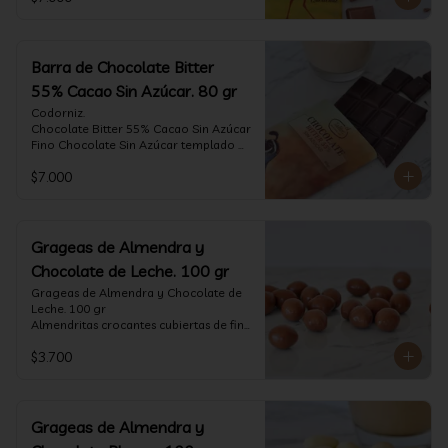
tostado.

Formato: tableta 80 gramos.
Barra de Chocolate Bitter
55% Cacao Sin Azúcar. 80 gr
Codorniz.

Chocolate Bitter 55% Cacao Sin Azúcar

Fino Chocolate Sin Azúcar templado 
artesanalmente con un perfil 
$7.000
aterciopelado de frutas rojas y cacao 
tostado.

Formato: tableta 80 gramos.
Grageas de Almendra y
Chocolate de Leche. 100 gr
Grageas de Almendra y Chocolate de 
Leche. 100 gr

Almendritas crocantes cubiertas de fino 
chocolate de leche.

$3.700
Formato: Bolsa 100 gramos
Grageas de Almendra y