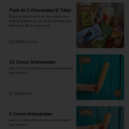
-
14
%
Pack de 2 Chocolates El Taller
Elige las dos barras de chocolate que 
más te gusten, en un pack espectacular.

Barras de 80 gr cada una.
$12.000
$14.000
-
11
%
10 Conos Artesanales
Lleva 10 Conos Dulces para acompañar 
tus Helados
$7.100
$8.000
-
10
%
5 Conos Artesanales
Lleva 5 Conos Dulces para acompañar 
tus Helados