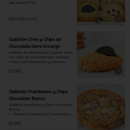
alta calidad! Top!
$10.300
$12.000
Galletón Oreo y Chips de
Chocolate Semi Amargo
⁠Galletón de Mantequilla y galleta Oreo 
con chips de chocolate semi amargo. 
Hecho con mantequilla y materias 
primas de alta calidad.
$3.000
Galletón Frambuesa y Chips
Chocolate Blanco
Galletón Frambuesa y Chips Chocolate 
Blanco

•⁠  ⁠ Galletón Artesanal de Frambuesa y 
chispas de chocolate blanco. Hecho 
$3.000
con mantequilla y materias primas de 
alta calidad. (60 gr aprox)