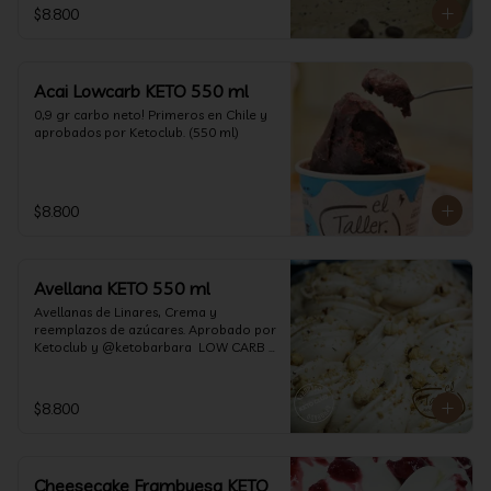
$8.800
Acai Lowcarb KETO 550 ml
0,9 gr carbo neto! Primeros en Chile y 
aprobados por Ketoclub. (550 ml)
$8.800
Avellana KETO 550 ml
Avellanas de Linares, Crema y 
reemplazos de azúcares. Aprobado por 
Ketoclub y @ketobarbara  LOW CARB 
KETO (550 ml)
$8.800
Cheesecake Frambuesa KETO