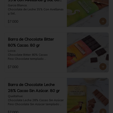
gr
Garza Blanca.

Chocolate de Leche 35% Con Avellanas 
y Sal

Fino Chocolate templado 
$7.000
artesanalmente con Avellanas 
Europeas criadas en Chile, sal de mar y 
un perfil suave de leche, notas de 
caramelo, especias y cacao tostado 
con la textura y complemento de sabor 
Barra de Chocolate Bitter
de las avellanas y sal.

80% Cacao. 80 gr
Formato: tableta 80 gramos.
Loica.

Chocolate Bitter 80% Cacao

Fino Chocolate templado 
artesanalmente con un perfil vibrante 
$7.000
de frutas rojas, zeste de pomelo y 
cacao tostado.

Formato: tableta 80 gramos.
Barra de Chocolate Leche
28% Cacao Sin Azúcar. 80 gr
Queltehue.

Chocolate Leche 28% Cacao Sin Azúcar

Fino Chocolate Sin Azúcar templado 
artesanalmente con un perfil 
$7.000
aterciopelado de frutas rojas y cacao 