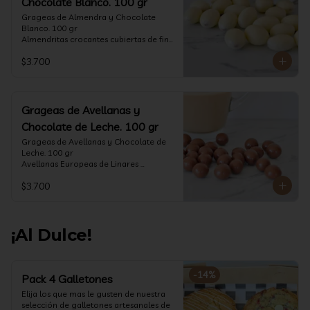
Chocolate Blanco. 100 gr
Grageas de Almendra y Chocolate 
Blanco. 100 gr

Almendritas crocantes cubiertas de fino 
chocolate blanco.

$3.700
Formato: Bolsa 100 gramos
Grageas de Avellanas y
Chocolate de Leche. 100 gr
Grageas de Avellanas y Chocolate de 
Leche. 100 gr

Avellanas Europeas de Linares 
crocantes cubiertas de fino chocolate 
$3.700
de leche.

Formato: Bolsa 100 gramos
¡Al Dulce!
-
14
%
Pack 4 Galletones
Elija los que mas le gusten de nuestra 
selección de galletones artesanales de 