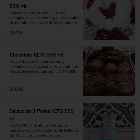
550 ml
Queso Crema Artesanal, Crema, 
reemplazos de azúcares y nuestra salsa 
de Frambuesa Low Carb. Aprobado por 
Ketoclub y @ketobarbara  LOW CARB 
$8.800
KETO. (550 ml)
Chocolate KETO 550 ml
Cacao de Alta Calidad, crema y 
reemplazos de azúcares. Aprobado por 
Ketoclub y @ketobarbara  LOW CARB 
KETO (550 ml)
$8.800
-
5
%
Selección 3 Potes KETO 550
ml
LOW CARB Disfruta de 3 potes de 
nuestros exclusivos sabores de Helados 
KETO. Únicos aprobados por 