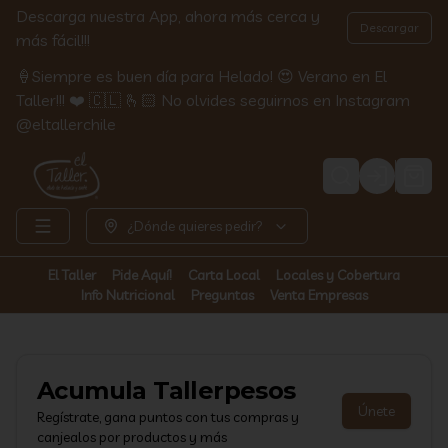
Descarga nuestra App, ahora más cerca y
Descargar
más fácil!!!
🍦Siempre es buen día para Helado! 😍 Verano en El
Taller!!! ❤️ 🇨🇱 🫰🏻 No olvides seguirnos en Instagram
@eltallerchile
Login
¿Dónde quieres pedir?
El Taller
Pide Aquí!
Carta Local
Locales y Cobertura
Info Nutricional
Preguntas
Venta Empresas
Acumula
Tallerpesos
Únete
Regístrate, gana puntos con tus compras y
canjealos por productos y más