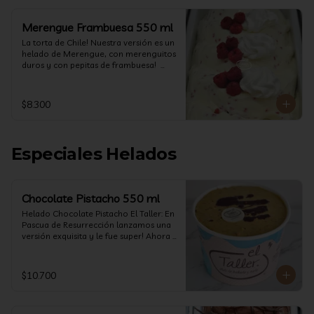
Merengue Frambuesa 550 ml
La torta de Chile! Nuestra versión es un 
helado de Merengue, con merenguitos 
duros y con pepitas de frambuesa!  
(550 ml)
$8.300
Especiales Helados
Chocolate Pistacho 550 ml
Helado Chocolate Pistacho El Taller: En 
Pascua de Resurrección lanzamos una 
versión exquisita y le fue super! Ahora 
vuelve con mas energía que nunca, con 
nuestro helado de Chocolate de alta 
calidad, al centro una bomba de 
$10.700
chocolate blanco relleno de crema de 
pistacho, y arriba nuestro crocante 
crunchy de pistacho. Por favor, hágase 