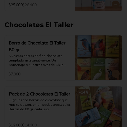
@ketoclub_cl . Chequea en la pestaña 
$25.000
$26.400
Info Nutricional 

Potes (550 ml aprox)
Chocolates El Taller
Barra de Chocolate El Taller.
80 gr
Nuestras barras de fino chocolate 
templado artesanalmente. Un 
homenaje a nuestras aves de Chile.

Formato: 80 gr
$7.000
-
14
%
Pack de 2 Chocolates El Taller
Elige las dos barras de chocolate que 
más te gusten, en un pack espectacular.

Barras de 80 gr cada una.
$12.000
$14.000