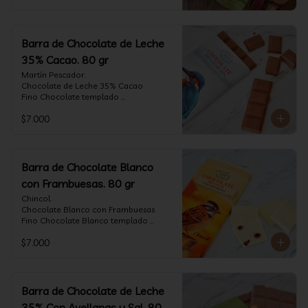
Barra de Chocolate de Leche
35% Cacao. 80 gr
Martín Pescador.

Chocolate de Leche 35% Cacao

Fino Chocolate templado 
artesanalmente con un perfil suave de 
$7.000
leche, notas de caramelo, especias y 
cacao tostado.

Formato: tableta 80 gramos.
Barra de Chocolate Blanco
con Frambuesas. 80 gr
Chincol.

Chocolate Blanco con Frambuesas

Fino Chocolate Blanco templado 
artesanalmente con incrustaciones de 
$7.000
frambuesas deshidratadas, con un perfil 
láctico elegante y notas especiadas 
contrastadas con la acidez de la 
frambuesa.

Formato: tableta 80 gramos.
Barra de Chocolate de Leche
35% Con Avellanas y Sal. 80