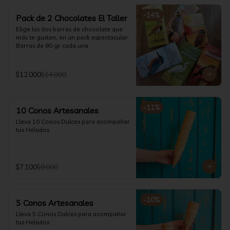
-
14
%
Pack de 2 Chocolates El Taller
Elige las dos barras de chocolate que 
más te gusten, en un pack espectacular.

Barras de 80 gr cada una.
$12.000
$14.000
-
11
%
10 Conos Artesanales
Lleva 10 Conos Dulces para acompañar 
tus Helados
$7.100
$8.000
-
10
%
5 Conos Artesanales
Lleva 5 Conos Dulces para acompañar 
tus Helados