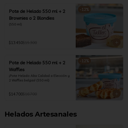
-
12
%
Pote de Helado 550 ml + 2
Brownies o 2 Blondies
(550 ml)
$13.450
$15.300
-
12
%
Pote de Helado 550 ml + 2
Waffles
¡Pote Helado Alta Calidad a Elección y 
2 Waffles belgas! (550 ml)
$14.700
$16.700
Helados Artesanales