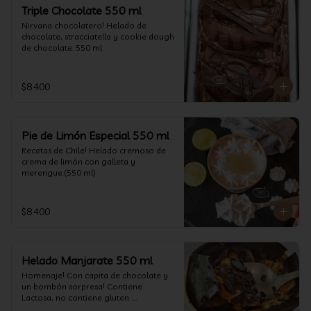
un favor y pruébelo! (550 ml)
Triple Chocolate 550 ml
Nirvana chocolatero! Helado de 
chocolate, stracciatella y cookie dough 
de chocolate. 550 ml
$8.400
Pie de Limón Especial 550 ml
Recetas de Chile! Helado cremoso de 
crema de limón con galleta y 
merengue.(550 ml)
$8.400
Helado Manjarate 550 ml
Homenaje! Con capita de chocolate y 
un bombón sorpresa! Contiene 
Lactosa, no contiene gluten  

Formato 550 ml