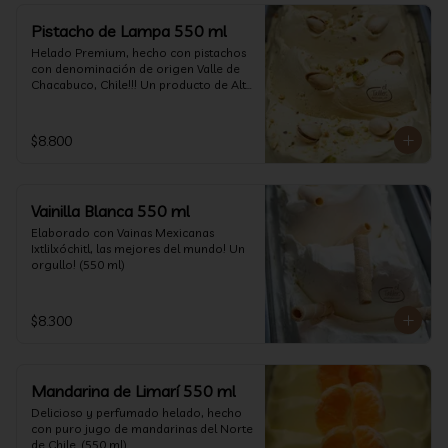
Pistacho de Lampa 550 ml
Helado Premium, hecho con pistachos 
con denominación de origen Valle de 
Chacabuco, Chile!!! Un producto de Alta 
Calidad, nacido y críado en nuestro 
país, un orgullo!!!(550 ml)
$8.800
Vainilla Blanca 550 ml
Elaborado con Vainas Mexicanas 
Ixtlilxóchitl, las mejores del mundo! Un 
orgullo! (550 ml)
$8.300
Mandarina de Limarí 550 ml
Delicioso y perfumado helado, hecho 
con puro jugo de mandarinas del Norte 
de Chile. (550 ml)