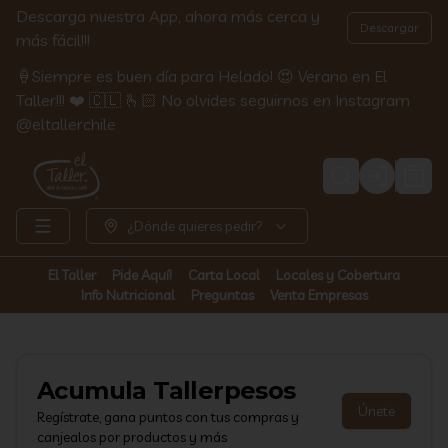
Descarga nuestra App, ahora más cerca y
Descargar
más fácil!!!
🍦Siempre es buen día para Helado! 😍 Verano en El
Taller!!! ❤️ 🇨🇱 🫰🏻 No olvides seguirnos en Instagram
@eltallerchile
Login
¿Dónde quieres pedir?
El Taller
Pide Aquí!
Carta Local
Locales y Cobertura
Info Nutricional
Preguntas
Venta Empresas
Acumula
Tallerpesos
Únete
Regístrate, gana puntos con tus compras y
canjealos por productos y más