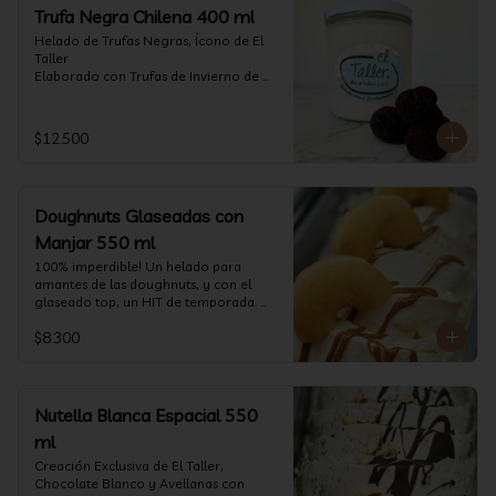
Trufa Negra Chilena 400 ml
Helado de Trufas Negras, Ícono de El 
Taller

Elaborado con Trufas de Invierno de 
Futrono, recogidas por perritos de los 
reconocidos Truferos Grau , un helado 
cremoso y con un delicado proceso 
$12.500
para obtener una experiencia 
impresionante!! Formato 400 ml

La temporada de trufas es muy corta y 
Doughnuts Glaseadas con
esta Edición es muy Limitada, 
aproveche ya de vivir esta fantástica 
Manjar 550 ml
experiencia!!

100% imperdible! Un helado para 
amantes de las doughnuts, y con el 
Ya disponible en www.eltallerchile.cl
glaseado top, un HIT de temporada. 
(550 ml)
$8.300
Nutella Blanca Espacial 550
ml
Creación Exclusiva de El Taller, 
Chocolate Blanco y Avellanas con 