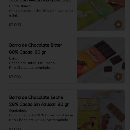
gr
Garza Blanca.

Chocolate de Leche 35% Con Avellanas 
y Sal

Fino Chocolate templado 
$7.000
artesanalmente con Avellanas 
Europeas criadas en Chile, sal de mar y 
un perfil suave de leche, notas de 
caramelo, especias y cacao tostado 
con la textura y complemento de sabor 
Barra de Chocolate Bitter
de las avellanas y sal.

80% Cacao. 80 gr
Formato: tableta 80 gramos.
Loica.

Chocolate Bitter 80% Cacao

Fino Chocolate templado 
artesanalmente con un perfil vibrante 
$7.000
de frutas rojas, zeste de pomelo y 
cacao tostado.

Formato: tableta 80 gramos.
Barra de Chocolate Leche
28% Cacao Sin Azúcar. 80 gr
Queltehue.

Chocolate Leche 28% Cacao Sin Azúcar

Fino Chocolate Sin Azúcar templado 
artesanalmente con un perfil 
$7.000
aterciopelado de frutas rojas y cacao 