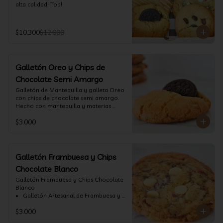
alta calidad! Top!
$10.300
$12.000
Galletón Oreo y Chips de
Chocolate Semi Amargo
⁠Galletón de Mantequilla y galleta Oreo 
con chips de chocolate semi amargo. 
Hecho con mantequilla y materias 
primas de alta calidad.
$3.000
Galletón Frambuesa y Chips
Chocolate Blanco
Galletón Frambuesa y Chips Chocolate 
Blanco

•⁠  ⁠ Galletón Artesanal de Frambuesa y 
chispas de chocolate blanco. Hecho 
$3.000
con mantequilla y materias primas de 
alta calidad. (60 gr aprox)