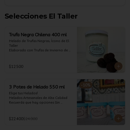
Selecciones El Taller
Trufa Negra Chilena 400 ml
Helado de Trufas Negras, Ícono de El 
Taller

Elaborado con Trufas de Invierno de 
Futrono, recogidas por perritos de los 
reconocidos Truferos Grau , un helado 
cremoso y con un delicado proceso 
$12.500
para obtener una experiencia 
impresionante!! Formato 400 ml

La temporada de trufas es muy corta y 
-
10
%
3 Potes de Helado 550 ml
esta Edición es muy Limitada, 
aproveche ya de vivir esta fantástica 
Elige tus Helados!

experiencia!!

Helados Artesanales de Alta Calidad  

Recuerda que hay opciones Sin 
Ya disponible en www.eltallerchile.cl
Lactosa, aptos para veganos, Sin 
Gluten, Low Carb y especiales para 
Diabéticos!

$22.400
$24.900
Algunos helados especiales tienen un 
costo adicional (550 ml)