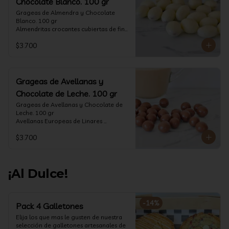
Chocolate Blanco. 100 gr
Grageas de Almendra y Chocolate 
Blanco. 100 gr

Almendritas crocantes cubiertas de fino 
chocolate blanco.

$3.700
Formato: Bolsa 100 gramos
Grageas de Avellanas y
Chocolate de Leche. 100 gr
Grageas de Avellanas y Chocolate de 
Leche. 100 gr

Avellanas Europeas de Linares 
crocantes cubiertas de fino chocolate 
$3.700
de leche.

Formato: Bolsa 100 gramos
¡Al Dulce!
-
14
%
Pack 4 Galletones
Elija los que mas le gusten de nuestra 
selección de galletones artesanales de 