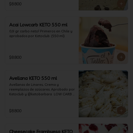
$8.800
Acai Lowcarb KETO 550 ml
0,9 gr carbo neto! Primeros en Chile y 
aprobados por Ketoclub. (550 ml)
$8.800
Avellana KETO 550 ml
Avellanas de Linares, Crema y 
reemplazos de azúcares. Aprobado por 
Ketoclub y @ketobarbara  LOW CARB 
KETO (550 ml)
$8.800
Cheesecake Frambuesa KETO