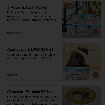
-
12
%
5 Potes El Taller 550 ml
El Pack Soñado, a un precio único! La 
mejor forma de probar una buena 
parte de nuestra Carta de Temporada. 
(550 ml)
$36.500
$41.500
Acai Lowcarb KETO 550 ml
0,9 gr carbo neto! Primeros en Chile y 
aprobados por Ketoclub. (550 ml)
$8.800
Chocolate Pistacho 550 ml
Helado Chocolate Pistacho El Taller: En 
Pascua de Resurrección lanzamos una 
versión exquisita y le fue super! Ahora 