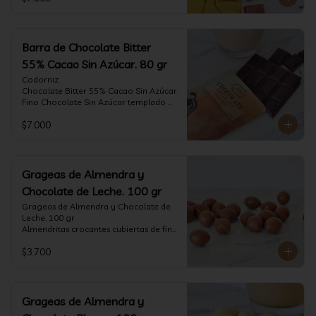
tostado.

Formato: tableta 80 gramos.
Barra de Chocolate Bitter
55% Cacao Sin Azúcar. 80 gr
Codorniz.

Chocolate Bitter 55% Cacao Sin Azúcar

Fino Chocolate Sin Azúcar templado 
artesanalmente con un perfil 
$7.000
aterciopelado de frutas rojas y cacao 
tostado.

Formato: tableta 80 gramos.
Grageas de Almendra y
Chocolate de Leche. 100 gr
Grageas de Almendra y Chocolate de 
Leche. 100 gr

Almendritas crocantes cubiertas de fino 
chocolate de leche.

$3.700
Formato: Bolsa 100 gramos
Grageas de Almendra y