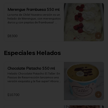
Merengue Frambuesa 550 ml
La torta de Chile! Nuestra versión es un 
helado de Merengue, con merenguitos 
duros y con pepitas de frambuesa!  
(550 ml)
$8.300
Especiales Helados
Chocolate Pistacho 550 ml
Helado Chocolate Pistacho El Taller: En 
Pascua de Resurrección lanzamos una 
versión exquisita y le fue super! Ahora 
vuelve con mas energía que nunca, con 
nuestro helado de Chocolate de alta 
calidad, al centro una bomba de 
$10.700
chocolate blanco relleno de crema de 
pistacho, y arriba nuestro crocante 
crunchy de pistacho. Por favor, hágase 