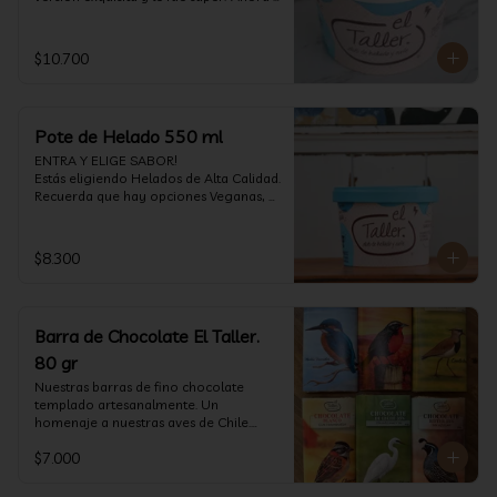
vuelve con mas energía que nunca, con 
nuestro helado de Chocolate de alta 
calidad, al centro una bomba de 
$10.700
chocolate blanco relleno de crema de 
pistacho, y arriba nuestro crocante 
crunchy de pistacho. Por favor, hágase 
un favor y pruébelo! (550 ml)
Pote de Helado 550 ml
ENTRA Y ELIGE SABOR!

Estás eligiendo Helados de Alta Calidad. 
Recuerda que hay opciones Veganas, 
Sin Gluten, Sin Lactosa y versiones para 
Sin azúcar (550 ml)
$8.300
Barra de Chocolate El Taller.
80 gr
Nuestras barras de fino chocolate 
templado artesanalmente. Un 
homenaje a nuestras aves de Chile.

Formato: 80 gr
$7.000