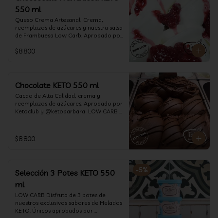
550 ml
Queso Crema Artesanal, Crema, 
reemplazos de azúcares y nuestra salsa 
de Frambuesa Low Carb. Aprobado por 
Ketoclub y @ketobarbara  LOW CARB 
$8.800
KETO. (550 ml)
Chocolate KETO 550 ml
Cacao de Alta Calidad, crema y 
reemplazos de azúcares. Aprobado por 
Ketoclub y @ketobarbara  LOW CARB 
KETO (550 ml)
$8.800
-
5
%
Selección 3 Potes KETO 550
ml
LOW CARB Disfruta de 3 potes de 
nuestros exclusivos sabores de Helados 
KETO. Únicos aprobados por 