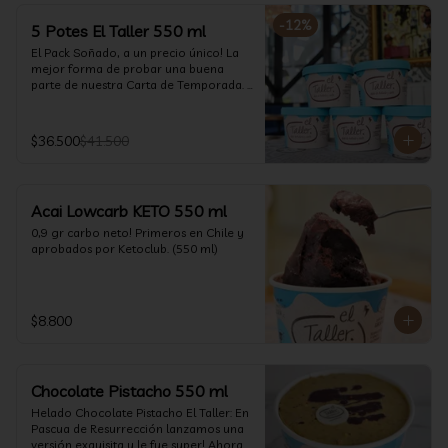
-
12
%
5 Potes El Taller 550 ml
El Pack Soñado, a un precio único! La 
mejor forma de probar una buena 
parte de nuestra Carta de Temporada. 
(550 ml)
$36.500
$41.500
Acai Lowcarb KETO 550 ml
0,9 gr carbo neto! Primeros en Chile y 
aprobados por Ketoclub. (550 ml)
$8.800
Chocolate Pistacho 550 ml
Helado Chocolate Pistacho El Taller: En 
Pascua de Resurrección lanzamos una 
versión exquisita y le fue super! Ahora 