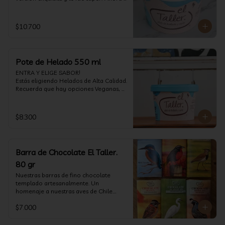
vuelve con mas energía que nunca, con 
nuestro helado de Chocolate de alta 
calidad, al centro una bomba de 
$10.700
chocolate blanco relleno de crema de 
pistacho, y arriba nuestro crocante 
crunchy de pistacho. Por favor, hágase 
un favor y pruébelo! (550 ml)
Pote de Helado 550 ml
ENTRA Y ELIGE SABOR!

Estás eligiendo Helados de Alta Calidad. 
Recuerda que hay opciones Veganas, 
Sin Gluten, Sin Lactosa y versiones para 
Sin azúcar (550 ml)
$8.300
Barra de Chocolate El Taller.
80 gr
Nuestras barras de fino chocolate 
templado artesanalmente. Un 
homenaje a nuestras aves de Chile.

Formato: 80 gr
$7.000