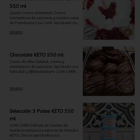
550 ml
Queso Crema Artesanal, Crema, 
reemplazos de azúcares y nuestra salsa 
de Frambuesa Low Carb. Aprobado por 
Ketoclub y @ketobarbara  LOW CARB 
$8.800
KETO. (550 ml)
Chocolate KETO 550 ml
Cacao de Alta Calidad, crema y 
reemplazos de azúcares. Aprobado por 
Ketoclub y @ketobarbara  LOW CARB 
KETO (550 ml)
$8.800
-
5
%
Selección 3 Potes KETO 550
ml
LOW CARB Disfruta de 3 potes de 
nuestros exclusivos sabores de Helados 
KETO. Únicos aprobados por 