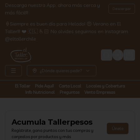
Descarga nuestra App, ahora más cerca y
Descargar
más fácil!!!
🍦Siempre es buen día para Helado! 😍 Verano en El
Taller!!! ❤️ 🇨🇱 🫰🏻 No olvides seguirnos en Instagram
@eltallerchile
Login
¿Dónde quieres pedir?
El Taller
Pide Aquí!
Carta Local
Locales y Cobertura
Info Nutricional
Preguntas
Venta Empresas
Acumula
Tallerpesos
Únete
Regístrate, gana puntos con tus compras y
canjealos por productos y más