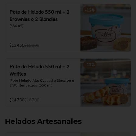
-
12
%
Pote de Helado 550 ml + 2
Brownies o 2 Blondies
(550 ml)
$13.450
$15.300
-
12
%
Pote de Helado 550 ml + 2
Waffles
¡Pote Helado Alta Calidad a Elección y 
2 Waffles belgas! (550 ml)
$14.700
$16.700
Helados Artesanales