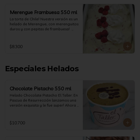
Merengue Frambuesa 550 ml
La torta de Chile! Nuestra versión es un 
helado de Merengue, con merenguitos 
duros y con pepitas de frambuesa!  
(550 ml)
$8.300
Especiales Helados
Chocolate Pistacho 550 ml
Helado Chocolate Pistacho El Taller: En 
Pascua de Resurrección lanzamos una 
versión exquisita y le fue super! Ahora 
vuelve con mas energía que nunca, con 
nuestro helado de Chocolate de alta 
calidad, al centro una bomba de 
$10.700
chocolate blanco relleno de crema de 
pistacho, y arriba nuestro crocante 
crunchy de pistacho. Por favor, hágase 