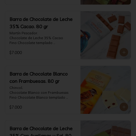
Barra de Chocolate de Leche
35% Cacao. 80 gr
Martín Pescador.

Chocolate de Leche 35% Cacao

Fino Chocolate templado 
artesanalmente con un perfil suave de 
$7.000
leche, notas de caramelo, especias y 
cacao tostado.

Formato: tableta 80 gramos.
Barra de Chocolate Blanco
con Frambuesas. 80 gr
Chincol.

Chocolate Blanco con Frambuesas

Fino Chocolate Blanco templado 
artesanalmente con incrustaciones de 
$7.000
frambuesas deshidratadas, con un perfil 
láctico elegante y notas especiadas 
contrastadas con la acidez de la 
frambuesa.

Formato: tableta 80 gramos.
Barra de Chocolate de Leche
35% Con Avellanas y Sal. 80