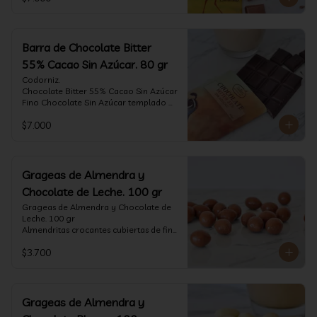
tostado.

Formato: tableta 80 gramos.
Barra de Chocolate Bitter
55% Cacao Sin Azúcar. 80 gr
Codorniz.

Chocolate Bitter 55% Cacao Sin Azúcar

Fino Chocolate Sin Azúcar templado 
artesanalmente con un perfil 
$7.000
aterciopelado de frutas rojas y cacao 
tostado.

Formato: tableta 80 gramos.
Grageas de Almendra y
Chocolate de Leche. 100 gr
Grageas de Almendra y Chocolate de 
Leche. 100 gr

Almendritas crocantes cubiertas de fino 
chocolate de leche.

$3.700
Formato: Bolsa 100 gramos
Grageas de Almendra y