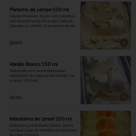
Pistacho de Lampa 550 ml
Helado Premium, hecho con pistachos 
con denominación de origen Valle de 
Chacabuco, Chile!!! Un producto de Alta 
Calidad, nacido y críado en nuestro 
país, un orgullo!!!(550 ml)
$8.800
Vainilla Blanca 550 ml
Elaborado con Vainas Mexicanas 
Ixtlilxóchitl, las mejores del mundo! Un 
orgullo! (550 ml)
$8.300
Mandarina de Limarí 550 ml
Delicioso y perfumado helado, hecho 
con puro jugo de mandarinas del Norte 
de Chile. (550 ml)