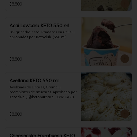
$8.800
Acai Lowcarb KETO 550 ml
0,9 gr carbo neto! Primeros en Chile y 
aprobados por Ketoclub. (550 ml)
$8.800
Avellana KETO 550 ml
Avellanas de Linares, Crema y 
reemplazos de azúcares. Aprobado por 
Ketoclub y @ketobarbara  LOW CARB 
KETO (550 ml)
$8.800
Cheesecake Frambuesa KETO