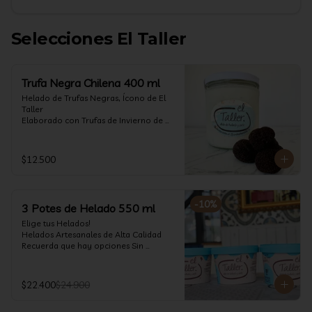
Selecciones El Taller
Trufa Negra Chilena 400 ml
Helado de Trufas Negras, Ícono de El 
Taller

Elaborado con Trufas de Invierno de 
Futrono, recogidas por perritos de los 
reconocidos Truferos Grau , un helado 
cremoso y con un delicado proceso 
$12.500
para obtener una experiencia 
impresionante!! Formato 400 ml

La temporada de trufas es muy corta y 
-
10
%
3 Potes de Helado 550 ml
esta Edición es muy Limitada, 
aproveche ya de vivir esta fantástica 
Elige tus Helados!

experiencia!!

Helados Artesanales de Alta Calidad  

Recuerda que hay opciones Sin 
Ya disponible en www.eltallerchile.cl
Lactosa, aptos para veganos, Sin 
Gluten, Low Carb y especiales para 
Diabéticos!

$22.400
$24.900
Algunos helados especiales tienen un 
costo adicional (550 ml)