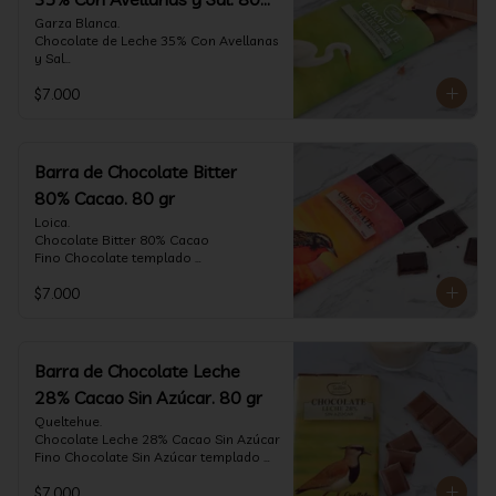
gr
Garza Blanca.

Chocolate de Leche 35% Con Avellanas 
y Sal

Fino Chocolate templado 
$7.000
artesanalmente con Avellanas 
Europeas criadas en Chile, sal de mar y 
un perfil suave de leche, notas de 
caramelo, especias y cacao tostado 
con la textura y complemento de sabor 
Barra de Chocolate Bitter
de las avellanas y sal.

80% Cacao. 80 gr
Formato: tableta 80 gramos.
Loica.

Chocolate Bitter 80% Cacao

Fino Chocolate templado 
artesanalmente con un perfil vibrante 
$7.000
de frutas rojas, zeste de pomelo y 
cacao tostado.

Formato: tableta 80 gramos.
Barra de Chocolate Leche
28% Cacao Sin Azúcar. 80 gr
Queltehue.

Chocolate Leche 28% Cacao Sin Azúcar

Fino Chocolate Sin Azúcar templado 
artesanalmente con un perfil 
$7.000
aterciopelado de frutas rojas y cacao 