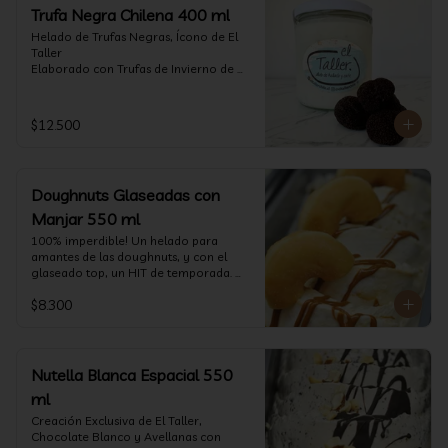
Trufa Negra Chilena 400 ml
Helado de Trufas Negras, Ícono de El 
Taller

Elaborado con Trufas de Invierno de 
Futrono, recogidas por perritos de los 
reconocidos Truferos Grau , un helado 
cremoso y con un delicado proceso 
$12.500
para obtener una experiencia 
impresionante!! Formato 400 ml

La temporada de trufas es muy corta y 
Doughnuts Glaseadas con
esta Edición es muy Limitada, 
aproveche ya de vivir esta fantástica 
Manjar 550 ml
experiencia!!

100% imperdible! Un helado para 
amantes de las doughnuts, y con el 
Ya disponible en www.eltallerchile.cl
glaseado top, un HIT de temporada. 
(550 ml)
$8.300
Nutella Blanca Espacial 550
ml
Creación Exclusiva de El Taller, 
Chocolate Blanco y Avellanas con 