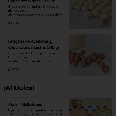
Chocolate Blanco. 100 gr
Grageas de Almendra y Chocolate 
Blanco. 100 gr

Almendritas crocantes cubiertas de fino 
chocolate blanco.

$3.700
Formato: Bolsa 100 gramos
Grageas de Avellanas y
Chocolate de Leche. 100 gr
Grageas de Avellanas y Chocolate de 
Leche. 100 gr

Avellanas Europeas de Linares 
crocantes cubiertas de fino chocolate 
$3.700
de leche.

Formato: Bolsa 100 gramos
¡Al Dulce!
-
14
%
Pack 4 Galletones
Elija los que mas le gusten de nuestra 
selección de galletones artesanales de 