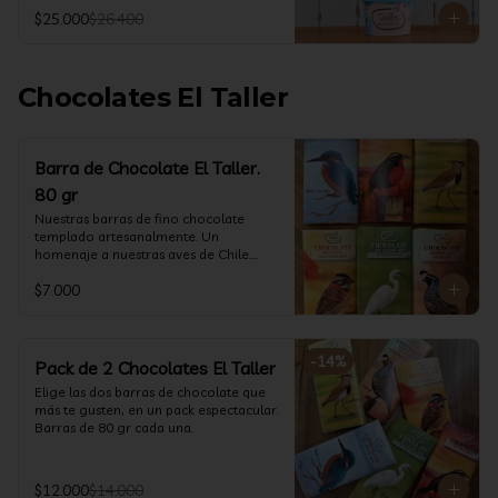
@ketoclub_cl . Chequea en la pestaña 
$25.000
$26.400
Info Nutricional 

Potes (550 ml aprox)
Chocolates El Taller
Barra de Chocolate El Taller.
80 gr
Nuestras barras de fino chocolate 
templado artesanalmente. Un 
homenaje a nuestras aves de Chile.

Formato: 80 gr
$7.000
-
14
%
Pack de 2 Chocolates El Taller
Elige las dos barras de chocolate que 
más te gusten, en un pack espectacular.

Barras de 80 gr cada una.
$12.000
$14.000