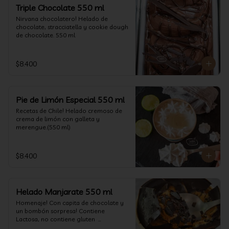
un favor y pruébelo! (550 ml)
Triple Chocolate 550 ml
Nirvana chocolatero! Helado de 
chocolate, stracciatella y cookie dough 
de chocolate. 550 ml
$8.400
Pie de Limón Especial 550 ml
Recetas de Chile! Helado cremoso de 
crema de limón con galleta y 
merengue.(550 ml)
$8.400
Helado Manjarate 550 ml
Homenaje! Con capita de chocolate y 
un bombón sorpresa! Contiene 
Lactosa, no contiene gluten  

Formato 550 ml