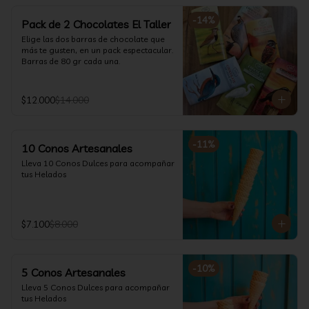
-
14
%
Pack de 2 Chocolates El Taller
Elige las dos barras de chocolate que 
más te gusten, en un pack espectacular.

Barras de 80 gr cada una.
$12.000
$14.000
-
11
%
10 Conos Artesanales
Lleva 10 Conos Dulces para acompañar 
tus Helados
$7.100
$8.000
-
10
%
5 Conos Artesanales
Lleva 5 Conos Dulces para acompañar 
tus Helados