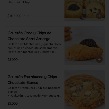
alta calidad! Top!
$10.300
$12.000
Galletón Oreo y Chips de
Chocolate Semi Amargo
⁠Galletón de Mantequilla y galleta Oreo 
con chips de chocolate semi amargo. 
Hecho con mantequilla y materias 
primas de alta calidad.
$3.000
Galletón Frambuesa y Chips
Chocolate Blanco
Galletón Frambuesa y Chips Chocolate 
Blanco

•⁠  ⁠ Galletón Artesanal de Frambuesa y 
chispas de chocolate blanco. Hecho 
$3.000
con mantequilla y materias primas de 
alta calidad. (60 gr aprox)