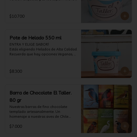
vuelve con mas energía que nunca, con 
nuestro helado de Chocolate de alta 
calidad, al centro una bomba de 
$10.700
chocolate blanco relleno de crema de 
pistacho, y arriba nuestro crocante 
crunchy de pistacho. Por favor, hágase 
un favor y pruébelo! (550 ml)
Pote de Helado 550 ml
ENTRA Y ELIGE SABOR!

Estás eligiendo Helados de Alta Calidad. 
Recuerda que hay opciones Veganas, 
Sin Gluten, Sin Lactosa y versiones para 
Sin azúcar (550 ml)
$8.300
Barra de Chocolate El Taller.
80 gr
Nuestras barras de fino chocolate 
templado artesanalmente. Un 
homenaje a nuestras aves de Chile.

Formato: 80 gr
$7.000