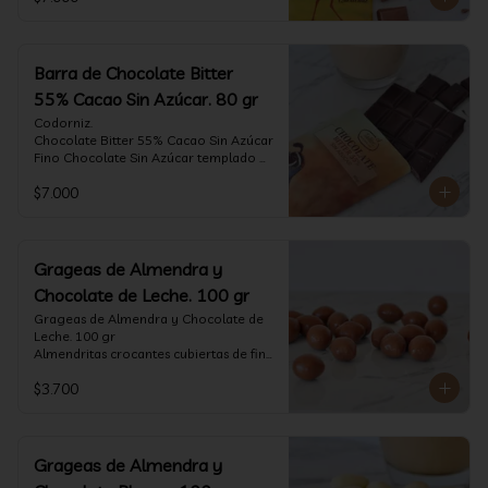
tostado.

Formato: tableta 80 gramos.
Barra de Chocolate Bitter
55% Cacao Sin Azúcar. 80 gr
Codorniz.

Chocolate Bitter 55% Cacao Sin Azúcar

Fino Chocolate Sin Azúcar templado 
artesanalmente con un perfil 
$7.000
aterciopelado de frutas rojas y cacao 
tostado.

Formato: tableta 80 gramos.
Grageas de Almendra y
Chocolate de Leche. 100 gr
Grageas de Almendra y Chocolate de 
Leche. 100 gr

Almendritas crocantes cubiertas de fino 
chocolate de leche.

$3.700
Formato: Bolsa 100 gramos
Grageas de Almendra y