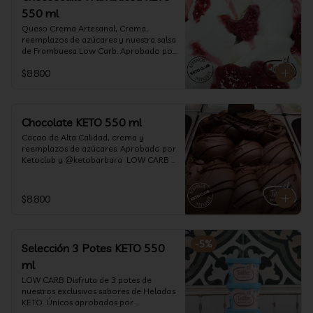
550 ml
Queso Crema Artesanal, Crema, 
reemplazos de azúcares y nuestra salsa 
de Frambuesa Low Carb. Aprobado por 
Ketoclub y @ketobarbara  LOW CARB 
$8.800
KETO. (550 ml)
Chocolate KETO 550 ml
Cacao de Alta Calidad, crema y 
reemplazos de azúcares. Aprobado por 
Ketoclub y @ketobarbara  LOW CARB 
KETO (550 ml)
$8.800
-
5
%
Selección 3 Potes KETO 550
ml
LOW CARB Disfruta de 3 potes de 
nuestros exclusivos sabores de Helados 
KETO. Únicos aprobados por 