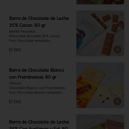
Barra de Chocolate de Leche
35% Cacao. 80 gr
Martín Pescador.

Chocolate de Leche 35% Cacao

Fino Chocolate templado 
artesanalmente con un perfil suave de 
$7.000
leche, notas de caramelo, especias y 
cacao tostado.

Formato: tableta 80 gramos.
Barra de Chocolate Blanco
con Frambuesas. 80 gr
Chincol.

Chocolate Blanco con Frambuesas

Fino Chocolate Blanco templado 
artesanalmente con incrustaciones de 
$7.000
frambuesas deshidratadas, con un perfil 
láctico elegante y notas especiadas 
contrastadas con la acidez de la 
frambuesa.

Formato: tableta 80 gramos.
Barra de Chocolate de Leche
35% Con Avellanas y Sal. 80