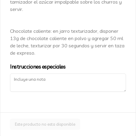
tamizador el azúcar impalpable sobre los churros y
Helado.
servir.
$3.500
Chocolate caliente: en jarro texturizador, disponer
13g de chocolate caliente en polvo y agregar 50 ml
Blondie Frambuesa KETO 90
de leche, texturizar por 30 segundos y servir en taza
grs.
de expreso.
LOW CARB Solo 7,2 grs Carbos Netos  
Aprobado por KetoClub. Ingredientes: 
Instrucciones especiales
Mantequilla, Harina de Almendras, 
Huevo, Alulosa, Harina de Coco, 
$4.300
Frambuesa, Goma Xantana.
Brownie
Exquisito Brownie de 90 grs aprox, un 
clásico de El Taller, ideal para 
acompañarlo con Helado.
Este producto no esta disponible
$3.500