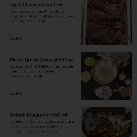
un favor y pruébelo! (550 ml)
Triple Chocolate 550 ml
Nirvana chocolatero! Helado de 
chocolate, stracciatella y cookie dough 
de chocolate. 550 ml
$8.400
Pie de Limón Especial 550 ml
Recetas de Chile! Helado cremoso de 
crema de limón con galleta y 
merengue.(550 ml)
$8.400
Helado Manjarate 550 ml
Homenaje! Con capita de chocolate y 
un bombón sorpresa! Contiene 
Lactosa, no contiene gluten  

Formato 550 ml