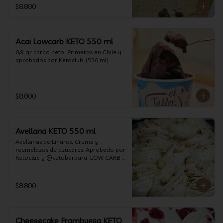
$8.800
Acai Lowcarb KETO 550 ml
0,9 gr carbo neto! Primeros en Chile y 
aprobados por Ketoclub. (550 ml)
$8.800
Avellana KETO 550 ml
Avellanas de Linares, Crema y 
reemplazos de azúcares. Aprobado por 
Ketoclub y @ketobarbara  LOW CARB 
KETO (550 ml)
$8.800
Cheesecake Frambuesa KETO