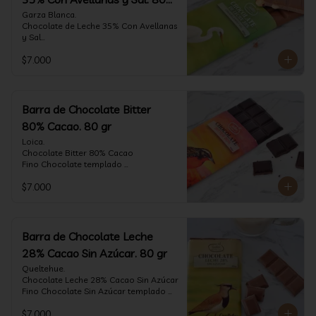
gr
Garza Blanca.

Chocolate de Leche 35% Con Avellanas 
y Sal

Fino Chocolate templado 
$7.000
artesanalmente con Avellanas 
Europeas criadas en Chile, sal de mar y 
un perfil suave de leche, notas de 
caramelo, especias y cacao tostado 
con la textura y complemento de sabor 
Barra de Chocolate Bitter
de las avellanas y sal.

80% Cacao. 80 gr
Formato: tableta 80 gramos.
Loica.

Chocolate Bitter 80% Cacao

Fino Chocolate templado 
artesanalmente con un perfil vibrante 
$7.000
de frutas rojas, zeste de pomelo y 
cacao tostado.

Formato: tableta 80 gramos.
Barra de Chocolate Leche
28% Cacao Sin Azúcar. 80 gr
Queltehue.

Chocolate Leche 28% Cacao Sin Azúcar

Fino Chocolate Sin Azúcar templado 
artesanalmente con un perfil 
$7.000
aterciopelado de frutas rojas y cacao 