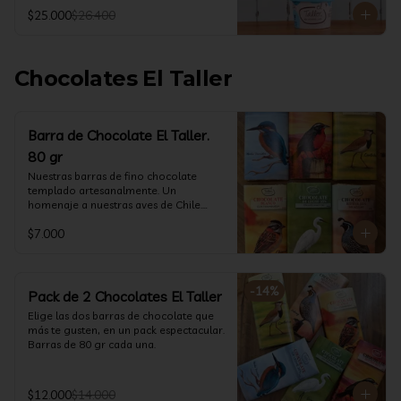
@ketoclub_cl . Chequea en la pestaña 
$25.000
$26.400
Info Nutricional 

Potes (550 ml aprox)
Chocolates El Taller
Barra de Chocolate El Taller.
80 gr
Nuestras barras de fino chocolate 
templado artesanalmente. Un 
homenaje a nuestras aves de Chile.

Formato: 80 gr
$7.000
-
14
%
Pack de 2 Chocolates El Taller
Elige las dos barras de chocolate que 
más te gusten, en un pack espectacular.

Barras de 80 gr cada una.
$12.000
$14.000