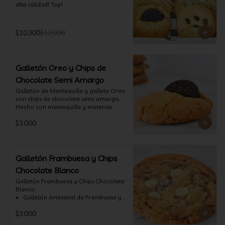
alta calidad! Top!
$10.300
$12.000
Galletón Oreo y Chips de
Chocolate Semi Amargo
⁠Galletón de Mantequilla y galleta Oreo 
con chips de chocolate semi amargo. 
Hecho con mantequilla y materias 
primas de alta calidad.
$3.000
Galletón Frambuesa y Chips
Chocolate Blanco
Galletón Frambuesa y Chips Chocolate 
Blanco

•⁠  ⁠ Galletón Artesanal de Frambuesa y 
chispas de chocolate blanco. Hecho 
$3.000
con mantequilla y materias primas de 
alta calidad. (60 gr aprox)