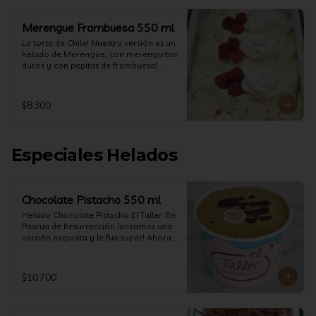
Merengue Frambuesa 550 ml
La torta de Chile! Nuestra versión es un 
helado de Merengue, con merenguitos 
duros y con pepitas de frambuesa!  
(550 ml)
$8.300
Especiales Helados
Chocolate Pistacho 550 ml
Helado Chocolate Pistacho El Taller: En 
Pascua de Resurrección lanzamos una 
versión exquisita y le fue super! Ahora 
vuelve con mas energía que nunca, con 
nuestro helado de Chocolate de alta 
calidad, al centro una bomba de 
$10.700
chocolate blanco relleno de crema de 
pistacho, y arriba nuestro crocante 
crunchy de pistacho. Por favor, hágase 