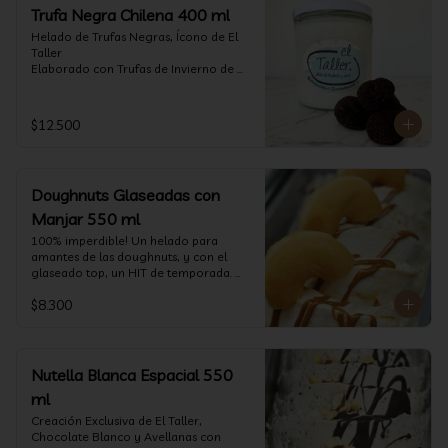
Trufa Negra Chilena 400 ml
Helado de Trufas Negras, Ícono de El 
Taller

Elaborado con Trufas de Invierno de 
Futrono, recogidas por perritos de los 
reconocidos Truferos Grau , un helado 
cremoso y con un delicado proceso 
$12.500
para obtener una experiencia 
impresionante!! Formato 400 ml

La temporada de trufas es muy corta y 
Doughnuts Glaseadas con
esta Edición es muy Limitada, 
aproveche ya de vivir esta fantástica 
Manjar 550 ml
experiencia!!

100% imperdible! Un helado para 
amantes de las doughnuts, y con el 
Ya disponible en www.eltallerchile.cl
glaseado top, un HIT de temporada. 
(550 ml)
$8.300
Nutella Blanca Espacial 550
ml
Creación Exclusiva de El Taller, 
Chocolate Blanco y Avellanas con 