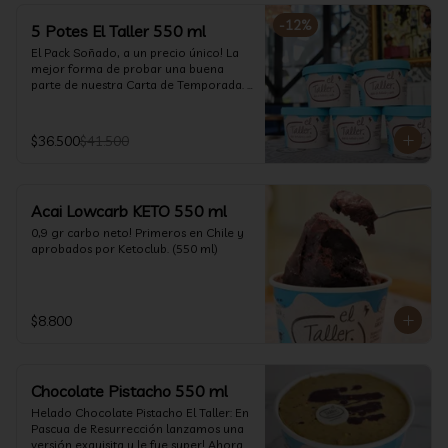
-
12
%
5 Potes El Taller 550 ml
El Pack Soñado, a un precio único! La 
mejor forma de probar una buena 
parte de nuestra Carta de Temporada. 
(550 ml)
$36.500
$41.500
Acai Lowcarb KETO 550 ml
0,9 gr carbo neto! Primeros en Chile y 
aprobados por Ketoclub. (550 ml)
$8.800
Chocolate Pistacho 550 ml
Helado Chocolate Pistacho El Taller: En 
Pascua de Resurrección lanzamos una 
versión exquisita y le fue super! Ahora 