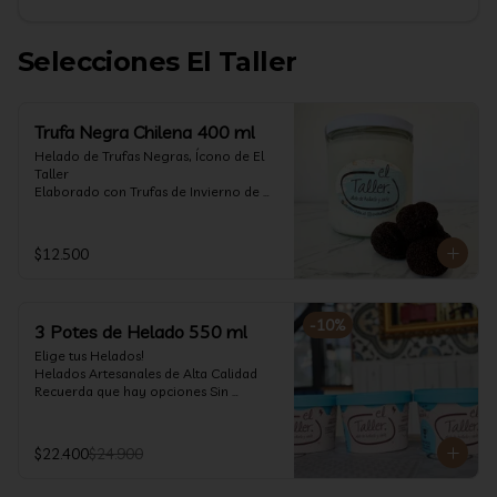
Selecciones El Taller
Trufa Negra Chilena 400 ml
Helado de Trufas Negras, Ícono de El 
Taller

Elaborado con Trufas de Invierno de 
Futrono, recogidas por perritos de los 
reconocidos Truferos Grau , un helado 
cremoso y con un delicado proceso 
$12.500
para obtener una experiencia 
impresionante!! Formato 400 ml

La temporada de trufas es muy corta y 
-
10
%
3 Potes de Helado 550 ml
esta Edición es muy Limitada, 
aproveche ya de vivir esta fantástica 
Elige tus Helados!

experiencia!!

Helados Artesanales de Alta Calidad  

Recuerda que hay opciones Sin 
Ya disponible en www.eltallerchile.cl
Lactosa, aptos para veganos, Sin 
Gluten, Low Carb y especiales para 
Diabéticos!

$22.400
$24.900
Algunos helados especiales tienen un 
costo adicional (550 ml)