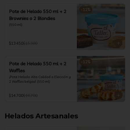
-
12
%
Pote de Helado 550 ml + 2
Brownies o 2 Blondies
(550 ml)
$13.450
$15.300
-
12
%
Pote de Helado 550 ml + 2
Waffles
¡Pote Helado Alta Calidad a Elección y 
2 Waffles belgas! (550 ml)
$14.700
$16.700
Helados Artesanales