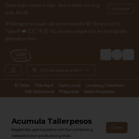
Descarga nuestra App, ahora más cerca y
Descargar
más fácil!!!
🍦Siempre es buen día para Helado! 😍 Verano en El
Taller!!! ❤️ 🇨🇱 🫰🏻 No olvides seguirnos en Instagram
@eltallerchile
Login
¿Dónde quieres pedir?
El Taller
Pide Aquí!
Carta Local
Locales y Cobertura
Info Nutricional
Preguntas
Venta Empresas
Acumula
Tallerpesos
Únete
Regístrate, gana puntos con tus compras y
canjealos por productos y más