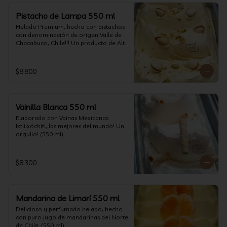
Pistacho de Lampa 550 ml
Helado Premium, hecho con pistachos 
con denominación de origen Valle de 
Chacabuco, Chile!!! Un producto de Alta 
Calidad, nacido y críado en nuestro 
país, un orgullo!!!(550 ml)
$8.800
Vainilla Blanca 550 ml
Elaborado con Vainas Mexicanas 
Ixtlilxóchitl, las mejores del mundo! Un 
orgullo! (550 ml)
$8.300
Mandarina de Limarí 550 ml
Delicioso y perfumado helado, hecho 
con puro jugo de mandarinas del Norte 
de Chile. (550 ml)