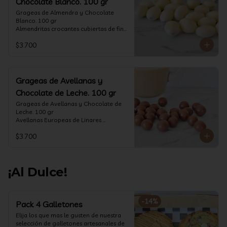
Chocolate Blanco. 100 gr
Grageas de Almendra y Chocolate 
Blanco. 100 gr

Almendritas crocantes cubiertas de fino 
chocolate blanco.

$3.700
Formato: Bolsa 100 gramos
Grageas de Avellanas y
Chocolate de Leche. 100 gr
Grageas de Avellanas y Chocolate de 
Leche. 100 gr

Avellanas Europeas de Linares 
crocantes cubiertas de fino chocolate 
$3.700
de leche.

Formato: Bolsa 100 gramos
¡Al Dulce!
-
14
%
Pack 4 Galletones
Elija los que mas le gusten de nuestra 
selección de galletones artesanales de 