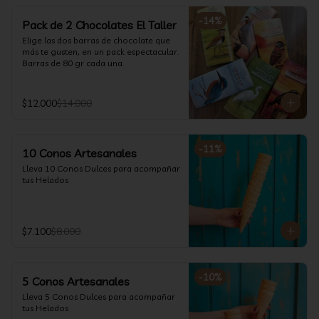
-
14
%
Pack de 2 Chocolates El Taller
Elige las dos barras de chocolate que 
más te gusten, en un pack espectacular.

Barras de 80 gr cada una.
$12.000
$14.000
-
11
%
10 Conos Artesanales
Lleva 10 Conos Dulces para acompañar 
tus Helados
$7.100
$8.000
-
10
%
5 Conos Artesanales
Lleva 5 Conos Dulces para acompañar 
tus Helados