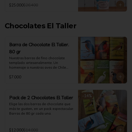
@ketoclub_cl . Chequea en la pestaña 
$25.000
$26.400
Info Nutricional 

Potes (550 ml aprox)
Chocolates El Taller
Barra de Chocolate El Taller.
80 gr
Nuestras barras de fino chocolate 
templado artesanalmente. Un 
homenaje a nuestras aves de Chile.

Formato: 80 gr
$7.000
-
14
%
Pack de 2 Chocolates El Taller
Elige las dos barras de chocolate que 
más te gusten, en un pack espectacular.

Barras de 80 gr cada una.
$12.000
$14.000