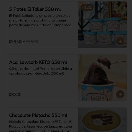
-
12
%
5 Potes El Taller 550 ml
El Pack Soñado, a un precio único! La 
mejor forma de probar una buena 
parte de nuestra Carta de Temporada. 
(550 ml)
$36.500
$41.500
Acai Lowcarb KETO 550 ml
0,9 gr carbo neto! Primeros en Chile y 
aprobados por Ketoclub. (550 ml)
$8.800
Chocolate Pistacho 550 ml
Helado Chocolate Pistacho El Taller: En 
Pascua de Resurrección lanzamos una 
versión exquisita y le fue super! Ahora 