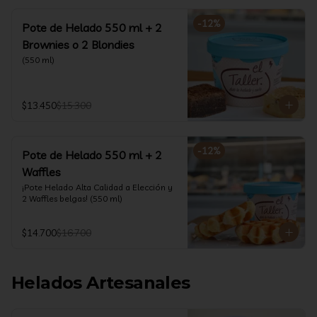
-
12
%
Pote de Helado 550 ml + 2
Brownies o 2 Blondies
(550 ml)
$13.450
$15.300
-
12
%
Pote de Helado 550 ml + 2
Waffles
¡Pote Helado Alta Calidad a Elección y 
2 Waffles belgas! (550 ml)
$14.700
$16.700
Helados Artesanales