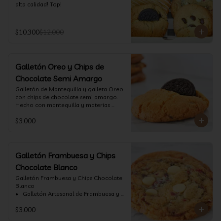
alta calidad! Top!
$10.300
$12.000
Galletón Oreo y Chips de
Chocolate Semi Amargo
⁠Galletón de Mantequilla y galleta Oreo 
con chips de chocolate semi amargo. 
Hecho con mantequilla y materias 
primas de alta calidad.
$3.000
Galletón Frambuesa y Chips
Chocolate Blanco
Galletón Frambuesa y Chips Chocolate 
Blanco

•⁠  ⁠ Galletón Artesanal de Frambuesa y 
chispas de chocolate blanco. Hecho 
$3.000
con mantequilla y materias primas de 
alta calidad. (60 gr aprox)