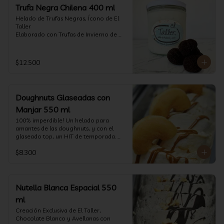
Trufa Negra Chilena 400 ml
Helado de Trufas Negras, Ícono de El 
Taller

Elaborado con Trufas de Invierno de 
Futrono, recogidas por perritos de los 
reconocidos Truferos Grau , un helado 
cremoso y con un delicado proceso 
$12.500
para obtener una experiencia 
impresionante!! Formato 400 ml

La temporada de trufas es muy corta y 
Doughnuts Glaseadas con
esta Edición es muy Limitada, 
aproveche ya de vivir esta fantástica 
Manjar 550 ml
experiencia!!

100% imperdible! Un helado para 
amantes de las doughnuts, y con el 
Ya disponible en www.eltallerchile.cl
glaseado top, un HIT de temporada. 
(550 ml)
$8.300
Nutella Blanca Espacial 550
ml
Creación Exclusiva de El Taller, 
Chocolate Blanco y Avellanas con 