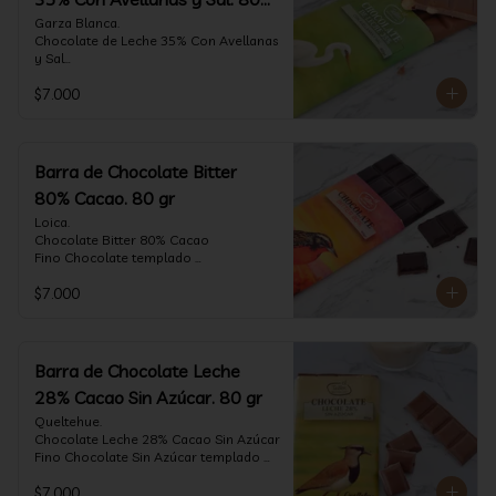
gr
Garza Blanca.

Chocolate de Leche 35% Con Avellanas 
y Sal

Fino Chocolate templado 
$7.000
artesanalmente con Avellanas 
Europeas criadas en Chile, sal de mar y 
un perfil suave de leche, notas de 
caramelo, especias y cacao tostado 
con la textura y complemento de sabor 
Barra de Chocolate Bitter
de las avellanas y sal.

80% Cacao. 80 gr
Formato: tableta 80 gramos.
Loica.

Chocolate Bitter 80% Cacao

Fino Chocolate templado 
artesanalmente con un perfil vibrante 
$7.000
de frutas rojas, zeste de pomelo y 
cacao tostado.

Formato: tableta 80 gramos.
Barra de Chocolate Leche
28% Cacao Sin Azúcar. 80 gr
Queltehue.

Chocolate Leche 28% Cacao Sin Azúcar

Fino Chocolate Sin Azúcar templado 
artesanalmente con un perfil 
$7.000
aterciopelado de frutas rojas y cacao 