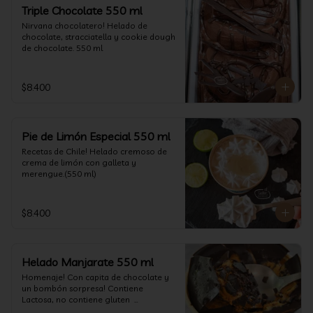
un favor y pruébelo! (550 ml)
Triple Chocolate 550 ml
Nirvana chocolatero! Helado de 
chocolate, stracciatella y cookie dough 
de chocolate. 550 ml
$8.400
Pie de Limón Especial 550 ml
Recetas de Chile! Helado cremoso de 
crema de limón con galleta y 
merengue.(550 ml)
$8.400
Helado Manjarate 550 ml
Homenaje! Con capita de chocolate y 
un bombón sorpresa! Contiene 
Lactosa, no contiene gluten  

Formato 550 ml