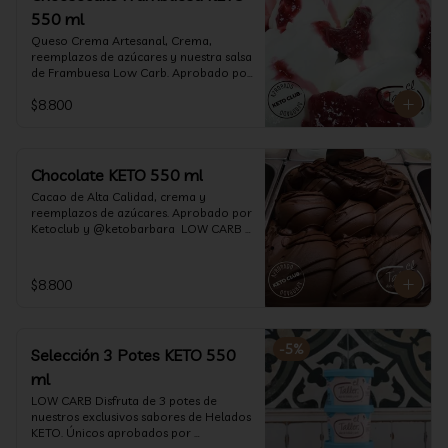
550 ml
Queso Crema Artesanal, Crema, 
reemplazos de azúcares y nuestra salsa 
de Frambuesa Low Carb. Aprobado por 
Ketoclub y @ketobarbara  LOW CARB 
$8.800
KETO. (550 ml)
Chocolate KETO 550 ml
Cacao de Alta Calidad, crema y 
reemplazos de azúcares. Aprobado por 
Ketoclub y @ketobarbara  LOW CARB 
KETO (550 ml)
$8.800
-
5
%
Selección 3 Potes KETO 550
ml
LOW CARB Disfruta de 3 potes de 
nuestros exclusivos sabores de Helados 
KETO. Únicos aprobados por 