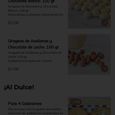
Chocolate Blanco. 100 gr
Grageas de Almendra y Chocolate 
Blanco. 100 gr

Almendritas crocantes cubiertas de fino 
chocolate blanco.

$3.700
Formato: Bolsa 100 gramos
Grageas de Avellanas y
Chocolate de Leche. 100 gr
Grageas de Avellanas y Chocolate de 
Leche. 100 gr

Avellanas Europeas de Linares 
crocantes cubiertas de fino chocolate 
$3.700
de leche.

Formato: Bolsa 100 gramos
¡Al Dulce!
-
14
%
Pack 4 Galletones
Elija los que mas le gusten de nuestra 
selección de galletones artesanales de 