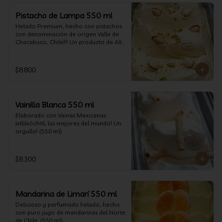
Pistacho de Lampa 550 ml
Helado Premium, hecho con pistachos 
con denominación de origen Valle de 
Chacabuco, Chile!!! Un producto de Alta 
Calidad, nacido y críado en nuestro 
país, un orgullo!!!(550 ml)
$8.800
Vainilla Blanca 550 ml
Elaborado con Vainas Mexicanas 
Ixtlilxóchitl, las mejores del mundo! Un 
orgullo! (550 ml)
$8.300
Mandarina de Limarí 550 ml
Delicioso y perfumado helado, hecho 
con puro jugo de mandarinas del Norte 
de Chile. (550 ml)