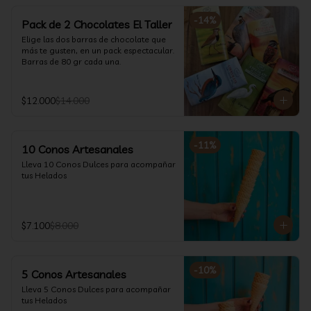
-
14
%
Pack de 2 Chocolates El Taller
Elige las dos barras de chocolate que 
más te gusten, en un pack espectacular.

Barras de 80 gr cada una.
$12.000
$14.000
-
11
%
10 Conos Artesanales
Lleva 10 Conos Dulces para acompañar 
tus Helados
$7.100
$8.000
-
10
%
5 Conos Artesanales
Lleva 5 Conos Dulces para acompañar 
tus Helados