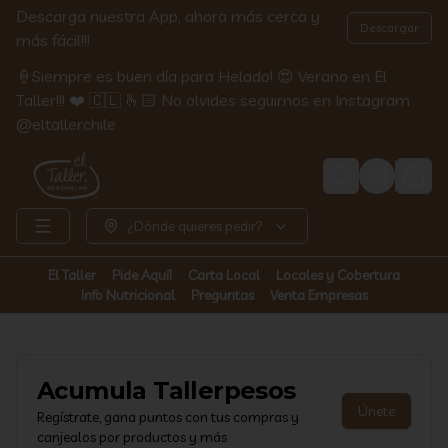
Descarga nuestra App, ahora más cerca y
Descargar
más fácil!!!
🍦Siempre es buen día para Helado! 😍 Verano en El
Taller!!! ❤️ 🇨🇱 🫰🏻 No olvides seguirnos en Instagram
@eltallerchile
Login
¿Dónde quieres pedir?
El Taller
Pide Aquí!
Carta Local
Locales y Cobertura
Info Nutricional
Preguntas
Venta Empresas
Acumula
Tallerpesos
Únete
Regístrate, gana puntos con tus compras y
canjealos por productos y más