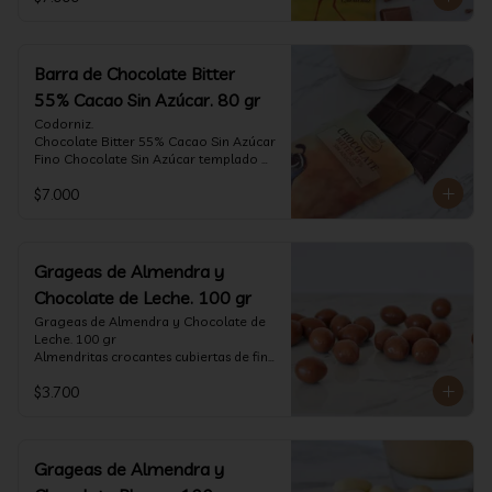
tostado.

Formato: tableta 80 gramos.
Barra de Chocolate Bitter
55% Cacao Sin Azúcar. 80 gr
Codorniz.

Chocolate Bitter 55% Cacao Sin Azúcar

Fino Chocolate Sin Azúcar templado 
artesanalmente con un perfil 
$7.000
aterciopelado de frutas rojas y cacao 
tostado.

Formato: tableta 80 gramos.
Grageas de Almendra y
Chocolate de Leche. 100 gr
Grageas de Almendra y Chocolate de 
Leche. 100 gr

Almendritas crocantes cubiertas de fino 
chocolate de leche.

$3.700
Formato: Bolsa 100 gramos
Grageas de Almendra y