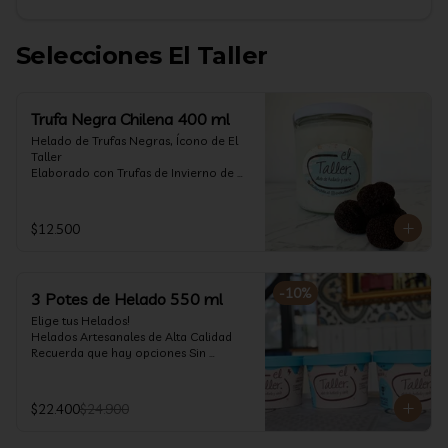
Selecciones El Taller
Trufa Negra Chilena 400 ml
Helado de Trufas Negras, Ícono de El 
Taller

Elaborado con Trufas de Invierno de 
Futrono, recogidas por perritos de los 
reconocidos Truferos Grau , un helado 
cremoso y con un delicado proceso 
$12.500
para obtener una experiencia 
impresionante!! Formato 400 ml

La temporada de trufas es muy corta y 
-
10
%
3 Potes de Helado 550 ml
esta Edición es muy Limitada, 
aproveche ya de vivir esta fantástica 
Elige tus Helados!

experiencia!!

Helados Artesanales de Alta Calidad  

Recuerda que hay opciones Sin 
Ya disponible en www.eltallerchile.cl
Lactosa, aptos para veganos, Sin 
Gluten, Low Carb y especiales para 
Diabéticos!

$22.400
$24.900
Algunos helados especiales tienen un 
costo adicional (550 ml)