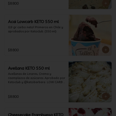
$8.800
Acai Lowcarb KETO 550 ml
0,9 gr carbo neto! Primeros en Chile y 
aprobados por Ketoclub. (550 ml)
$8.800
Avellana KETO 550 ml
Avellanas de Linares, Crema y 
reemplazos de azúcares. Aprobado por 
Ketoclub y @ketobarbara  LOW CARB 
KETO (550 ml)
$8.800
Cheesecake Frambuesa KETO