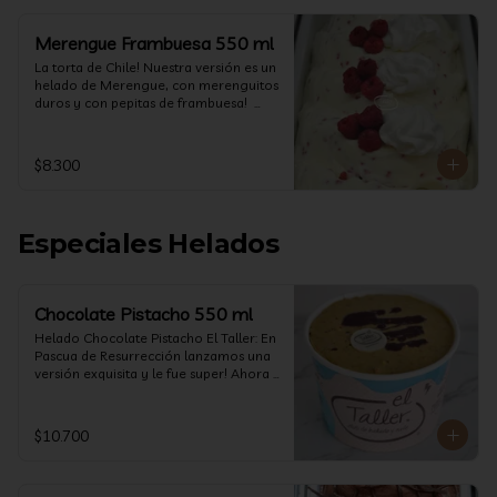
Merengue Frambuesa 550 ml
La torta de Chile! Nuestra versión es un 
helado de Merengue, con merenguitos 
duros y con pepitas de frambuesa!  
(550 ml)
$8.300
Especiales Helados
Chocolate Pistacho 550 ml
Helado Chocolate Pistacho El Taller: En 
Pascua de Resurrección lanzamos una 
versión exquisita y le fue super! Ahora 
vuelve con mas energía que nunca, con 
nuestro helado de Chocolate de alta 
calidad, al centro una bomba de 
$10.700
chocolate blanco relleno de crema de 
pistacho, y arriba nuestro crocante 
crunchy de pistacho. Por favor, hágase 