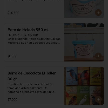
vuelve con mas energía que nunca, con 
nuestro helado de Chocolate de alta 
calidad, al centro una bomba de 
$10.700
chocolate blanco relleno de crema de 
pistacho, y arriba nuestro crocante 
crunchy de pistacho. Por favor, hágase 
un favor y pruébelo! (550 ml)
Pote de Helado 550 ml
ENTRA Y ELIGE SABOR!

Estás eligiendo Helados de Alta Calidad. 
Recuerda que hay opciones Veganas, 
Sin Gluten, Sin Lactosa y versiones para 
Sin azúcar (550 ml)
$8.300
Barra de Chocolate El Taller.
80 gr
Nuestras barras de fino chocolate 
templado artesanalmente. Un 
homenaje a nuestras aves de Chile.

Formato: 80 gr
$7.000