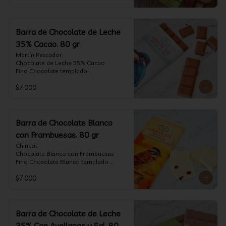
Barra de Chocolate de Leche
35% Cacao. 80 gr
Martín Pescador.

Chocolate de Leche 35% Cacao

Fino Chocolate templado 
artesanalmente con un perfil suave de 
$7.000
leche, notas de caramelo, especias y 
cacao tostado.

Formato: tableta 80 gramos.
Barra de Chocolate Blanco
con Frambuesas. 80 gr
Chincol.

Chocolate Blanco con Frambuesas

Fino Chocolate Blanco templado 
artesanalmente con incrustaciones de 
$7.000
frambuesas deshidratadas, con un perfil 
láctico elegante y notas especiadas 
contrastadas con la acidez de la 
frambuesa.

Formato: tableta 80 gramos.
Barra de Chocolate de Leche
35% Con Avellanas y Sal. 80