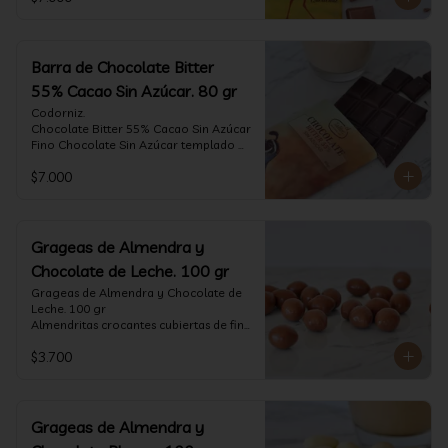
tostado.

Formato: tableta 80 gramos.
Barra de Chocolate Bitter
55% Cacao Sin Azúcar. 80 gr
Codorniz.

Chocolate Bitter 55% Cacao Sin Azúcar

Fino Chocolate Sin Azúcar templado 
artesanalmente con un perfil 
$7.000
aterciopelado de frutas rojas y cacao 
tostado.

Formato: tableta 80 gramos.
Grageas de Almendra y
Chocolate de Leche. 100 gr
Grageas de Almendra y Chocolate de 
Leche. 100 gr

Almendritas crocantes cubiertas de fino 
chocolate de leche.

$3.700
Formato: Bolsa 100 gramos
Grageas de Almendra y