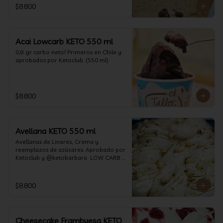
$8.800
Acai Lowcarb KETO 550 ml
0,9 gr carbo neto! Primeros en Chile y 
aprobados por Ketoclub. (550 ml)
$8.800
Avellana KETO 550 ml
Avellanas de Linares, Crema y 
reemplazos de azúcares. Aprobado por 
Ketoclub y @ketobarbara  LOW CARB 
KETO (550 ml)
$8.800
Cheesecake Frambuesa KETO