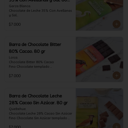
gr
Garza Blanca.

Chocolate de Leche 35% Con Avellanas 
y Sal

Fino Chocolate templado 
$7.000
artesanalmente con Avellanas 
Europeas criadas en Chile, sal de mar y 
un perfil suave de leche, notas de 
caramelo, especias y cacao tostado 
con la textura y complemento de sabor 
Barra de Chocolate Bitter
de las avellanas y sal.

80% Cacao. 80 gr
Formato: tableta 80 gramos.
Loica.

Chocolate Bitter 80% Cacao

Fino Chocolate templado 
artesanalmente con un perfil vibrante 
$7.000
de frutas rojas, zeste de pomelo y 
cacao tostado.

Formato: tableta 80 gramos.
Barra de Chocolate Leche
28% Cacao Sin Azúcar. 80 gr
Queltehue.

Chocolate Leche 28% Cacao Sin Azúcar

Fino Chocolate Sin Azúcar templado 
artesanalmente con un perfil 
$7.000
aterciopelado de frutas rojas y cacao 