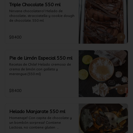
un favor y pruébelo! (550 ml)
Triple Chocolate 550 ml
Nirvana chocolatero! Helado de 
chocolate, stracciatella y cookie dough 
de chocolate. 550 ml
$8.400
Pie de Limón Especial 550 ml
Recetas de Chile! Helado cremoso de 
crema de limón con galleta y 
merengue.(550 ml)
$8.400
Helado Manjarate 550 ml
Homenaje! Con capita de chocolate y 
un bombón sorpresa! Contiene 
Lactosa, no contiene gluten  

Formato 550 ml