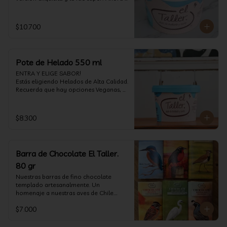
vuelve con mas energía que nunca, con 
nuestro helado de Chocolate de alta 
calidad, al centro una bomba de 
$10.700
chocolate blanco relleno de crema de 
pistacho, y arriba nuestro crocante 
crunchy de pistacho. Por favor, hágase 
un favor y pruébelo! (550 ml)
Pote de Helado 550 ml
ENTRA Y ELIGE SABOR!

Estás eligiendo Helados de Alta Calidad. 
Recuerda que hay opciones Veganas, 
Sin Gluten, Sin Lactosa y versiones para 
Sin azúcar (550 ml)
$8.300
Barra de Chocolate El Taller.
80 gr
Nuestras barras de fino chocolate 
templado artesanalmente. Un 
homenaje a nuestras aves de Chile.

Formato: 80 gr
$7.000