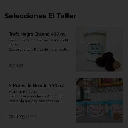
Selecciones El Taller
Trufa Negra Chilena 400 ml
Helado de Trufas Negras, Ícono de El 
Taller

Elaborado con Trufas de Invierno de 
Futrono, recogidas por perritos de los 
reconocidos Truferos Grau , un helado 
cremoso y con un delicado proceso 
$12.500
para obtener una experiencia 
impresionante!! Formato 400 ml

La temporada de trufas es muy corta y 
-
10
%
3 Potes de Helado 550 ml
esta Edición es muy Limitada, 
aproveche ya de vivir esta fantástica 
Elige tus Helados!

experiencia!!

Helados Artesanales de Alta Calidad  

Recuerda que hay opciones Sin 
Ya disponible en www.eltallerchile.cl
Lactosa, aptos para veganos, Sin 
Gluten, Low Carb y especiales para 
Diabéticos!

$22.400
$24.900
Algunos helados especiales tienen un 
costo adicional (550 ml)