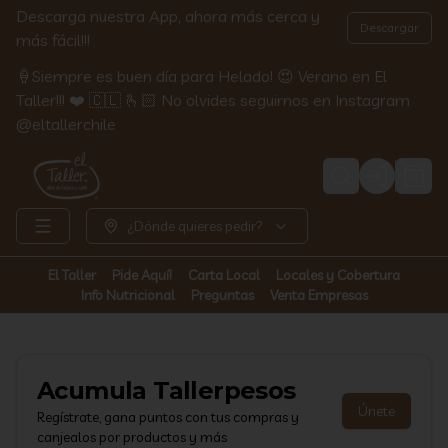
Descarga nuestra App, ahora más cerca y
Descargar
más fácil!!!
🍦Siempre es buen día para Helado! 😍 Verano en El
Taller!!! ❤️ 🇨🇱 🫰🏻 No olvides seguirnos en Instagram
@eltallerchile
Login
¿Dónde quieres pedir?
El Taller
Pide Aquí!
Carta Local
Locales y Cobertura
Info Nutricional
Preguntas
Venta Empresas
Acumula
Tallerpesos
Únete
Regístrate, gana puntos con tus compras y
canjealos por productos y más