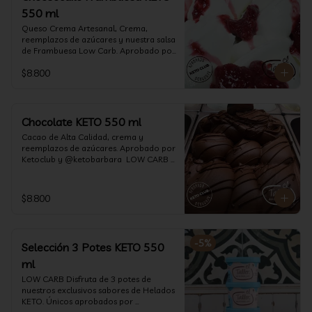
550 ml
Queso Crema Artesanal, Crema, 
reemplazos de azúcares y nuestra salsa 
de Frambuesa Low Carb. Aprobado por 
Ketoclub y @ketobarbara  LOW CARB 
$8.800
KETO. (550 ml)
Chocolate KETO 550 ml
Cacao de Alta Calidad, crema y 
reemplazos de azúcares. Aprobado por 
Ketoclub y @ketobarbara  LOW CARB 
KETO (550 ml)
$8.800
-
5
%
Selección 3 Potes KETO 550
ml
LOW CARB Disfruta de 3 potes de 
nuestros exclusivos sabores de Helados 
KETO. Únicos aprobados por 