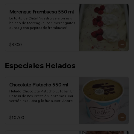
Merengue Frambuesa 550 ml
La torta de Chile! Nuestra versión es un 
helado de Merengue, con merenguitos 
duros y con pepitas de frambuesa!  
(550 ml)
$8.300
Especiales Helados
Chocolate Pistacho 550 ml
Helado Chocolate Pistacho El Taller: En 
Pascua de Resurrección lanzamos una 
versión exquisita y le fue super! Ahora 
vuelve con mas energía que nunca, con 
nuestro helado de Chocolate de alta 
calidad, al centro una bomba de 
$10.700
chocolate blanco relleno de crema de 
pistacho, y arriba nuestro crocante 
crunchy de pistacho. Por favor, hágase 