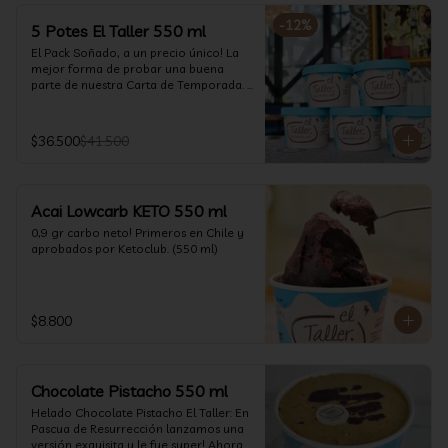
-
12
%
5 Potes El Taller 550 ml
El Pack Soñado, a un precio único! La 
mejor forma de probar una buena 
parte de nuestra Carta de Temporada. 
(550 ml)
$36.500
$41.500
Acai Lowcarb KETO 550 ml
0,9 gr carbo neto! Primeros en Chile y 
aprobados por Ketoclub. (550 ml)
$8.800
Chocolate Pistacho 550 ml
Helado Chocolate Pistacho El Taller: En 
Pascua de Resurrección lanzamos una 
versión exquisita y le fue super! Ahora 