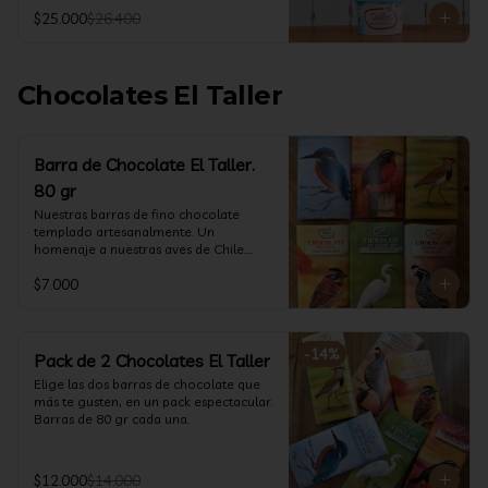
@ketoclub_cl . Chequea en la pestaña 
$25.000
$26.400
Info Nutricional 

Potes (550 ml aprox)
Chocolates El Taller
Barra de Chocolate El Taller.
80 gr
Nuestras barras de fino chocolate 
templado artesanalmente. Un 
homenaje a nuestras aves de Chile.

Formato: 80 gr
$7.000
-
14
%
Pack de 2 Chocolates El Taller
Elige las dos barras de chocolate que 
más te gusten, en un pack espectacular.

Barras de 80 gr cada una.
$12.000
$14.000