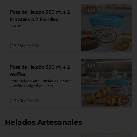
-
12
%
Pote de Helado 550 ml + 2
Brownies o 2 Blondies
(550 ml)
$13.450
$15.300
-
12
%
Pote de Helado 550 ml + 2
Waffles
¡Pote Helado Alta Calidad a Elección y 
2 Waffles belgas! (550 ml)
$14.700
$16.700
Helados Artesanales