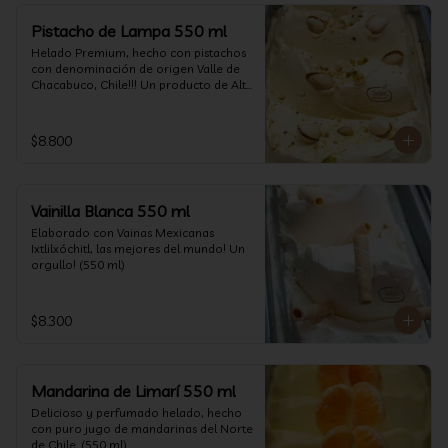
Pistacho de Lampa 550 ml
Helado Premium, hecho con pistachos 
con denominación de origen Valle de 
Chacabuco, Chile!!! Un producto de Alta 
Calidad, nacido y críado en nuestro 
país, un orgullo!!!(550 ml)
$8.800
Vainilla Blanca 550 ml
Elaborado con Vainas Mexicanas 
Ixtlilxóchitl, las mejores del mundo! Un 
orgullo! (550 ml)
$8.300
Mandarina de Limarí 550 ml
Delicioso y perfumado helado, hecho 
con puro jugo de mandarinas del Norte 
de Chile. (550 ml)