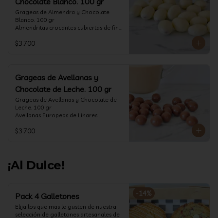
Chocolate Blanco. 100 gr
Grageas de Almendra y Chocolate 
Blanco. 100 gr

Almendritas crocantes cubiertas de fino 
chocolate blanco.

$3.700
Formato: Bolsa 100 gramos
Grageas de Avellanas y
Chocolate de Leche. 100 gr
Grageas de Avellanas y Chocolate de 
Leche. 100 gr

Avellanas Europeas de Linares 
crocantes cubiertas de fino chocolate 
$3.700
de leche.

Formato: Bolsa 100 gramos
¡Al Dulce!
-
14
%
Pack 4 Galletones
Elija los que mas le gusten de nuestra 
selección de galletones artesanales de 