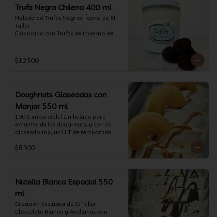
Trufa Negra Chilena 400 ml
Helado de Trufas Negras, Ícono de El 
Taller

Elaborado con Trufas de Invierno de 
Futrono, recogidas por perritos de los 
reconocidos Truferos Grau , un helado 
cremoso y con un delicado proceso 
$12.500
para obtener una experiencia 
impresionante!! Formato 400 ml

La temporada de trufas es muy corta y 
Doughnuts Glaseadas con
esta Edición es muy Limitada, 
aproveche ya de vivir esta fantástica 
Manjar 550 ml
experiencia!!

100% imperdible! Un helado para 
amantes de las doughnuts, y con el 
Ya disponible en www.eltallerchile.cl
glaseado top, un HIT de temporada. 
(550 ml)
$8.300
Nutella Blanca Espacial 550
ml
Creación Exclusiva de El Taller, 
Chocolate Blanco y Avellanas con 