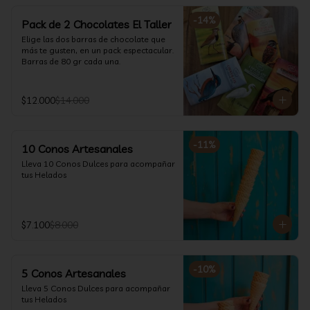
-
14
%
Pack de 2 Chocolates El Taller
Elige las dos barras de chocolate que 
más te gusten, en un pack espectacular.

Barras de 80 gr cada una.
$12.000
$14.000
-
11
%
10 Conos Artesanales
Lleva 10 Conos Dulces para acompañar 
tus Helados
$7.100
$8.000
-
10
%
5 Conos Artesanales
Lleva 5 Conos Dulces para acompañar 
tus Helados