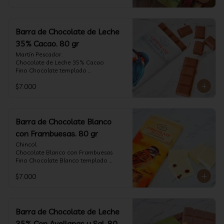
Barra de Chocolate de Leche
35% Cacao. 80 gr
Martín Pescador.

Chocolate de Leche 35% Cacao

Fino Chocolate templado 
artesanalmente con un perfil suave de 
$7.000
leche, notas de caramelo, especias y 
cacao tostado.

Formato: tableta 80 gramos.
Barra de Chocolate Blanco
con Frambuesas. 80 gr
Chincol.

Chocolate Blanco con Frambuesas

Fino Chocolate Blanco templado 
artesanalmente con incrustaciones de 
$7.000
frambuesas deshidratadas, con un perfil 
láctico elegante y notas especiadas 
contrastadas con la acidez de la 
frambuesa.

Formato: tableta 80 gramos.
Barra de Chocolate de Leche
35% Con Avellanas y Sal. 80