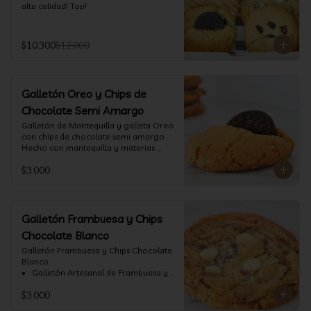
alta calidad! Top!
$10.300
$12.000
Galletón Oreo y Chips de
Chocolate Semi Amargo
⁠Galletón de Mantequilla y galleta Oreo 
con chips de chocolate semi amargo. 
Hecho con mantequilla y materias 
primas de alta calidad.
$3.000
Galletón Frambuesa y Chips
Chocolate Blanco
Galletón Frambuesa y Chips Chocolate 
Blanco

•⁠  ⁠ Galletón Artesanal de Frambuesa y 
chispas de chocolate blanco. Hecho 
$3.000
con mantequilla y materias primas de 
alta calidad. (60 gr aprox)