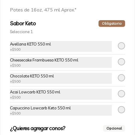
Potes de 16oz, 475 ml Aprox."
Galletón Limón y Cremoso
Limón.
Sabor Keto
Obligatorio
⁠Galletón Artesanal de Limón Relleno 
Seleccione 1
con un cremoso de limón. Hecho con 
mantequilla y materias primas de alta 
calidad. (60 gr aprox)
Avellana KETO 550 ml
$3.000
+
$500
Cheesecake Frambuesa KETO 550 ml
+
$500
Galletón de Mantequilla y
Chips de Chocolate.
Chocolate KETO 550 ml
+
$500
⁠Galletón Artesanal cubierto con chips 
de chocolate semi amargo.  Hecho con 
Acai Lowcarb KETO 550 ml
mantequilla y materias primas de alta 
calidad. (60 gr aprox)
+
$500
$3.000
Capuccino Lowcarb Keto 550 ml
+
$500
Blondie
¿Quieres agregar conos?
Opcional
Exquisito Blondie, un clásico de El 
Taller, ideal para acompañarlo con 