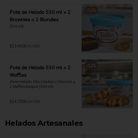
-
12
%
Pote de Helado 550 ml + 2
Brownies o 2 Blondies
(550 ml)
$13.450
$15.300
-
12
%
Pote de Helado 550 ml + 2
Waffles
¡Pote Helado Alta Calidad a Elección y 
2 Waffles belgas! (550 ml)
$14.700
$16.700
Helados Artesanales