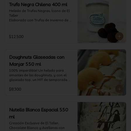
Trufa Negra Chilena 400 ml
Helado de Trufas Negras, Ícono de El 
Taller

Elaborado con Trufas de Invierno de 
Futrono, recogidas por perritos de los 
reconocidos Truferos Grau , un helado 
cremoso y con un delicado proceso 
$12.500
para obtener una experiencia 
impresionante!! Formato 400 ml

La temporada de trufas es muy corta y 
Doughnuts Glaseadas con
esta Edición es muy Limitada, 
aproveche ya de vivir esta fantástica 
Manjar 550 ml
experiencia!!

100% imperdible! Un helado para 
amantes de las doughnuts, y con el 
Ya disponible en www.eltallerchile.cl
glaseado top, un HIT de temporada. 
(550 ml)
$8.300
Nutella Blanca Espacial 550
ml
Creación Exclusiva de El Taller, 
Chocolate Blanco y Avellanas con 