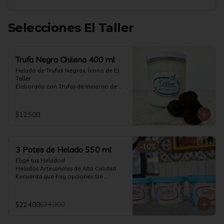
Selecciones El Taller
Trufa Negra Chilena 400 ml
Helado de Trufas Negras, Ícono de El 
Taller

Elaborado con Trufas de Invierno de 
Futrono, recogidas por perritos de los 
reconocidos Truferos Grau , un helado 
cremoso y con un delicado proceso 
$12.500
para obtener una experiencia 
impresionante!! Formato 400 ml

La temporada de trufas es muy corta y 
-
10
%
3 Potes de Helado 550 ml
esta Edición es muy Limitada, 
aproveche ya de vivir esta fantástica 
Elige tus Helados!

experiencia!!

Helados Artesanales de Alta Calidad  

Recuerda que hay opciones Sin 
Ya disponible en www.eltallerchile.cl
Lactosa, aptos para veganos, Sin 
Gluten, Low Carb y especiales para 
Diabéticos!

$22.400
$24.900
Algunos helados especiales tienen un 
costo adicional (550 ml)