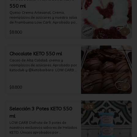
550 ml
Queso Crema Artesanal, Crema, 
reemplazos de azúcares y nuestra salsa 
de Frambuesa Low Carb. Aprobado por 
Ketoclub y @ketobarbara  LOW CARB 
$8.800
KETO. (550 ml)
Chocolate KETO 550 ml
Cacao de Alta Calidad, crema y 
reemplazos de azúcares. Aprobado por 
Ketoclub y @ketobarbara  LOW CARB 
KETO (550 ml)
$8.800
-
5
%
Selección 3 Potes KETO 550
ml
LOW CARB Disfruta de 3 potes de 
nuestros exclusivos sabores de Helados 
KETO. Únicos aprobados por 