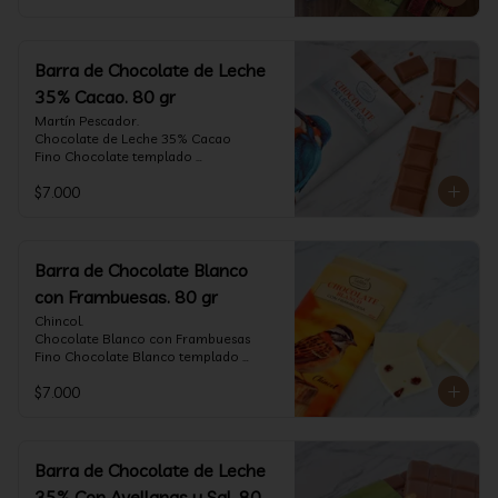
Barra de Chocolate de Leche
35% Cacao. 80 gr
Martín Pescador.

Chocolate de Leche 35% Cacao

Fino Chocolate templado 
artesanalmente con un perfil suave de 
$7.000
leche, notas de caramelo, especias y 
cacao tostado.

Formato: tableta 80 gramos.
Barra de Chocolate Blanco
con Frambuesas. 80 gr
Chincol.

Chocolate Blanco con Frambuesas

Fino Chocolate Blanco templado 
artesanalmente con incrustaciones de 
$7.000
frambuesas deshidratadas, con un perfil 
láctico elegante y notas especiadas 
contrastadas con la acidez de la 
frambuesa.

Formato: tableta 80 gramos.
Barra de Chocolate de Leche
35% Con Avellanas y Sal. 80