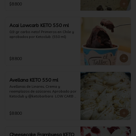
$8.800
Acai Lowcarb KETO 550 ml
0,9 gr carbo neto! Primeros en Chile y 
aprobados por Ketoclub. (550 ml)
$8.800
Avellana KETO 550 ml
Avellanas de Linares, Crema y 
reemplazos de azúcares. Aprobado por 
Ketoclub y @ketobarbara  LOW CARB 
KETO (550 ml)
$8.800
Cheesecake Frambuesa KETO