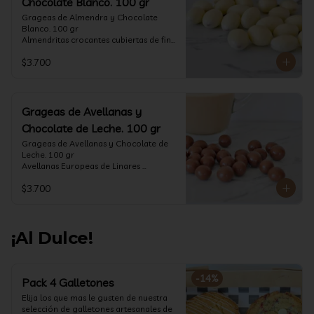
Chocolate Blanco. 100 gr
Grageas de Almendra y Chocolate 
Blanco. 100 gr

Almendritas crocantes cubiertas de fino 
chocolate blanco.

$3.700
Formato: Bolsa 100 gramos
Grageas de Avellanas y
Chocolate de Leche. 100 gr
Grageas de Avellanas y Chocolate de 
Leche. 100 gr

Avellanas Europeas de Linares 
crocantes cubiertas de fino chocolate 
$3.700
de leche.

Formato: Bolsa 100 gramos
¡Al Dulce!
-
14
%
Pack 4 Galletones
Elija los que mas le gusten de nuestra 
selección de galletones artesanales de 