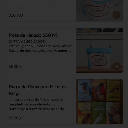
vuelve con mas energía que nunca, con 
nuestro helado de Chocolate de alta 
calidad, al centro una bomba de 
$10.700
chocolate blanco relleno de crema de 
pistacho, y arriba nuestro crocante 
crunchy de pistacho. Por favor, hágase 
un favor y pruébelo! (550 ml)
Pote de Helado 550 ml
ENTRA Y ELIGE SABOR!

Estás eligiendo Helados de Alta Calidad. 
Recuerda que hay opciones Veganas, 
Sin Gluten, Sin Lactosa y versiones para 
Sin azúcar (550 ml)
$8.300
Barra de Chocolate El Taller.
80 gr
Nuestras barras de fino chocolate 
templado artesanalmente. Un 
homenaje a nuestras aves de Chile.

Formato: 80 gr
$7.000