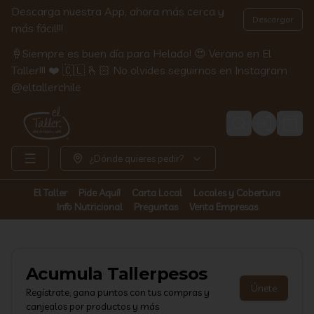
Descarga nuestra App, ahora más cerca y
Descargar
más fácil!!!
🍦Siempre es buen día para Helado! 😍 Verano en El
Taller!!! ❤️ 🇨🇱 🫰🏻 No olvides seguirnos en Instagram
@eltallerchile
Login
¿Dónde quieres pedir?
El Taller
Pide Aquí!
Carta Local
Locales y Cobertura
Info Nutricional
Preguntas
Venta Empresas
Acumula
Tallerpesos
Únete
Regístrate, gana puntos con tus compras y
canjealos por productos y más