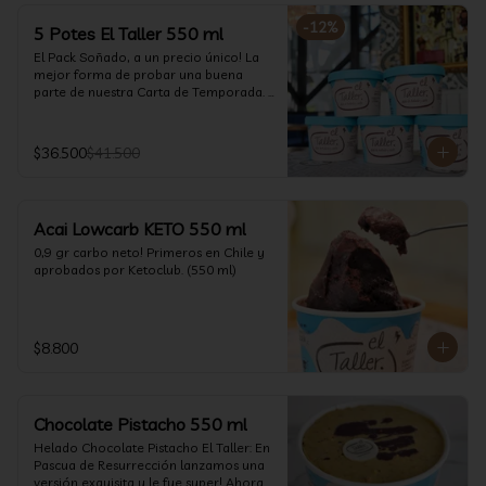
-
12
%
5 Potes El Taller 550 ml
El Pack Soñado, a un precio único! La 
mejor forma de probar una buena 
parte de nuestra Carta de Temporada. 
(550 ml)
$36.500
$41.500
Acai Lowcarb KETO 550 ml
0,9 gr carbo neto! Primeros en Chile y 
aprobados por Ketoclub. (550 ml)
$8.800
Chocolate Pistacho 550 ml
Helado Chocolate Pistacho El Taller: En 
Pascua de Resurrección lanzamos una 
versión exquisita y le fue super! Ahora 