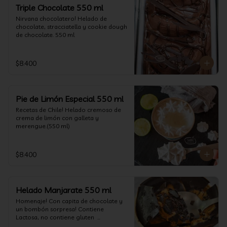
un favor y pruébelo! (550 ml)
Triple Chocolate 550 ml
Nirvana chocolatero! Helado de 
chocolate, stracciatella y cookie dough 
de chocolate. 550 ml
$8.400
Pie de Limón Especial 550 ml
Recetas de Chile! Helado cremoso de 
crema de limón con galleta y 
merengue.(550 ml)
$8.400
Helado Manjarate 550 ml
Homenaje! Con capita de chocolate y 
un bombón sorpresa! Contiene 
Lactosa, no contiene gluten  

Formato 550 ml