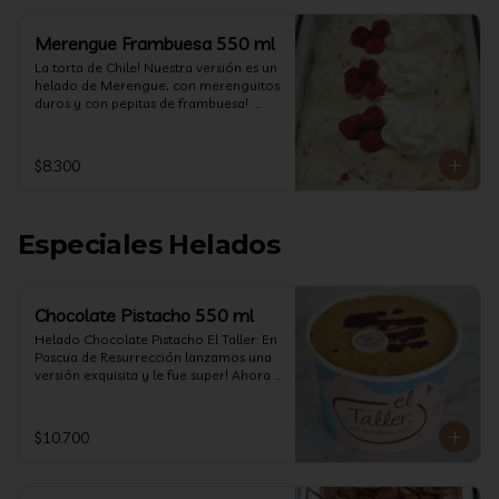
Merengue Frambuesa 550 ml
La torta de Chile! Nuestra versión es un 
helado de Merengue, con merenguitos 
duros y con pepitas de frambuesa!  
(550 ml)
$8.300
Especiales Helados
Chocolate Pistacho 550 ml
Helado Chocolate Pistacho El Taller: En 
Pascua de Resurrección lanzamos una 
versión exquisita y le fue super! Ahora 
vuelve con mas energía que nunca, con 
nuestro helado de Chocolate de alta 
calidad, al centro una bomba de 
$10.700
chocolate blanco relleno de crema de 
pistacho, y arriba nuestro crocante 
crunchy de pistacho. Por favor, hágase 