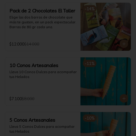
-
14
%
Pack de 2 Chocolates El Taller
Elige las dos barras de chocolate que 
más te gusten, en un pack espectacular.

Barras de 80 gr cada una.
$12.000
$14.000
-
11
%
10 Conos Artesanales
Lleva 10 Conos Dulces para acompañar 
tus Helados
$7.100
$8.000
-
10
%
5 Conos Artesanales
Lleva 5 Conos Dulces para acompañar 
tus Helados