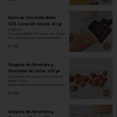
tostado.

Formato: tableta 80 gramos.
Barra de Chocolate Bitter
55% Cacao Sin Azúcar. 80 gr
Codorniz.

Chocolate Bitter 55% Cacao Sin Azúcar

Fino Chocolate Sin Azúcar templado 
artesanalmente con un perfil 
$7.000
aterciopelado de frutas rojas y cacao 
tostado.

Formato: tableta 80 gramos.
Grageas de Almendra y
Chocolate de Leche. 100 gr
Grageas de Almendra y Chocolate de 
Leche. 100 gr

Almendritas crocantes cubiertas de fino 
chocolate de leche.

$3.700
Formato: Bolsa 100 gramos
Grageas de Almendra y