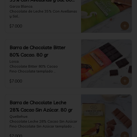
gr
Garza Blanca.

Chocolate de Leche 35% Con Avellanas 
y Sal

Fino Chocolate templado 
$7.000
artesanalmente con Avellanas 
Europeas criadas en Chile, sal de mar y 
un perfil suave de leche, notas de 
caramelo, especias y cacao tostado 
con la textura y complemento de sabor 
Barra de Chocolate Bitter
de las avellanas y sal.

80% Cacao. 80 gr
Formato: tableta 80 gramos.
Loica.

Chocolate Bitter 80% Cacao

Fino Chocolate templado 
artesanalmente con un perfil vibrante 
$7.000
de frutas rojas, zeste de pomelo y 
cacao tostado.

Formato: tableta 80 gramos.
Barra de Chocolate Leche
28% Cacao Sin Azúcar. 80 gr
Queltehue.

Chocolate Leche 28% Cacao Sin Azúcar

Fino Chocolate Sin Azúcar templado 
artesanalmente con un perfil 
$7.000
aterciopelado de frutas rojas y cacao 