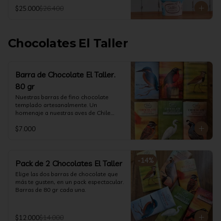
@ketoclub_cl . Chequea en la pestaña 
$25.000
$26.400
Info Nutricional 

Potes (550 ml aprox)
Chocolates El Taller
Barra de Chocolate El Taller.
80 gr
Nuestras barras de fino chocolate 
templado artesanalmente. Un 
homenaje a nuestras aves de Chile.

Formato: 80 gr
$7.000
-
14
%
Pack de 2 Chocolates El Taller
Elige las dos barras de chocolate que 
más te gusten, en un pack espectacular.

Barras de 80 gr cada una.
$12.000
$14.000